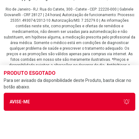
Rio de Janeiro - RJ: Rua do Catete, 300 - Catete - CEP: 22220-000 | Gabriele
Giovanelli - CRF 28127 | 24 horas| Autorização de funcionamento: Processo:
25351.493074/2012-10 Autorização/MS: 7.25279.0 | As informações
contidas neste site, como promoções e ofertas de remédios e
medicamentos, não devem ser usadas para automedicação e não
substituem, em hipótese alguma, a medicação prescrita pelo profissional da
área médica. Somente o médico está em condições de diagnosticar
qualquer problema de saúde e prescrever o tratamento adequado. Os
preços e as promoções são válidos apenas para compras via internet. As
fotos contidas em nosso site são meramente ilustrativas. *Preços e
disponibilidade sujeitos a alterações no decorrer do dia. Antibióticos e
antimicrobianos vendas apenas em lojas físicas ou televendas. Portaria nº
PRODUTO ESGOTADO
344 - 01/02/1999 - Ministério da Saúde. Horário de funcionamento Central
Para ser avisado da disponibilidade deste Produto, basta clicar no
de Vendas e Atendimento ao Cliente 4020 4404 ou 0800 282 10 10 de
botão abaixo.
domingo a domingo das 08h00 às 20h00.
LGPD Aceite os Cookies
AVISE-ME