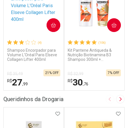
COMPRAR
COMPRAR
(4)
(106)
Shampoo Encorpador para
Kit Pantene Antiqueda &
Volume L'Oréal Paris Elseve
Nutrição Biotinamina B3
Collagen Lifter 400ml
Shampoo 300ml +
Condicionador 150ml
21% OFF
7% OFF
R$ 35,49
R$ 32,99
27
30
R$
R$
,99
,76
FECHAR
F
FECHAR
F
Queridinhos da Drogaria
Imagem A
Pró
Laboratório
Laboratório
Por Menos
ADICIONAR AOS FAVORITOS
Por Menos
ADIC