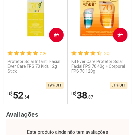
COMPRAR
COMPRAR
(10)
(42)
Protetor Solar Infantil Facial
Kit Ever Care Protetor Solar
Ativar Desconto
Ativar Desconto
Ever Care FPS 70 Kids 12g
Facial FPS 70 40g + Corporal
Stick
Comprar sem Desconto
FPS 70 120g
Comprar sem Desconto
Por R$ 27,99/cada
Por R$ 30,76/cada
Comprar sem Desconto
Comprar sem Desconto
19% OFF
51% OFF
Por R$ 27,99/cada
Por R$ 30,76/cada
52
38
R$
R$
,64
,87
FECHAR
F
FECHAR
F
Avaliações
Laboratório
Laboratório
Por Menos
Por Menos
Este produto ainda não tem avaliações