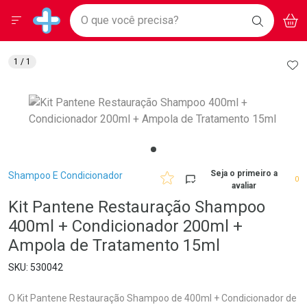
Drogarias Pacheco
Menu
Aces
Ir direto para a home
O que você precisa?
BAIXE
V
i
Baixe nosso APP e aproveite Ofertas Exclusivas!
BUSCAR
O APP
Navegue pela página
Ir direto para o conteúdo
Faça a sua busca
Ir direto para a busca
Ir direto para a conta
AD
1
/ 1
Ir direto para a ajuda
Ir direto para a notificações
Ir direto para o carrinho
Ir direto para o menu
Breadcrumb
Seja o primeiro a
Shampoo E Condicionador
0
avaliar
Kit Pantene Restauração Shampoo
400ml + Condicionador 200ml +
Ampola de Tratamento 15ml
530042
O Kit Pantene Restauração Shampoo de 400ml + Condicionador de