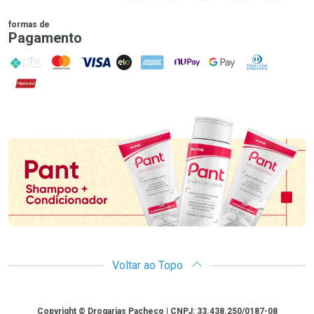
formas de
Pagamento
PIX
MasterCard
VISA
ELO
AMEX
NuPay
Google Pay
Diners Club
Hipercard
Promoção em Destaque
Voltar ao Topo
Copyright
Copyright © Drogarias Pacheco | CNPJ: 33.438.250/0187-08