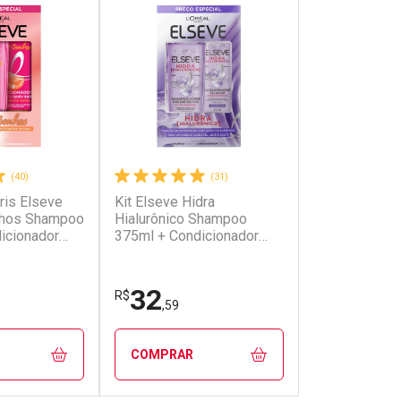
(40)
(31)
aris Elseve
Kit Elseve Hidra
Kit Elseve S
nhos Shampoo
Hialurônico Shampoo
Dos Sonhos 
icionador
375ml + Condicionador
Condicionado
170ml
32
32
R$
R$
,59
,59
COMPRAR
COMPRAR