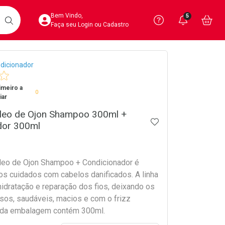
Acesse sua Conta
Precisa de 
Notific
Aces
Bem Vindo,
5
Você po
notifica
Vo
it
BUSCAR
Ver Recursos 
Faça seu Login ou Cadastro
crumb
dicionador
Atendimento ao 
imeiro a
Central de Ajud
0
iar
Televendas
Óleo de Ojon Shampoo 300ml +
ADICIONAR AOS 
4020-4404
dor 300ml
leo de Ojon Shampoo + Condicionador é
 os cuidados com cabelos danificados. A linha
hidratação e reparação dos fios, deixando os
osos, saudáveis, macios e com o frizz
Cada embalagem contém 300ml.