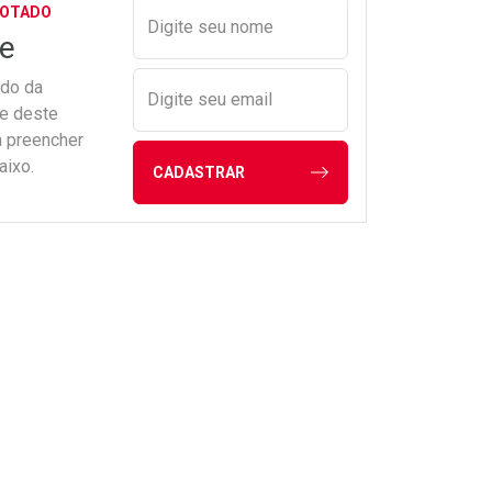
Preencher nome e email para s
GOTADO
Digite seu nome
e
ado da
Digite seu email
de deste
a preencher
aixo.
CADASTRAR