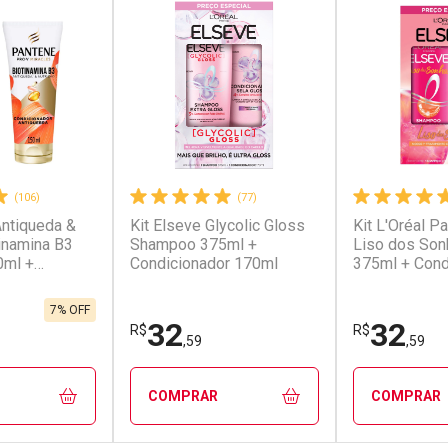
(106)
(77)
Antiqueda &
Kit Elseve Glycolic Gloss
Kit L'Oréal P
tinamina B3
Shampoo 375ml +
Liso dos So
ml +
Condicionador 170ml
375ml + Cond
or 150ml
170ml
7% OFF
32
32
R$
R$
,59
,59
COMPRAR
COMPRAR