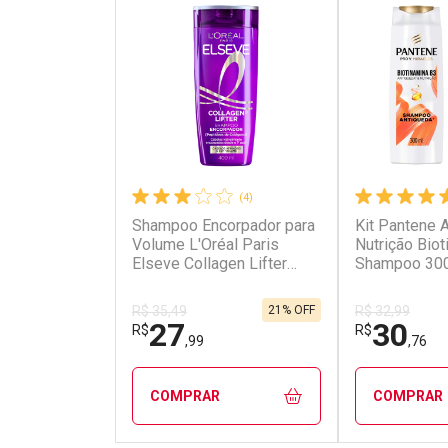
(4)
Shampoo Encorpador para
Kit Pantene 
Volume L'Oréal Paris
Nutrição Bio
Elseve Collagen Lifter
Shampoo 300
400ml
Condicionad
21% OFF
R$ 35,49
R$ 32,99
27
30
R$
R$
,99
,76
COMPRAR
COMPRAR