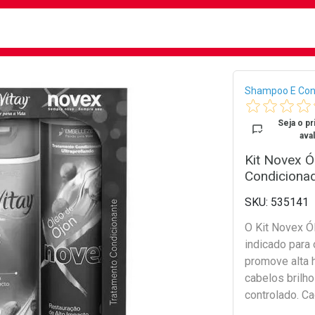
busca
isa?
Bread
Shampoo E Con
Seja o pr
aval
Kit Novex 
Condiciona
535141
O Kit Novex Ó
indicado para
promove alta 
cabelos brilh
controlado. 