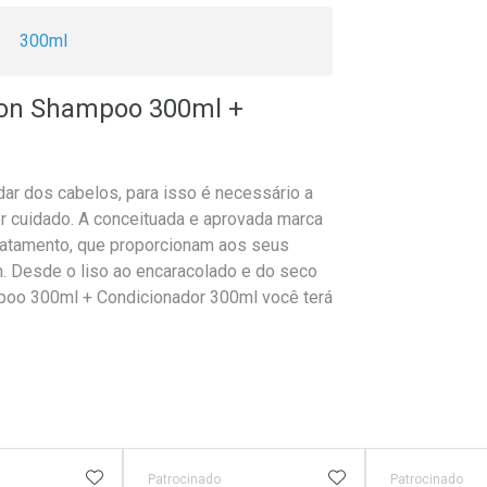
300ml
Ojon Shampoo 300ml +
dar dos cabelos, para isso é necessário a
r cuidado. A conceituada e aprovada marca
tratamento, que proporcionam aos seus
. Desde o liso ao encaracolado e do seco
poo 300ml + Condicionador 300ml você terá
FAVORITOS
ADICIONAR AOS FAVORITOS
ADICIONAR AOS 
Patrocinado
Patrocinado