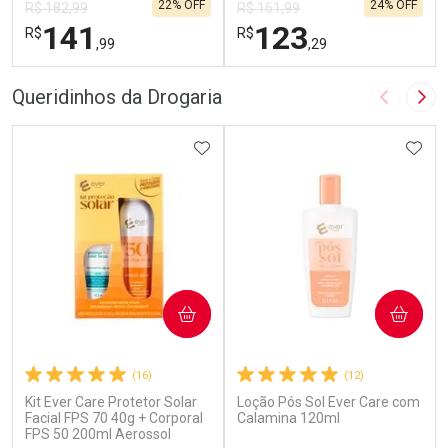
22% OFF
24% OFF
R$ 182,99
R$ 161,99
141
123
R$
R$
,99
,29
FECHAR
F
FECHAR
F
Queridinhos da Drogaria
Imagem A
Pró
Dermaclub
Dermaclub
Por Menos
ADICIONAR AOS FAVORITOS
Por Menos
ADIC
COMPRAR
COMPRAR
(16)
(12)
Ativar Desconto
Ativar Desconto
Kit Ever Care Protetor Solar
Loção Pós Sol Ever Care com
Facial FPS 70 40g + Corporal
Calamina 120ml
FPS 50 200ml Aerossol
Comprar sem Desconto
Comprar sem Desconto