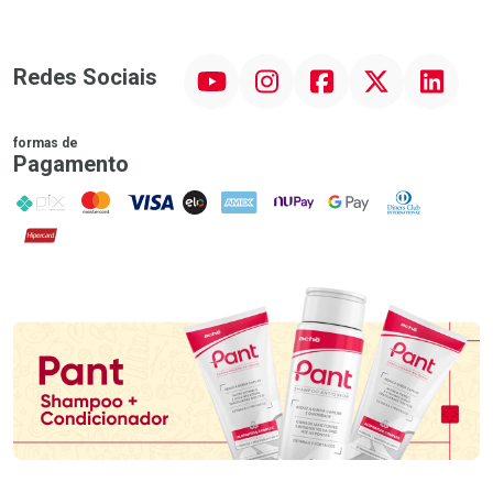
YouTube
Instagram
Facebook
Twitter
Linkedin
Redes Sociais
formas de
Pagamento
PIX
MasterCard
VISA
ELO
AMEX
NuPay
Google Pay
Diners Club
Hipercard
Promoção em Destaque