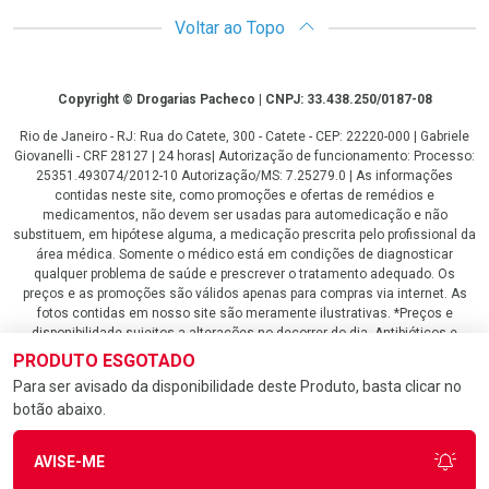
Voltar ao Topo
Copyright
Copyright © Drogarias Pacheco | CNPJ: 33.438.250/0187-08
Rio de Janeiro - RJ: Rua do Catete, 300 - Catete - CEP: 22220-000 | Gabriele
Giovanelli - CRF 28127 | 24 horas| Autorização de funcionamento: Processo:
25351.493074/2012-10 Autorização/MS: 7.25279.0 | As informações
contidas neste site, como promoções e ofertas de remédios e
medicamentos, não devem ser usadas para automedicação e não
substituem, em hipótese alguma, a medicação prescrita pelo profissional da
área médica. Somente o médico está em condições de diagnosticar
qualquer problema de saúde e prescrever o tratamento adequado. Os
preços e as promoções são válidos apenas para compras via internet. As
fotos contidas em nosso site são meramente ilustrativas. *Preços e
disponibilidade sujeitos a alterações no decorrer do dia. Antibióticos e
antimicrobianos vendas apenas em lojas físicas ou televendas. Portaria nº
PRODUTO ESGOTADO
344 - 01/02/1999 - Ministério da Saúde. Horário de funcionamento Central
Para ser avisado da disponibilidade deste Produto, basta clicar no
de Vendas e Atendimento ao Cliente 4020 4404 ou 0800 282 10 10 de
botão abaixo.
domingo a domingo das 08h00 às 20h00.
LGPD Aceite os Cookies
AVISE-ME