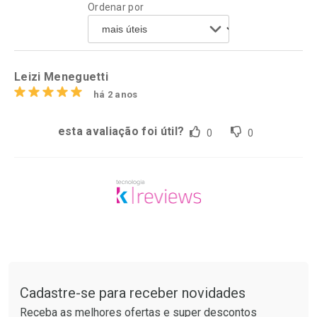
Ordenar por
Comprar sem Desconto
Comprar sem Desconto
Por R$ 74,99/cada
Por R$ 17,59/cada
Comprar sem Desconto
Comprar sem Desconto
Por R$ 74,99/cada
Por R$ 17,59/cada
Leizi Meneguetti
há 2 anos
esta avaliação foi útil?
0
0
Tudo sobre a Drogarias Pacheco
Cadastre-se para receber novidades
Receba as melhores ofertas e super descontos