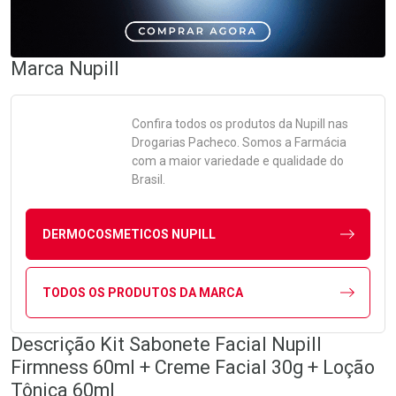
Marca
Nupill
Confira todos os produtos da
Nupill
nas
Drogarias Pacheco. Somos a Farmácia
com a maior variedade e qualidade do
Brasil.
DERMOCOSMETICOS NUPILL
TODOS OS PRODUTOS DA MARCA
Descrição Kit Sabonete Facial Nupill
Firmness 60ml + Creme Facial 30g + Loção
Tônica 60ml