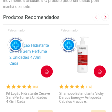
movimentos circulares. O produto pode ser usado pela
manhã e a noite.
Produtos Recomendados
Imagem A
Pró
Patrocinado
Patrocinado
COMPRAR
COMPRAR
(82)
(163)
Kit Loção Hidratante Cerave
Shampoo Estimulante Vichy
Sem Perfume 2 Unidades
Dercos Energy+ Antiqueda
473ml Cada
Cabelos Fracos e
Quebradiços 400ml