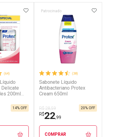
FAVORITOS
ADICIONAR AOS FAVORITOS
ADICIONAR AOS 
Patrocinado
Patrocinado
(64)
(38)
Líquido
Sabonete Líquido
Sabonete Líq
 Delicate
Antibacteriano Protex
Antibacterian
des 200ml
Cream 650ml
Protect Vitam
14% OFF
20% OFF
R$ 28,59
R$ 28,59
22
22
R$
R$
,99
,99
COMPRAR
COMPRAR