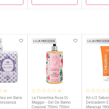
FECHAR
FECHAR
FECHAR
FECHAR
rio
Laboratório
Laborató
os
Por Menos
Por Men
FAVORITOS
ADICIONAR AOS FAVORITOS
ADICIONAR AOS 
A
LOJA PARCEIRA
LOJA PARCEIRA
(0)
(0)
tes em Barra
La Florentina Rosa Di
Kit c/2 Sabon
conto
Ativar Desconto
Ativar Desc
ressenza
Maggio - Gel De Banho
Delicaderm E
Corporal 750ml 750ml
Maracujá 180