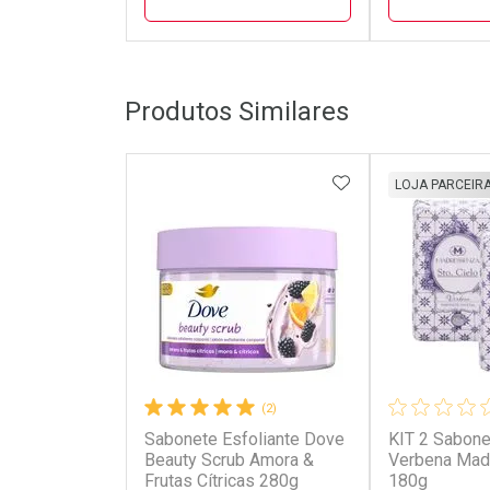
FECHAR
FECHAR
Produtos Similares
Laboratório
Laborató
Por Menos
Por Men
ADICIONAR AOS 
LOJA PARCEIR
(2)
Sabonete Esfoliante Dove
KIT 2 Sabone
Ativar Desconto
Ativar Des
Beauty Scrub Amora &
Verbena Mad
Frutas Cítricas 280g
180g