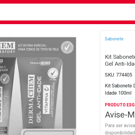
busca
isa?
Bread
Sabonete
Kit Sabone
Gel Anti-Id
774405
Kit Sabonete 
Idade 100ml
PRODUTO ES
Avise-M
Para ser avis
disponibilida