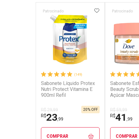
ADICIONAR AOS 
Patrocinado
Patrocinado
(149)
Sabonete Líquido Protex
Sabonete Esf
Nutri Protect Vitamina E
Beauty Scrub
900ml Refil
Açúcar Masc
20% OFF
R$ 29,99
R$ 59,99
23
41
R$
R$
,99
,99
COMPRAR
COMPRAR