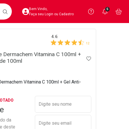
Acesse sua Conta
Precisa de 
Notific
Aces
Bem Vindo,
5
Você po
notifica
Vo
it
BUSCAR
Ver Recursos 
Faça seu Login ou Cadastro
crumb
4.6
Atendimento ao 
12
Central de Ajud
te Dermachem Vitamina C 100ml +
ADICIONAR AOS 
ade 100ml
Televendas
4020-4404
Dermachem Vitamina C 100ml + Gel Anti-
Preencher nome e email para s
GOTADO
Digite seu nome
e
ado da
Digite seu email
de deste