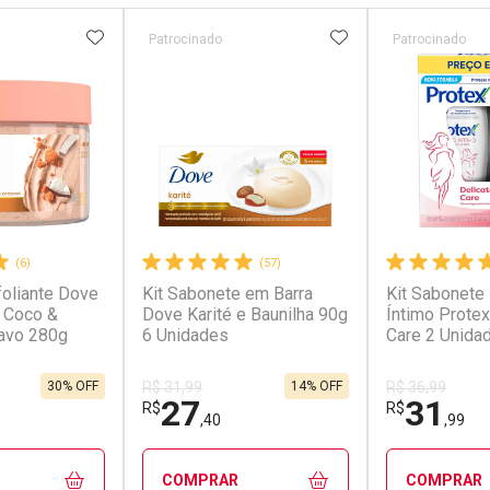
FAVORITOS
ADICIONAR AOS FAVORITOS
ADICIONAR AOS 
Patrocinado
Patrocinado
(6)
(57)
oliante Dove
Kit Sabonete em Barra
Kit Sabonete 
 Coco &
Dove Karité e Baunilha 90g
Íntimo Protex
avo 280g
6 Unidades
Care 2 Unida
Cada
30% OFF
14% OFF
R$ 31,99
R$ 36,99
27
31
R$
R$
,40
,99
COMPRAR
COMPRAR