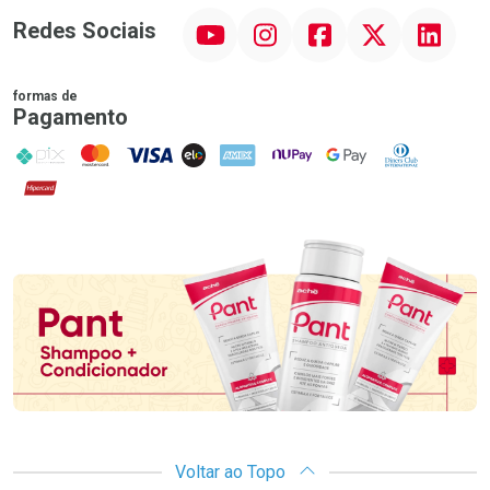
YouTube
Instagram
Facebook
Twitter
Linkedin
Redes Sociais
formas de
Pagamento
PIX
MasterCard
VISA
ELO
AMEX
NuPay
Google Pay
Diners Club
Hipercard
Promoção em Destaque
Voltar ao Topo