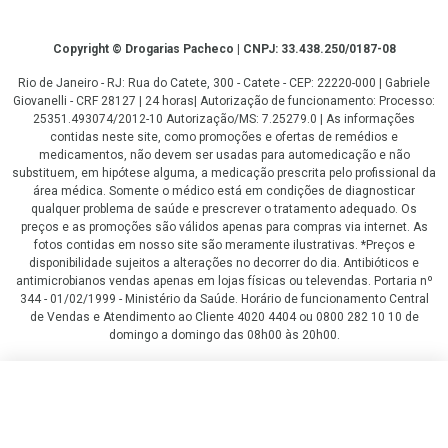
Copyright
Copyright © Drogarias Pacheco | CNPJ: 33.438.250/0187-08
Rio de Janeiro - RJ: Rua do Catete, 300 - Catete - CEP: 22220-000 | Gabriele
Giovanelli - CRF 28127 | 24 horas| Autorização de funcionamento: Processo:
25351.493074/2012-10 Autorização/MS: 7.25279.0 | As informações
contidas neste site, como promoções e ofertas de remédios e
medicamentos, não devem ser usadas para automedicação e não
substituem, em hipótese alguma, a medicação prescrita pelo profissional da
área médica. Somente o médico está em condições de diagnosticar
qualquer problema de saúde e prescrever o tratamento adequado. Os
preços e as promoções são válidos apenas para compras via internet. As
fotos contidas em nosso site são meramente ilustrativas. *Preços e
disponibilidade sujeitos a alterações no decorrer do dia. Antibióticos e
antimicrobianos vendas apenas em lojas físicas ou televendas. Portaria nº
344 - 01/02/1999 - Ministério da Saúde. Horário de funcionamento Central
de Vendas e Atendimento ao Cliente 4020 4404 ou 0800 282 10 10 de
domingo a domingo das 08h00 às 20h00.
LGPD Aceite os Cookies
R$ 215,44
R$ 161,58
COMPRAR
ou
2
x
de
R$ 80,79