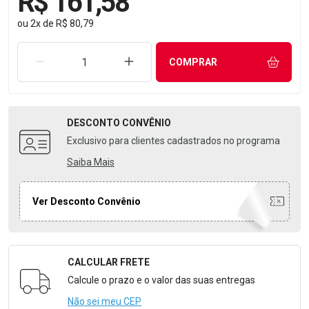
R$ 161,58
ou
2
x
de
R$ 80,79
REMOVER UMA UNIDADE
AUMENTAR UMA UNIDADE
COMPRAR
DESCONTO
CONVÊNIO
Exclusivo para clientes cadastrados no programa
Saiba Mais
Ver Desconto Convênio
CALCULAR FRETE
Formulário para Calcular o Frete
Calcule o prazo e o valor das suas entregas
Não sei meu CEP