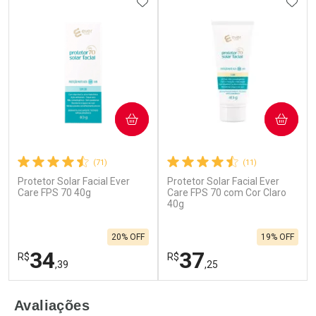
ADICIONAR AOS FAVORITOS
ADIC
COMPRAR
COMPRAR
(71)
(11)
Protetor Solar Facial Ever
Protetor Solar Facial Ever
Care FPS 70 40g
Care FPS 70 com Cor Claro
40g
20% OFF
19% OFF
34
37
R$
R$
,39
,25
FECHAR
F
FECHAR
F
Avaliações