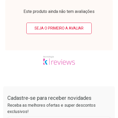
Laboratório
Laboratório
Por Menos
Por Menos
Este produto ainda não tem avaliações
SEJA O PRIMEIRO A AVALIAR
Ativar Desconto
Ativar Desconto
Comprar sem Desconto
Comprar sem Desconto
Tudo sobre a Drogarias Pacheco
Por R$ 34,39/cada
Por R$ 37,25/cada
Comprar sem Desconto
Comprar sem Desconto
Por R$ 34,39/cada
Por R$ 37,25/cada
Cadastre-se para receber novidades
Receba as melhores ofertas e super descontos
exclusivos!