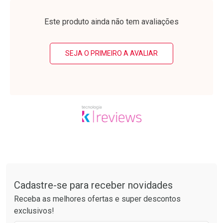
Laboratório
Laboratório
Por Menos
Por Menos
Este produto ainda não tem avaliações
SEJA O PRIMEIRO A AVALIAR
Ativar Desconto
Ativar Desconto
Comprar sem Desconto
Comprar sem Desconto
Tudo sobre a Drogarias Pacheco
Por R$ 49,27/cada
Por R$ 12,99/cada
Comprar sem Desconto
Comprar sem Desconto
Por R$ 49,27/cada
Por R$ 12,99/cada
Cadastre-se para receber novidades
Receba as melhores ofertas e super descontos
exclusivos!