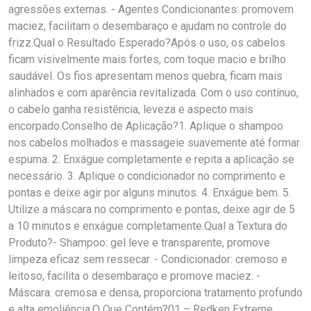
agressões externas. - Agentes Condicionantes: promovem
maciez, facilitam o desembaraço e ajudam no controle do
frizz.Qual o Resultado Esperado?Após o uso, os cabelos
ficam visivelmente mais fortes, com toque macio e brilho
saudável. Os fios apresentam menos quebra, ficam mais
alinhados e com aparência revitalizada. Com o uso contínuo,
o cabelo ganha resistência, leveza e aspecto mais
encorpado.Conselho de Aplicação?1. Aplique o shampoo
nos cabelos molhados e massageie suavemente até formar
espuma. 2. Enxágue completamente e repita a aplicação se
necessário. 3. Aplique o condicionador no comprimento e
pontas e deixe agir por alguns minutos. 4. Enxágue bem. 5.
Utilize a máscara no comprimento e pontas, deixe agir de 5
a 10 minutos e enxágue completamente.Qual a Textura do
Produto?- Shampoo: gel leve e transparente, promove
limpeza eficaz sem ressecar. - Condicionador: cremoso e
leitoso, facilita o desembaraço e promove maciez. -
Máscara: cremosa e densa, proporciona tratamento profundo
e alta emoliência.O Que Contém?01 – Redken Extreme