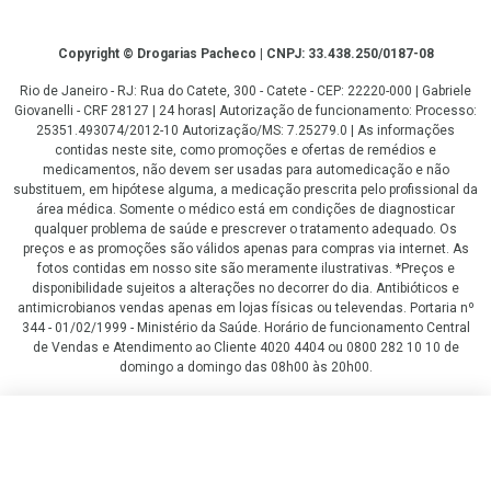
Copyright
Copyright © Drogarias Pacheco | CNPJ: 33.438.250/0187-08
Rio de Janeiro - RJ: Rua do Catete, 300 - Catete - CEP: 22220-000 | Gabriele
Giovanelli - CRF 28127 | 24 horas| Autorização de funcionamento: Processo:
25351.493074/2012-10 Autorização/MS: 7.25279.0 | As informações
contidas neste site, como promoções e ofertas de remédios e
medicamentos, não devem ser usadas para automedicação e não
substituem, em hipótese alguma, a medicação prescrita pelo profissional da
área médica. Somente o médico está em condições de diagnosticar
qualquer problema de saúde e prescrever o tratamento adequado. Os
preços e as promoções são válidos apenas para compras via internet. As
fotos contidas em nosso site são meramente ilustrativas. *Preços e
disponibilidade sujeitos a alterações no decorrer do dia. Antibióticos e
antimicrobianos vendas apenas em lojas físicas ou televendas. Portaria nº
344 - 01/02/1999 - Ministério da Saúde. Horário de funcionamento Central
de Vendas e Atendimento ao Cliente 4020 4404 ou 0800 282 10 10 de
domingo a domingo das 08h00 às 20h00.
LGPD Aceite os Cookies
R$ 999,87
R$ 749,90
COMPRAR
ou
6
x
de
R$ 124,98