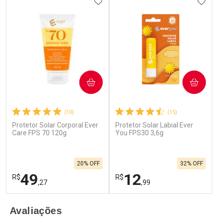
ADICIONAR AOS FAVORITOS
ADIC
COMPRAR
COMPRAR
(10)
(15)
Protetor Solar Corporal Ever
Protetor Solar Labial Ever
Care FPS 70 120g
You FPS30 3,6g
20% OFF
32% OFF
49
12
R$
R$
,27
,99
FECHAR
F
FECHAR
F
Avaliações