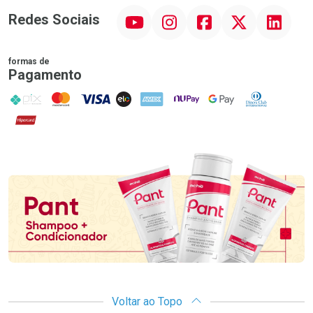
YouTube
Instagram
Facebook
Twitter
Linkedin
Redes Sociais
formas de
Pagamento
PIX
MasterCard
VISA
ELO
AMEX
NuPay
Google Pay
Diners Club
Hipercard
Promoção em Destaque
Voltar ao Topo