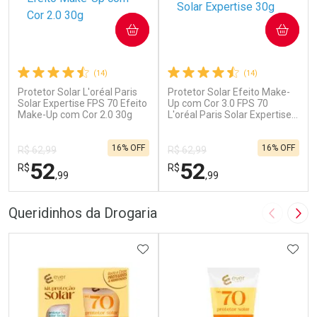
COMPRAR
COMPRAR
(14)
(14)
Protetor Solar L'oréal Paris
Protetor Solar Efeito Make-
Solar Expertise FPS 70 Efeito
Up com Cor 3.0 FPS 70
Make-Up com Cor 2.0 30g
L'oréal Paris Solar Expertise
30g
16% OFF
16% OFF
R$ 62,99
R$ 62,99
52
52
R$
R$
,99
,99
FECHAR
F
FECHAR
F
Queridinhos da Drogaria
Imagem A
Pró
Laboratório
Laboratório
Por Menos
ADICIONAR AOS FAVORITOS
Por Menos
ADIC