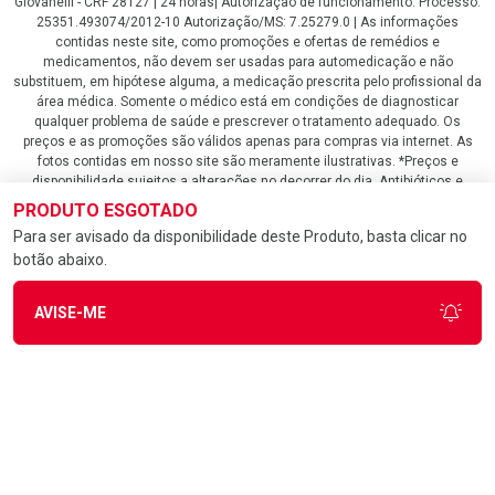
Giovanelli - CRF 28127 | 24 horas| Autorização de funcionamento: Processo:
25351.493074/2012-10 Autorização/MS: 7.25279.0 | As informações
contidas neste site, como promoções e ofertas de remédios e
medicamentos, não devem ser usadas para automedicação e não
substituem, em hipótese alguma, a medicação prescrita pelo profissional da
área médica. Somente o médico está em condições de diagnosticar
qualquer problema de saúde e prescrever o tratamento adequado. Os
preços e as promoções são válidos apenas para compras via internet. As
fotos contidas em nosso site são meramente ilustrativas. *Preços e
disponibilidade sujeitos a alterações no decorrer do dia. Antibióticos e
antimicrobianos vendas apenas em lojas físicas ou televendas. Portaria nº
PRODUTO ESGOTADO
344 - 01/02/1999 - Ministério da Saúde. Horário de funcionamento Central
Para ser avisado da disponibilidade deste Produto, basta clicar no
de Vendas e Atendimento ao Cliente 4020 4404 ou 0800 282 10 10 de
botão abaixo.
domingo a domingo das 08h00 às 20h00.
LGPD Aceite os Cookies
AVISE-ME