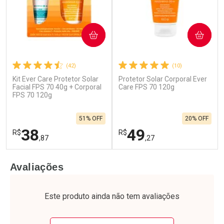
COMPRAR
COMPRAR
(42)
(10)
Kit Ever Care Protetor Solar
Protetor Solar Corporal Ever
Ativar Desconto
Ativar Desconto
Facial FPS 70 40g + Corporal
Care FPS 70 120g
FPS 70 120g
Comprar sem Desconto
Comprar sem Desconto
Por R$ 52,99/cada
Por R$ 52,99/cada
Comprar sem Desconto
Comprar sem Desconto
51% OFF
20% OFF
Por R$ 52,99/cada
Por R$ 52,99/cada
38
49
R$
R$
,87
,27
FECHAR
F
FECHAR
F
Avaliações
Laboratório
Laboratório
Por Menos
Por Menos
Este produto ainda não tem avaliações