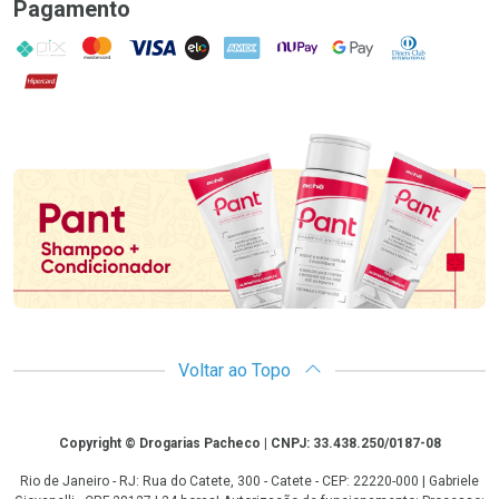
Pagamento
PIX
MasterCard
VISA
ELO
AMEX
NuPay
Google Pay
Diners Club
Hipercard
Promoção em Destaque
Voltar ao Topo
Copyright
Copyright © Drogarias Pacheco | CNPJ: 33.438.250/0187-08
Rio de Janeiro - RJ: Rua do Catete, 300 - Catete - CEP: 22220-000 | Gabriele