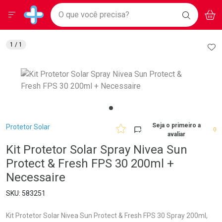
Drogarias Pacheco
Menu
Aces
Ir direto para a home
O que você precisa?
BAIXE
V
i
Baixe nosso APP e aproveite Ofertas Exclusivas!
BUSCAR
O APP
Navegue pela página
Ir direto para o conteúdo
Faça a sua busca
Ir direto para a busca
Ir direto para a conta
AD
1
/ 1
Ir direto para a ajuda
Ir direto para a notificações
Ir direto para o carrinho
Ir direto para o menu
Breadcrumb
Seja o primeiro a
Protetor Solar
0
avaliar
Kit Protetor Solar Spray Nivea Sun
Protect & Fresh FPS 30 200ml +
Necessaire
583251
Kit Protetor Solar Nivea Sun Protect & Fresh FPS 30 Spray 200ml,