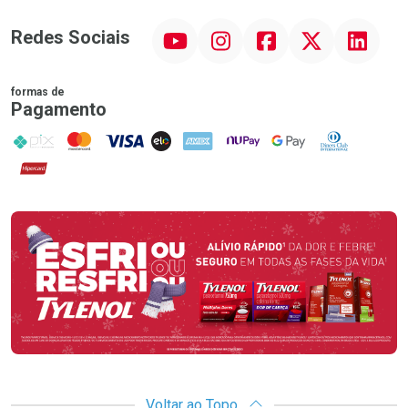
YouTube
Instagram
Facebook
Twitter
Linkedin
Redes Sociais
formas de
Pagamento
PIX
MasterCard
VISA
ELO
AMEX
NuPay
Google Pay
Diners Club
Hipercard
Promoção em Destaque
Voltar ao Topo