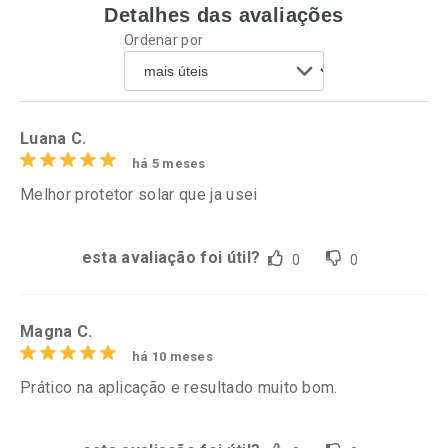
Detalhes das avaliações
Ativar Desconto
Ativar Desconto
Ordenar por
Comprar sem Desconto
Comprar sem Desconto
Por R$ 20,24/cada
Por R$ 28,79/cada
Comprar sem Desconto
Comprar sem Desconto
Por R$ 20,24/cada
Por R$ 28,79/cada
Luana C.
há 5 meses
Melhor protetor solar que ja usei
esta avaliação foi útil?
0
0
Magna C.
há 10 meses
Prático na aplicação e resultado muito bom.