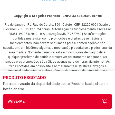
Copyright
Copyright © Drogarias Pacheco | CNPJ: 33.438.250/0187-08
Rio de Janeiro - RJ: Rua do Catete, 300 - Catete - CEP: 22220-000 | Gabriele
Giovanelli - CRF 28127 | 24 horas| Autorização de funcionamento: Processo:
25351.493074/2012-10 Autorização/MS: 7.25279.0 | As informações
contidas neste site, como promoções e ofertas de remédios e
medicamentos, não devem ser usadas para automedicação e não
substituem, em hipótese alguma, a medicação prescrita pelo profissional da
área médica. Somente o médico está em condições de diagnosticar
qualquer problema de saúde e prescrever o tratamento adequado. Os
preços e as promoções são válidos apenas para compras via internet. As
fotos contidas em nosso site são meramente ilustrativas. *Preços e
disponibilidade sujeitos a alterações no decorrer do dia. Antibióticos e
antimicrobianos vendas apenas em lojas físicas ou televendas. Portaria nº
PRODUTO ESGOTADO
344 - 01/02/1999 - Ministério da Saúde. Horário de funcionamento Central
Para ser avisado da disponibilidade deste Produto, basta clicar no
de Vendas e Atendimento ao Cliente 4020 4404 ou 0800 282 10 10 de
botão abaixo.
domingo a domingo das 08h00 às 20h00.
LGPD Aceite os Cookies
AVISE-ME