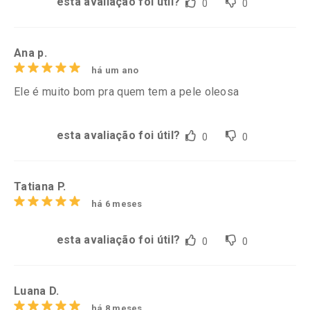
esta avaliação foi útil?
0
0
Ana p.
há um ano
Ele é muito bom pra quem tem a pele oleosa
esta avaliação foi útil?
0
0
Tatiana P.
há 6 meses
esta avaliação foi útil?
0
0
Luana D.
há 8 meses