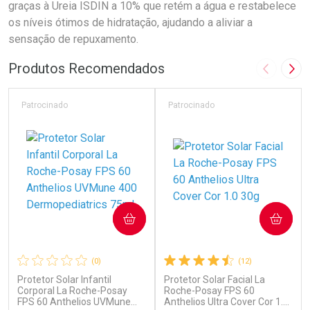
graças à Ureia ISDIN a 10% que retém a água e restabelece
os níveis ótimos de hidratação, ajudando a aliviar a
sensação de repuxamento.
Produtos Recomendados
Imagem A
Pró
Patrocinado
Patrocinado
COMPRAR
COMPRAR
(0)
(12)
Protetor Solar Infantil
Protetor Solar Facial La
Corporal La Roche-Posay
Roche-Posay FPS 60
FPS 60 Anthelios UVMune
Anthelios Ultra Cover Cor 1.0