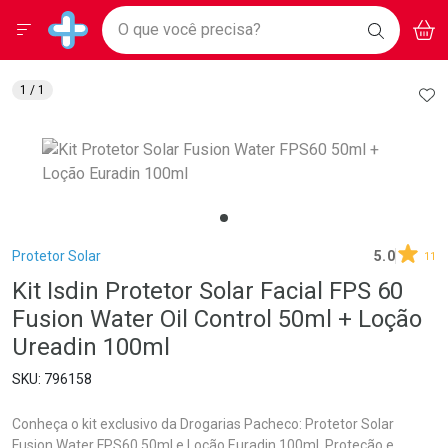
Drogarias Pacheco
Menu
Aces
Ir direto para a home
O que você precisa?
BAIXE
V
i
Baixe nosso APP e aproveite Ofertas Exclusivas!
BUSCAR
O APP
Navegue pela página
Ir direto para o conteúdo
Faça a sua busca
Ir direto para a busca
Ir direto para a conta
AD
1
/ 1
Ir direto para a ajuda
Ir direto para a notificações
Ir direto para o carrinho
Ir direto para o menu
Breadcrumb
Protetor Solar
5.0
11
Kit Isdin Protetor Solar Facial FPS 60
Fusion Water Oil Control 50ml + Loção
Ureadin 100ml
796158
Conheça o kit exclusivo da Drogarias Pacheco: Protetor Solar
Fusion Water FPS60 50ml e Loção Euradin 100ml. Proteção e