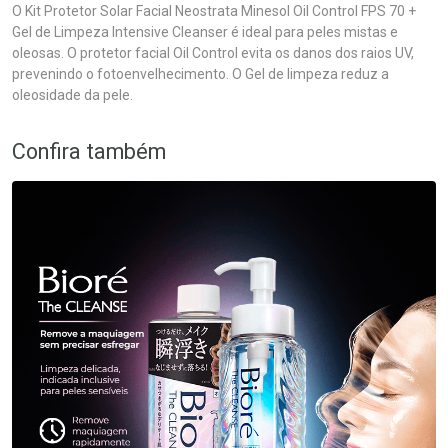
O Kit Protetor Solar Facial Neostrata Minesol Oil Control FPS 70 +
Gel de Limpeza Intensive Cleanser é ideal para peles mistas e
oleosas. O protetor facial Oil Control evita os danos dos raios UV,
prevenindo o fotoenvelhecimento. O Gel de limpeza reduz a
oleosidade da pele.
Confira também