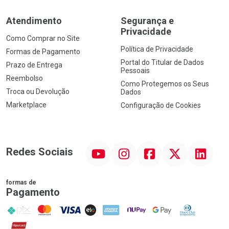
Atendimento
Segurança e
Privacidade
Como Comprar no Site
Política de Privacidade
Formas de Pagamento
Portal do Titular de Dados
Prazo de Entrega
Pessoais
Reembolso
Como Protegemos os Seus
Troca ou Devolução
Dados
Marketplace
Configuração de Cookies
YouTube
Instagram
Facebook
Twitter
Linkedin
Redes Sociais
formas de
Pagamento
PIX
MasterCard
VISA
ELO
AMEX
NuPay
Google Pay
Diners Club
Hipercard