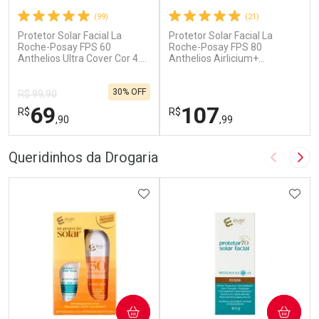
(99)
(21)
Protetor Solar Facial La
Protetor Solar Facial La
Roche-Posay FPS 60
Roche-Posay FPS 80
Anthelios Ultra Cover Cor 4.0
Anthelios Airlicium+
30g
Antioleosidade Cor 1.0 40g
Gel Creme
30% OFF
R$ 99,90
69
107
R$
R$
,90
,99
FECHAR
F
FECHAR
F
Queridinhos da Drogaria
Imagem A
Pró
Dermaclub
Dermaclub
Por Menos
ADICIONAR AOS FAVORITOS
Por Menos
ADIC
COMPRAR
COMPRAR