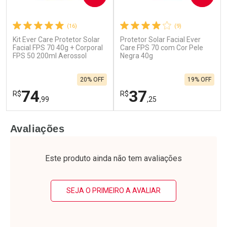
(16)
(9)
Ativar Desconto
Ativar Desconto
Kit Ever Care Protetor Solar
Protetor Solar Facial Ever
Facial FPS 70 40g + Corporal
Care FPS 70 com Cor Pele
FPS 50 200ml Aerossol
Comprar sem Desconto
Negra 40g
Comprar sem Desconto
Comprar sem Desconto
Comprar sem Desconto
Por R$ 69,90/cada
Por R$ 107,99/cada
Por R$ 69,90/cada
Por R$ 107,99/cada
20% OFF
19% OFF
74
37
R$
R$
,99
,25
FECHAR
F
FECHAR
F
Avaliações
Laboratório
Laboratório
Por Menos
Por Menos
Este produto ainda não tem avaliações
SEJA O PRIMEIRO A AVALIAR