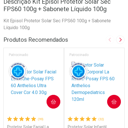
Descrição Kit Episol Protetor Solar Sec
FPS60 100g + Sabonete Líquido 100g
Kit Episol Protetor Solar Sec FPS60 100g + Sabonete
Líquido 100g
Produtos Recomendados
Imagem A
Pró
Patrocinado
Patrocinado
COMPRAR
COMPRAR
(99)
(32)
Protetor Solar Facial La
Protetor Solar Infantil