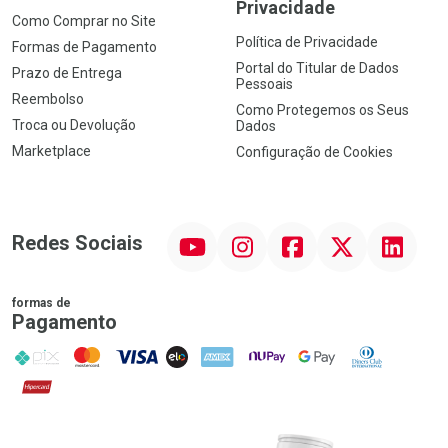
Privacidade
Como Comprar no Site
Política de Privacidade
Formas de Pagamento
Portal do Titular de Dados
Prazo de Entrega
Pessoais
Reembolso
Como Protegemos os Seus
Troca ou Devolução
Dados
Marketplace
Configuração de Cookies
YouTube
Instagram
Facebook
Twitter
Linkedin
Redes Sociais
formas de
Pagamento
PIX
MasterCard
VISA
ELO
AMEX
NuPay
Google Pay
Diners Club
Hipercard
Promoção em Destaque