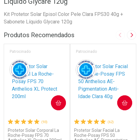
Líquido Glycare 120g
Kit Protetor Solar Episol Color Pele Clara FPS30 40g +
Sabonete Líquido Glycare 120g
Produtos Recomendados
Imagem A
Pró
Patrocinado
Patrocinado
COMPRAR
COMPRAR
(93)
(62)
Protetor Solar Corporal La
Protetor Solar Facial La
Roche-Posay FPS 70
Roche-Posay FPS 50