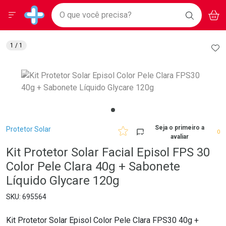
Drogarias Pacheco
Menu
Aces
Ir direto para a home
O que você precisa?
BAIXE
V
i
Baixe nosso APP e aproveite Ofertas Exclusivas!
BUSCAR
O APP
Navegue pela página
Ir direto para o conteúdo
Faça a sua busca
Ir direto para a busca
Ir direto para a conta
AD
1
/ 1
Ir direto para a ajuda
Ir direto para a notificações
Ir direto para o carrinho
Ir direto para o menu
Breadcrumb
Seja o primeiro a
Protetor Solar
0
avaliar
Kit Protetor Solar Facial Episol FPS 30
Color Pele Clara 40g + Sabonete
Líquido Glycare 120g
695564
Kit Protetor Solar Episol Color Pele Clara FPS30 40g +