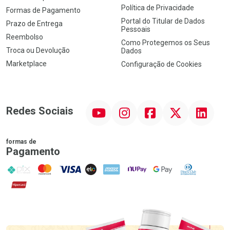
Política de Privacidade
Formas de Pagamento
Portal do Titular de Dados
Prazo de Entrega
Pessoais
Reembolso
Como Protegemos os Seus
Troca ou Devolução
Dados
Marketplace
Configuração de Cookies
YouTube
Instagram
Facebook
Twitter
Linkedin
Redes Sociais
formas de
Pagamento
PIX
MasterCard
VISA
ELO
AMEX
NuPay
Google Pay
Diners Club
Hipercard
Promoção em Destaque