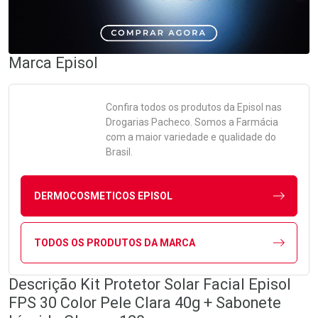
Marca
Episol
Confira todos os produtos da
Episol
nas
Drogarias Pacheco. Somos a Farmácia
com a maior variedade e qualidade do
Brasil.
DERMOCOSMETICOS EPISOL
TODOS OS PRODUTOS DA MARCA
Descrição Kit Protetor Solar Facial Episol
FPS 30 Color Pele Clara 40g + Sabonete