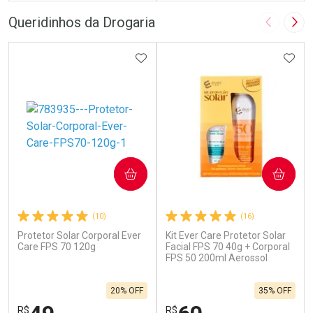
FECHAR
F
FECHAR
F
Queridinhos da Drogaria
Imagem A
Pró
Dermaclub
Dermaclub
Por Menos
ADICIONAR AOS FAVORITOS
Por Menos
ADIC
COMPRAR
COMPRAR
(10)
(16)
Ativar Desconto
Ativar Desconto
Protetor Solar Corporal Ever
Kit Ever Care Protetor Solar
Care FPS 70 120g
Facial FPS 70 40g + Corporal
Comprar sem Desconto
FPS 50 200ml Aerossol
Comprar sem Desconto
Comprar sem Desconto
Comprar sem Desconto
Por R$ 69,90/cada
Por R$ 76,99/cada
Por R$ 69,90/cada
Por R$ 76,99/cada
20% OFF
35% OFF
R$
R$