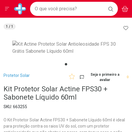
Drogarias Pacheco
Menu
Aces
Ir direto para a home
O que você precisa?
BAIXE
V
i
Baixe nosso APP e aproveite Ofertas Exclusivas!
BUSCAR
O APP
Navegue pela página
Ir direto para o conteúdo
Faça a sua busca
Ir direto para a busca
Ir direto para a conta
AD
1
/ 1
Ir direto para a ajuda
Ir direto para a notificações
Ir direto para o carrinho
Ir direto para o menu
Breadcrumb
Seja o primeiro a
Protetor Solar
0
avaliar
Kit Protetor Solar Actine FPS30 +
Sabonete Líquido 60ml
663255
O Kit Protetor Solar Actine FPS30 + Sabonete Líquido 60ml é ideal
para proteção contra os raios UV do sol, com um protetor