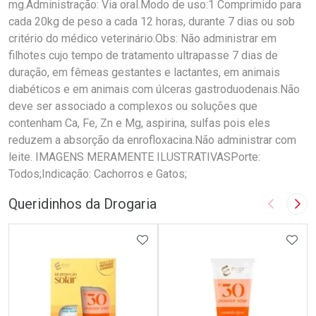
mg.Administração: Via oral.Modo de uso:1 Comprimido para
cada 20kg de peso a cada 12 horas, durante 7 dias ou sob
critério do médico veterinário.Obs: Não administrar em
filhotes cujo tempo de tratamento ultrapasse 7 dias de
duração, em fêmeas gestantes e lactantes, em animais
diabéticos e em animais com úlceras gastroduodenais.Não
deve ser associado a complexos ou soluções que
contenham Ca, Fe, Zn e Mg, aspirina, sulfas pois eles
reduzem a absorção da enrofloxacina.Não administrar com
leite. IMAGENS MERAMENTE ILUSTRATIVASPorte:
Todos;Indicação: Cachorros e Gatos;
Queridinhos da Drogaria
Imagem A
Pró
ADICIONAR AOS FAVORITOS
ADIC