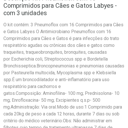
Comprimidos para Cães e Gatos Labyes -
com 3 unidades
O kit contém: 3 Pneumoflox com 16 Comprimidos para Cães
e Gatos Labyes O Antimicrobiano Pneumoflox com 16
Comprimidos para Cães e Gatos é para infecções do trato
respiratório agudas ou crônicas dos cães e gatos como
traqueites, traqueobronquites, bronquites, causadas
por Escherichia coli, Streptococcus spp e Bordetella
Bronchisseptica.Broncopneumonias e pneumonias causadas
por Pasteurella multocida, Mycoplasma spp e Klebsiella
spp.É um broncodilatador e anti-inflamatório para uso
respiratório para cachorros e
gatos.Composição: Aminofilina- 100 mg; Prednisolona- 10
mg; Enrofloxacina- 50 mg; Excipientes q.s.p- 500
mg.Administração: Via oral.Modo de uso:1 Comprimido para
cada 20kg de peso a cada 12 horas, durante 7 dias ou sob
critério do médico veterinário.Obs: Não administrar em
filhotes cujo tempo de tratamento ultrapasse 7 dias de