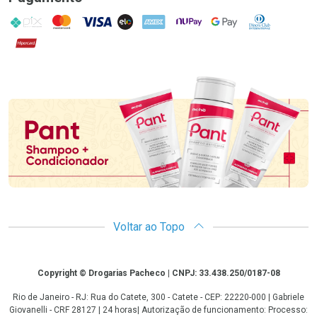
PIX
MasterCard
VISA
ELO
AMEX
NuPay
Google Pay
Diners Club
Hipercard
Promoção em Destaque
Voltar ao Topo
Copyright
Copyright © Drogarias Pacheco | CNPJ: 33.438.250/0187-08
Rio de Janeiro - RJ: Rua do Catete, 300 - Catete - CEP: 22220-000 | Gabriele
Giovanelli - CRF 28127 | 24 horas| Autorização de funcionamento: Processo: