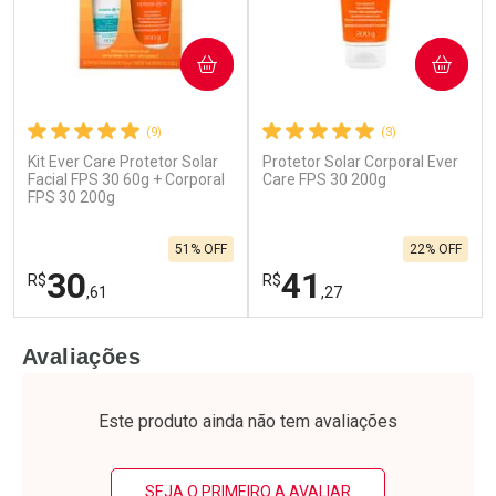
COMPRAR
COMPRAR
(9)
(3)
Kit Ever Care Protetor Solar
Protetor Solar Corporal Ever
Facial FPS 30 60g + Corporal
Care FPS 30 200g
FPS 30 200g
51% OFF
22% OFF
30
41
R$
R$
,61
,27
FECHAR
F
FECHAR
F
Avaliações
Laboratório
Laboratório
Por Menos
Por Menos
Este produto ainda não tem avaliações
SEJA O PRIMEIRO A AVALIAR