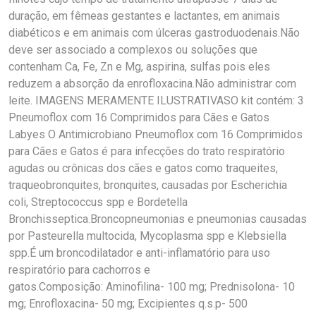
duração, em fêmeas gestantes e lactantes, em animais
diabéticos e em animais com úlceras gastroduodenais.Não
deve ser associado a complexos ou soluções que
contenham Ca, Fe, Zn e Mg, aspirina, sulfas pois eles
reduzem a absorção da enrofloxacina.Não administrar com
leite. IMAGENS MERAMENTE ILUSTRATIVASO kit contém: 3
Pneumoflox com 16 Comprimidos para Cães e Gatos
Labyes O Antimicrobiano Pneumoflox com 16 Comprimidos
para Cães e Gatos é para infecções do trato respiratório
agudas ou crônicas dos cães e gatos como traqueites,
traqueobronquites, bronquites, causadas por Escherichia
coli, Streptococcus spp e Bordetella
Bronchisseptica.Broncopneumonias e pneumonias causadas
por Pasteurella multocida, Mycoplasma spp e Klebsiella
spp.É um broncodilatador e anti-inflamatório para uso
respiratório para cachorros e
gatos.Composição: Aminofilina- 100 mg; Prednisolona- 10
mg; Enrofloxacina- 50 mg; Excipientes q.s.p- 500