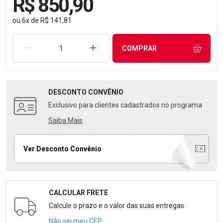
R$ 850,90
ou
6
x
de
R$ 141,81
REMOVER UMA UNIDADE
AUMENTAR UMA UNIDADE
COMPRAR
DESCONTO
CONVÊNIO
Exclusivo para clientes cadastrados no programa
Saiba Mais
Ver Desconto Convênio
CALCULAR FRETE
Formulário para Calcular o Frete
Calcule o prazo e o valor das suas entregas
Não sei meu CEP