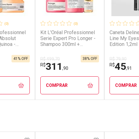
(0)
(0)
rofessionnel
Kit L'Oréal Professionnel
Caneta Deline
 Absolut
Serie Expert Pro Longer -
Line My Eye
uinoa -
Shampoo 300ml +
Edition 1,2ml
ml +
Máscara Capilar 250g +
Reparação
Óleo Capilar Absolut
41% OFF
38% OFF
R$ 499,70
R$ 79,90
Capilar 30ml
Repair 10 In 1 30ml Kit
311
45
R$
R$
,90
,91
COMPRAR
COMPRAR
FECHAR
FECHAR
FECHAR
FECHAR
rio
Laboratório
Laborató
os
Por Menos
Por Men