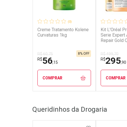
(0)
Creme Tratamento Kolene
Kit L'Oréal P
Curvaturas 1kg
Serie Expert
Repair Gold Q
Shampoo 300
Máscara de 
8% OFF
R$ 60,75
R$ 499,70
250g + Óleo 
56
295
R$
R$
Kit
,15
,90
COMPRAR
COMPRAR
FECHAR
FECHAR
Queridinhos da Drogaria
Laboratório
Laborató
Por Menos
Por Men