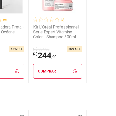
(0)
(0)
adora Preta -
Kit L'Oréal Professionnel
s Océane
Serie Expert Vitamino
Color - Shampoo 300ml +
Máscara 250g Kit
43% OFF
36% OFF
R$ 384,80
244
R$
,90
COMPRAR
FECHAR
FECHAR
FECHAR
FECHAR
rio
Laboratório
os
Por Menos