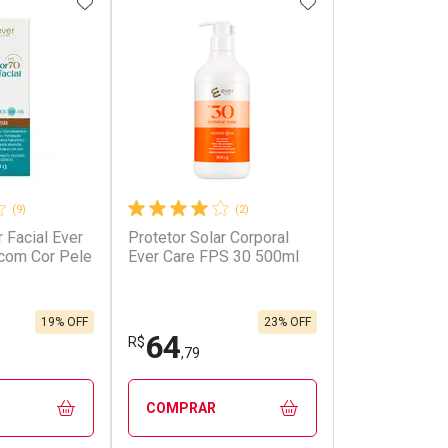
FAVORITOS
ADICIONAR AOS FAVORITOS
ADICIONAR AOS 
(9)
(2)
r Facial Ever
Protetor Solar Corporal
onto
Ativar Desconto
com Cor Pele
Ever Care FPS 30 500ml
em Desconto
Comprar sem Desconto
em Desconto
Comprar sem Desconto
1/cada
Por R$ 244,90/cada
1/cada
Por R$ 244,90/cada
19% OFF
23% OFF
64
R$
,79
COMPRAR