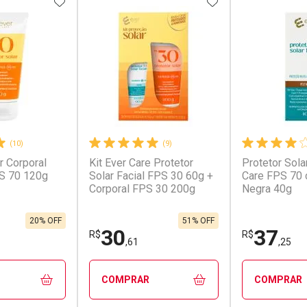
FAVORITOS
ADICIONAR AOS FAVORITOS
ADICIONAR AOS 
(10)
(9)
r Corporal
Kit Ever Care Protetor
Protetor Sola
conto
Ativar Desconto
Ativar Desc
S 70 120g
Solar Facial FPS 30 60g +
Care FPS 70 
Corporal FPS 30 200g
Negra 40g
em Desconto
Comprar sem Desconto
Comprar s
em Desconto
Comprar sem Desconto
Comprar s
,90/cada
Por R$ 311,90/cada
Por R$ 45,9
90/cada
Por R$ 311,90/cada
Por R$ 45,9
20% OFF
51% OFF
30
37
R$
R$
,61
,25
COMPRAR
COMPRAR