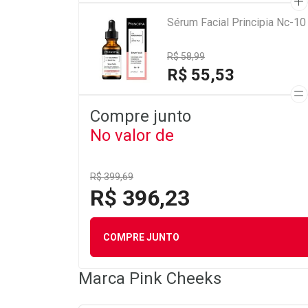
Sérum Facial Principia Nc-1
R$ 58,99
R$ 55,53
Compre junto
No valor de
R$ 399,69
R$ 396,23
COMPRE JUNTO
Marca
Pink Cheeks