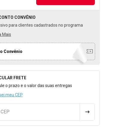
CONTO
CONVÊNIO
usivo para clientes cadastrados no programa
a Mais
o Convênio
CULAR FRETE
o para Calcular o Frete
ule o prazo e o valor das suas entregas
sei meu CEP
u CEP
CALCULAR FRETE