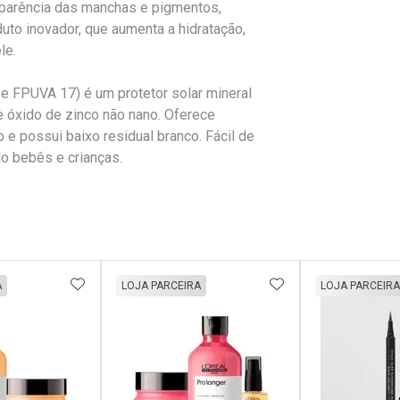
aparência das manchas e pigmentos,
to inovador, que aumenta a hidratação,
le.
 e FPUVA 17) é um protetor solar mineral
e óxido de zinco não nano. Oferece
 e possui baixo residual branco. Fácil de
ndo bebês e crianças.
FAVORITOS
ADICIONAR AOS FAVORITOS
ADICIONAR AOS 
A
LOJA PARCEIRA
LOJA PARCEIRA