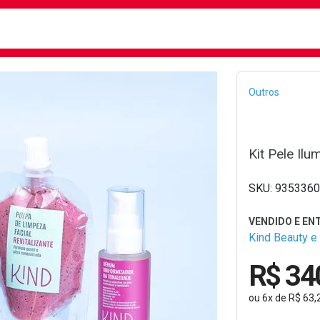
busca
isa?
Bread
Outros
Kit Pele Ilu
9353360
Kind Beauty e 
R$ 34
ou
6
x
de
R$ 63,