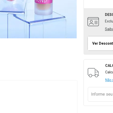
DES
Excl
Saib
Ver Descont
CAL
Formulári
Calc
Não 
Informe se