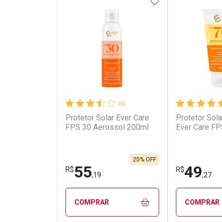
ADICIONAR AOS 
(6)
Protetor Solar Ever Care
Protetor Sola
Ativar Desconto
Ativar Des
FPS 30 Aerossol 200ml
Ever Care FP
Comprar sem Desconto
Comprar s
Comprar sem Desconto
Comprar s
Por R$ 56,15/cada
Por R$ 295
Por R$ 56,15/cada
Por R$ 295,
20% OFF
55
49
R$
R$
,19
,27
COMPRAR
COMPRAR