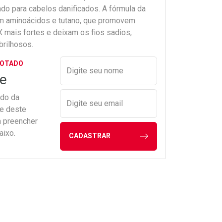
ado para cabelos danificados. A fórmula da
om aminoácidos e tutano, que promovem
X mais fortes e deixam os fios sadios,
brilhosos.
Preencher nome e email para s
GOTADO
Digite seu nome
e
ado da
Digite seu email
de deste
a preencher
aixo.
CADASTRAR