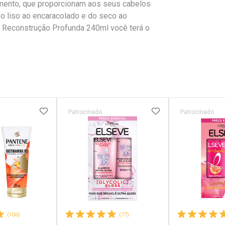
tamento, que proporcionam aos seus cabelos
o liso ao encaracolado e do seco ao
 Reconstrução Profunda 240ml você terá o
FAVORITOS
ADICIONAR AOS FAVORITOS
ADICIONAR AOS 
Patrocinado
Patrocinado
(106)
(77)