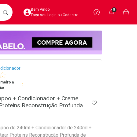
Acesse sua Conta
Precisa de 
Notific
Aces
Bem Vindo,
5
Você po
notifica
Vo
it
BUSCAR
Ver Recursos 
Faça seu Login ou Cadastro
Atendimento ao 
Central de Ajud
crumb
Televendas
dicionador
4020-4404
imeiro a
0
iar
mpoo + Condicionador + Creme
ADICIONAR AOS 
Proteins Reconstrução Profunda
poo de 240ml + Condicionador de 240ml +
ear Proteins Reconstrução Profunda de