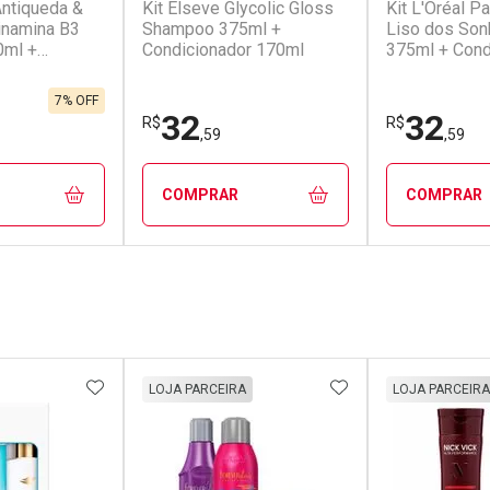
Antiqueda &
Kit Elseve Glycolic Gloss
Kit L'Oréal P
tinamina B3
Shampoo 375ml +
Liso dos So
ml +
Condicionador 170ml
375ml + Cond
or 150ml
170ml
7% OFF
32
32
R$
R$
,59
,59
COMPRAR
COMPRAR
FECHAR
FECHAR
FECHAR
FECHAR
rio
Laboratório
Laborató
os
Por Menos
Por Men
FAVORITOS
ADICIONAR AOS FAVORITOS
ADICIONAR AOS 
LOJA PARCEIRA
LOJA PARCEIRA