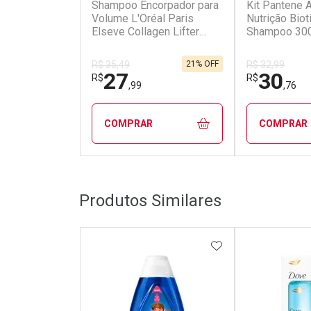
Shampoo Encorpador para
Kit Pantene 
Volume L'Oréal Paris
Nutrição Bio
Elseve Collagen Lifter
Shampoo 300
400ml
Condicionad
21% OFF
R$ 35,49
R$ 32,99
27
30
R$
R$
,99
,76
COMPRAR
COMPRAR
FECHAR
FECHAR
Produtos Similares
Laboratório
Laborató
Por Menos
Por Men
ADICIONAR AOS 