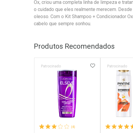
Ox, criou uma completa linha de limpeza e tra
o cuidado que eles realmente merecem. Desde 
oleoso. Com o Kit Shampoo + Condicionador Ox
cabelo que sempre sonhou.
Produtos Recomendados
ADICIONAR AOS 
Patrocinado
Patrocinado
(4)