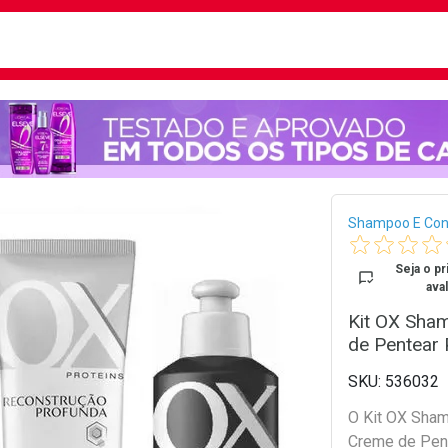
busca
isa?
Bread
Shampoo E Con
Seja o pr
aval
Kit OX Sha
de Pentear 
536032
O Kit OX Sham
Creme de Pent