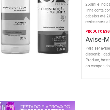
250ml é indic
linha conta c
cabelos até 2
resistentes e 
PRODUTO ES
Avise-M
Para ser avis
disponibilida
Produto, bast
os campos ab