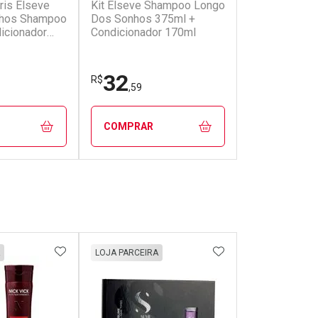
aris Elseve
Kit Elseve Shampoo Longo
Kit Elseve S
nhos Shampoo
Dos Sonhos 375ml +
Reparação Tot
icionador
Condicionador 170ml
Condicionado
32
32
R$
R$
,59
,59
COMPRAR
COMPRAR
FECHAR
FECHAR
FECHAR
FECHAR
rio
Laboratório
Laborató
os
Por Menos
Por Men
FAVORITOS
ADICIONAR AOS FAVORITOS
ADICIONAR AOS 
LOJA PARCEIRA