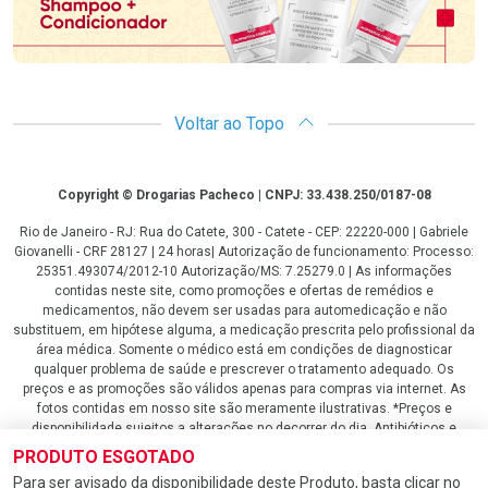
Voltar ao Topo
Copyright
Copyright © Drogarias Pacheco | CNPJ: 33.438.250/0187-08
Rio de Janeiro - RJ: Rua do Catete, 300 - Catete - CEP: 22220-000 | Gabriele
Giovanelli - CRF 28127 | 24 horas| Autorização de funcionamento: Processo:
25351.493074/2012-10 Autorização/MS: 7.25279.0 | As informações
contidas neste site, como promoções e ofertas de remédios e
medicamentos, não devem ser usadas para automedicação e não
substituem, em hipótese alguma, a medicação prescrita pelo profissional da
área médica. Somente o médico está em condições de diagnosticar
qualquer problema de saúde e prescrever o tratamento adequado. Os
preços e as promoções são válidos apenas para compras via internet. As
fotos contidas em nosso site são meramente ilustrativas. *Preços e
disponibilidade sujeitos a alterações no decorrer do dia. Antibióticos e
antimicrobianos vendas apenas em lojas físicas ou televendas. Portaria nº
PRODUTO ESGOTADO
344 - 01/02/1999 - Ministério da Saúde. Horário de funcionamento Central
Para ser avisado da disponibilidade deste Produto, basta clicar no
de Vendas e Atendimento ao Cliente 4020 4404 ou 0800 282 10 10 de