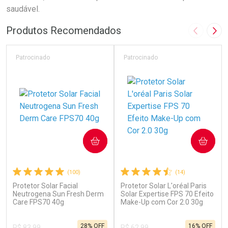
saudável.
Produtos Recomendados
Imagem A
Pró
Patrocinado
Patrocinado
COMPRAR
COMPRAR
(100)
(14)
Protetor Solar Facial
Protetor Solar L'oréal Paris
Neutrogena Sun Fresh Derm
Solar Expertise FPS 70 Efeito
Care FPS70 40g
Make-Up com Cor 2.0 30g
28% OFF
16% OFF
R$ 83,99
R$ 62,99