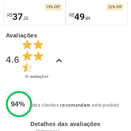
Comprar sem Desconto
Comprar sem Desconto
19% OFF
22% OFF
Por R$ 60,36/cada
Por R$ 52,99/cada
37
49
R$
R$
,25
,89
FECHAR
F
FECHAR
F
Avaliações
Laboratório
Laboratório
Por Menos
Por Menos
4.6
31
avaliações
94%
dos clientes
recomendam
este produto
Detalhes das avaliações
Ativar Desconto
Ativar Desconto