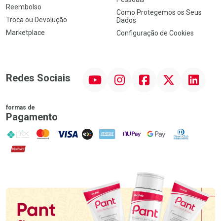
Reembolso
Como Protegemos os Seus
Troca ou Devolução
Dados
Marketplace
Configuração de Cookies
YouTube
Instagram
Facebook
Twitter
Linkedin
Redes Sociais
formas de
Pagamento
PIX
MasterCard
VISA
ELO
AMEX
NuPay
Google Pay
Diners Club
Hipercard
Promoção em Destaque