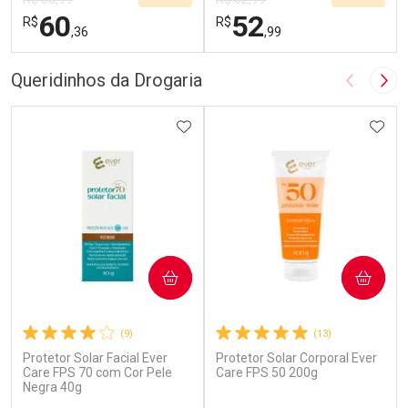
60
52
R$
R$
,36
,99
FECHAR
F
FECHAR
F
Queridinhos da Drogaria
Imagem A
Pró
Laboratório
Laboratório
Por Menos
ADICIONAR AOS FAVORITOS
Por Menos
ADIC
COMPRAR
COMPRAR
(9)
(13)
Protetor Solar Facial Ever
Protetor Solar Corporal Ever
Ativar Desconto
Ativar Desconto
Care FPS 70 com Cor Pele
Care FPS 50 200g
Negra 40g
Comprar sem Desconto
Comprar sem Desconto
Por R$ 60,36/cada
Por R$ 52,99/cada