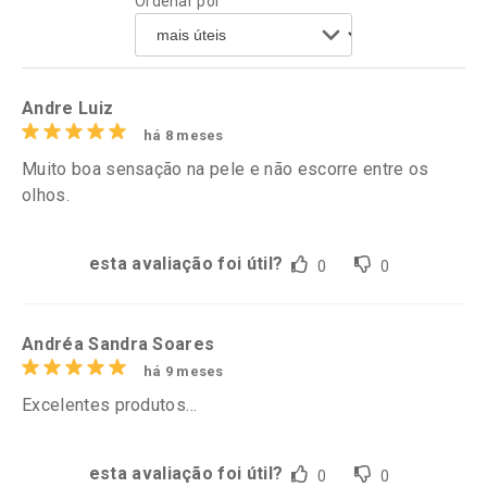
Ordenar por
Comprar sem Desconto
Comprar sem Desconto
Por R$ 37,25/cada
Por R$ 49,89/cada
Comprar sem Desconto
Comprar sem Desconto
Por R$ 37,25/cada
Por R$ 49,89/cada
Andre Luiz
há 8 meses
Muito boa sensação na pele e não escorre entre os
olhos.
esta avaliação foi útil?
0
0
Andréa Sandra Soares
há 9 meses
Excelentes produtos…
esta avaliação foi útil?
0
0