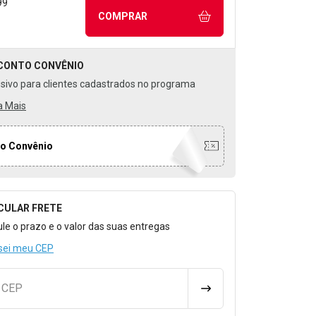
99
COMPRAR
CONTO
CONVÊNIO
usivo para clientes cadastrados no programa
a Mais
o Convênio
CULAR FRETE
o para Calcular o Frete
ule o prazo e o valor das suas entregas
sei meu CEP
u CEP
CALCULAR FRETE