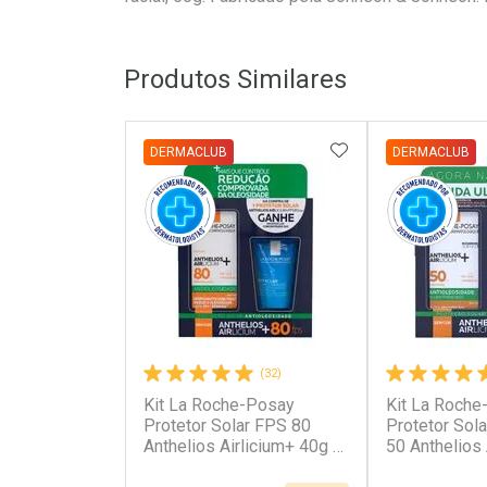
Produtos Similares
ADICIONAR AOS 
DERMACLUB
DERMACLUB
(32)
Kit La Roche-Posay
Kit La Roche
Protetor Solar FPS 80
Protetor Sola
Anthelios Airlicium+ 40g +
50 Anthelios 
Gel de Limpeza Effaclar
+ Gel de Lim