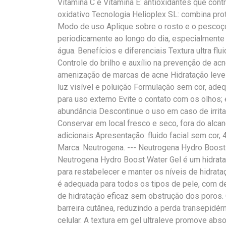
Vitamina C e Vitamina E: antioxidantes que cont
oxidativo Tecnologia Helioplex SL: combina pro
Modo de uso Aplique sobre o rosto e o pescoço
periodicamente ao longo do dia, especialmente
água. Benefícios e diferenciais Textura ultra fl
Controle do brilho e auxílio na prevenção de a
amenização de marcas de acne Hidratação lev
luz visível e poluição Formulação sem cor, ad
para uso externo Evite o contato com os olhos
abundância Descontinue o uso em caso de irrit
Conservar em local fresco e seco, fora do alca
adicionais Apresentação: fluido facial sem cor,
Marca: Neutrogena. --- Neutrogena Hydro Boost
Neutrogena Hydro Boost Water Gel é um hidratan
para restabelecer e manter os níveis de hidrata
é adequada para todos os tipos de pele, com 
de hidratação eficaz sem obstrução dos poros. 
barreira cutânea, reduzindo a perda transepidé
celular. A textura em gel ultraleve promove abs