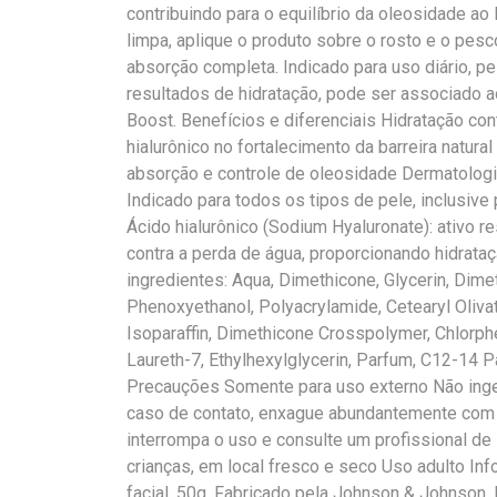
contribuindo para o equilíbrio da oleosidade a
limpa, aplique o produto sobre o rosto e o pes
absorção completa. Indicado para uso diário, pe
resultados de hidratação, pode ser associado 
Boost. Benefícios e diferenciais Hidratação con
hialurônico no fortalecimento da barreira natura
absorção e controle de oleosidade Dermatolo
Indicado para todos os tipos de pele, inclusi
Ácido hialurônico (Sodium Hyaluronate): ativo r
contra a perda de água, proporcionando hidrataç
ingredientes: Aqua, Dimethicone, Glycerin, Dim
Phenoxyethanol, Polyacrylamide, Cetearyl Olivat
Isoparaffin, Dimethicone Crosspolymer, Chlorph
Laureth-7, Ethylhexylglycerin, Parfum, C12-14 
Precauções Somente para uso externo Não inger
caso de contato, enxague abundantemente com á
interrompa o uso e consulte um profissional de
crianças, em local fresco e seco Uso adulto In
facial, 50g. Fabricado pela Johnson & Johnson.