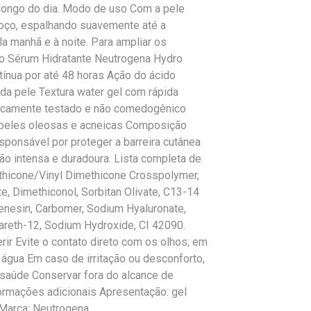
o longo do dia. Modo de uso Com a pele
coço, espalhando suavemente até a
la manhã e à noite. Para ampliar os
ao Sérum Hidratante Neutrogena Hydro
tínua por até 48 horas Ação do ácido
l da pele Textura water gel com rápida
gicamente testado e não comedogênico
ve peles oleosas e acneicas Composição
esponsável por proteger a barreira cutânea
ão intensa e duradoura. Lista completa de
ethicone/Vinyl Dimethicone Crosspolymer,
e, Dimethiconol, Sorbitan Olivate, C13-14
enesin, Carbomer, Sodium Hyaluronate,
Pareth-12, Sodium Hydroxide, CI 42090.
ir Evite o contato direto com os olhos; em
gua Em caso de irritação ou desconforto,
 saúde Conservar fora do alcance de
formações adicionais Apresentação: gel
 Marca: Neutrogena.