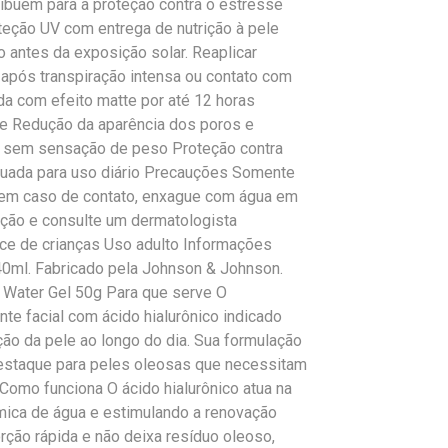
ribuem para a proteção contra o estresse
teção UV com entrega de nutrição à pele
 antes da exposição solar. Reaplicar
 após transpiração intensa ou contato com
uida com efeito matte por até 12 horas
cne Redução da aparência dos poros e
e sem sensação de peso Proteção contra
equada para uso diário Precauções Somente
; em caso de contato, enxague com água em
ação e consulte um dermatologista
nce de crianças Uso adulto Informações
 40ml. Fabricado pela Johnson & Johnson.
 Water Gel 50g Para que serve O
te facial com ácido hialurônico indicado
ção da pele ao longo do dia. Sua formulação
destaque para peles oleosas que necessitam
Como funciona O ácido hialurônico atua na
rmica de água e estimulando a renovação
orção rápida e não deixa resíduo oleoso,