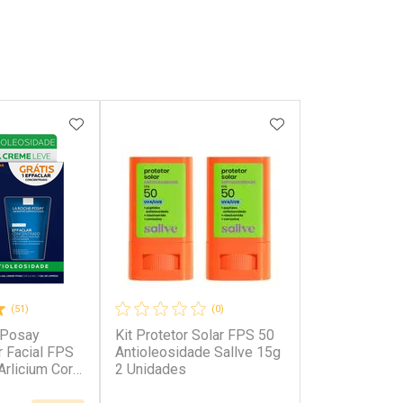
FAVORITOS
ADICIONAR AOS FAVORITOS
ADICIONAR AOS 
(51)
(0)
-Posay
Kit Protetor Solar FPS 50
r Facial FPS
Antioleosidade Sallve 15g
Arlicium Cor
2 Unidades
 de limpeza