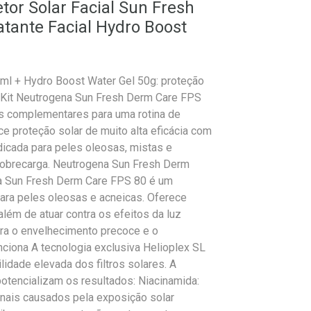
tor Solar Facial Sun Fresh
tante Facial Hydro Boost
ml + Hydro Boost Water Gel 50g: proteção
O Kit Neutrogena Sun Fresh Derm Care FPS
os complementares para uma rotina de
e proteção solar de muito alta eficácia com
dicada para peles oleosas, mistas e
sobrecarga. Neutrogena Sun Fresh Derm
a Sun Fresh Derm Care FPS 80 é um
 para peles oleosas e acneicas. Oferece
além de atuar contra os efeitos da luz
para o envelhecimento precoce e o
ciona A tecnologia exclusiva Helioplex SL
idade elevada dos filtros solares. A
potencializam os resultados: Niacinamida:
inais causados pela exposição solar