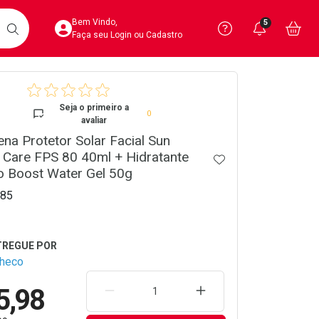
Acesse sua Conta
Precisa de 
Notific
Aces
Bem Vindo,
5
Você po
notifica
Vo
it
BUSCAR
Ver Recursos 
Faça seu Login ou Cadastro
crumb
Atendimento ao 
Seja o primeiro a
0
avaliar
Central de Ajud
ena Protetor Solar Facial Sun
 Care FPS 80 40ml + Hidratante
Televendas
ADICIONAR AOS 
o Boost Water Gel 50g
4020-4404
85
checo
5,98
REMOVER UMA UNIDADE
AUMENTAR UMA UNIDA