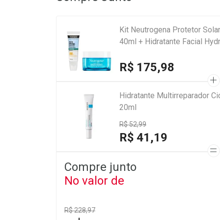
Kit Neutrogena Protetor Sola
40ml + Hidratante Facial Hyd
R$ 175,98
Hidratante Multirreparador 
20ml
R$ 52,99
R$ 41,19
Compre junto
No valor de
R$ 228,97