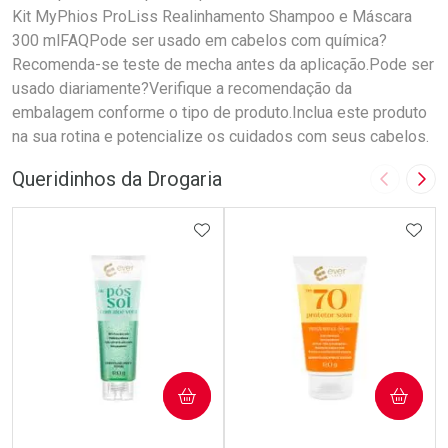
Kit MyPhios ProLiss Realinhamento Shampoo e Máscara
300 mlFAQPode ser usado em cabelos com química?
Recomenda-se teste de mecha antes da aplicação.Pode ser
usado diariamente?Verifique a recomendação da
embalagem conforme o tipo de produto.Inclua este produto
na sua rotina e potencialize os cuidados com seus cabelos.
Queridinhos da Drogaria
Imagem A
Pró
ADICIONAR AOS FAVORITOS
ADIC
COMPRAR
COMPRAR