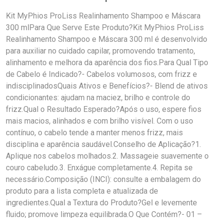
Kit MyPhios ProLiss Realinhamento Shampoo e Máscara
300 mlPara Que Serve Este Produto?Kit MyPhios ProLiss
Realinhamento Shampoo e Máscara 300 ml é desenvolvido
para auxiliar no cuidado capilar, promovendo tratamento,
alinhamento e melhora da aparência dos fios.Para Qual Tipo
de Cabelo é Indicado?- Cabelos volumosos, com frizz e
indisciplinadosQuais Ativos e Benefícios?- Blend de ativos
condicionantes: ajudam na maciez, brilho e controle do
frizz.Qual o Resultado Esperado?Após o uso, espere fios
mais macios, alinhados e com brilho visível. Com o uso
contínuo, o cabelo tende a manter menos frizz, mais
disciplina e aparência saudável.Conselho de Aplicação?1.
Aplique nos cabelos molhados.2. Massageie suavemente o
couro cabeludo.3. Enxágue completamente.4. Repita se
necessário.Composição (INCI): consulte a embalagem do
produto para a lista completa e atualizada de
ingredientes.Qual a Textura do Produto?Gel e levemente
fluido; promove limpeza equilibrada.O Que Contém?- 01 –