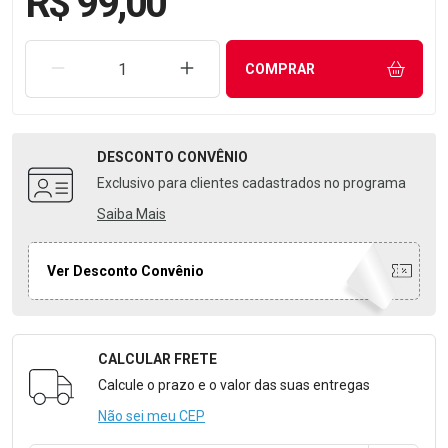
R$ 99,00
REMOVER UMA UNIDADE
AUMENTAR UMA UNIDADE
COMPRAR
DESCONTO
CONVÊNIO
Exclusivo para clientes cadastrados no programa
Saiba Mais
Ver Desconto Convênio
CALCULAR FRETE
Formulário para Calcular o Frete
Calcule o prazo e o valor das suas entregas
Não sei meu CEP