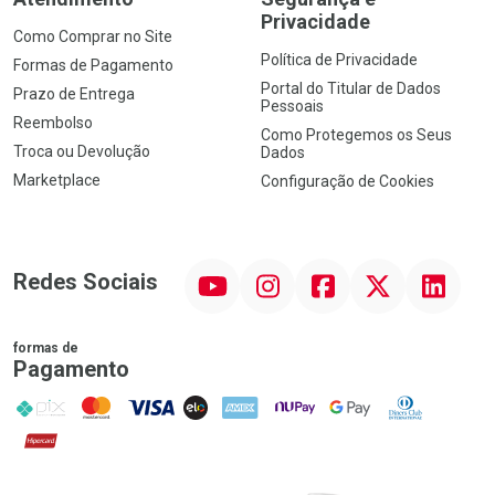
Privacidade
Como Comprar no Site
Política de Privacidade
Formas de Pagamento
Portal do Titular de Dados
Prazo de Entrega
Pessoais
Reembolso
Como Protegemos os Seus
Troca ou Devolução
Dados
Marketplace
Configuração de Cookies
YouTube
Instagram
Facebook
Twitter
Linkedin
Redes Sociais
formas de
Pagamento
PIX
MasterCard
VISA
ELO
AMEX
NuPay
Google Pay
Diners Club
Hipercard