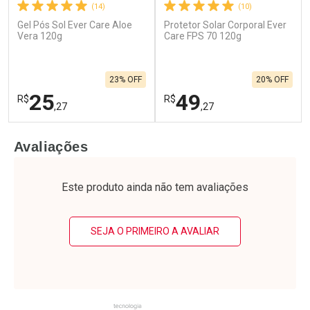
(14)
(10)
Gel Pós Sol Ever Care Aloe
Protetor Solar Corporal Ever
Vera 120g
Care FPS 70 120g
23% OFF
20% OFF
25
49
R$
R$
,27
,27
FECHAR
F
FECHAR
F
Avaliações
Laboratório
Laboratório
Por Menos
Por Menos
Este produto ainda não tem avaliações
SEJA O PRIMEIRO A AVALIAR