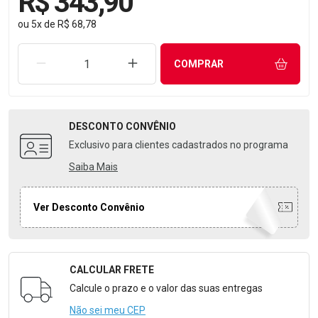
R$ 343,90
ou
5
x
de
R$ 68,78
REMOVER UMA UNIDADE
AUMENTAR UMA UNIDADE
COMPRAR
DESCONTO
CONVÊNIO
Exclusivo para clientes cadastrados no programa
Saiba Mais
Ver Desconto Convênio
CALCULAR FRETE
Formulário para Calcular o Frete
Calcule o prazo e o valor das suas entregas
Não sei meu CEP