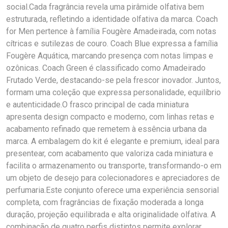
social.Cada fragrância revela uma pirâmide olfativa bem
estruturada, refletindo a identidade olfativa da marca. Coach
for Men pertence à família Fougère Amadeirada, com notas
cítricas e sutilezas de couro. Coach Blue expressa a família
Fougère Aquática, marcando presença com notas limpas e
ozônicas. Coach Green é classificado como Amadeirado
Frutado Verde, destacando-se pela frescor inovador. Juntos,
formam uma coleção que expressa personalidade, equilíbrio
e autenticidade.O frasco principal de cada miniatura
apresenta design compacto e moderno, com linhas retas e
acabamento refinado que remetem à essência urbana da
marca. A embalagem do kit é elegante e premium, ideal para
presentear, com acabamento que valoriza cada miniatura e
facilita o armazenamento ou transporte, transformando-o em
um objeto de desejo para colecionadores e apreciadores de
perfumaria.Este conjunto oferece uma experiência sensorial
completa, com fragrâncias de fixação moderada a longa
duração, projeção equilibrada e alta originalidade olfativa. A
combinação de quatro perfis distintos permite explorar