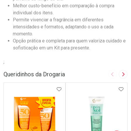
Melhor custo-benefício em comparação à compra
individual dos itens.
Permite vivenciar a fragrância em diferentes
intensidades e formatos, adaptando o uso a cada
momento.
Opção prática e completa para quem valoriza cuidado e
sofisticação em um Kit para presente.
;
Queridinhos da Drogaria
Imagem A
Pró
ADICIONAR AOS FAVORITOS
ADIC