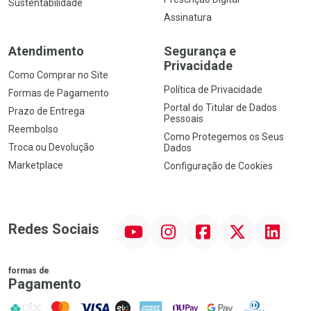
Sustentabilidade
Assinatura
Atendimento
Segurança e
Privacidade
Como Comprar no Site
Política de Privacidade
Formas de Pagamento
Portal do Titular de Dados
Prazo de Entrega
Pessoais
Reembolso
Como Protegemos os Seus
Troca ou Devolução
Dados
Marketplace
Configuração de Cookies
YouTube
Instagram
Facebook
Twitter
Linkedin
Redes Sociais
formas de
Pagamento
PIX
MasterCard
VISA
ELO
AMEX
NuPay
Google Pay
Diners Club