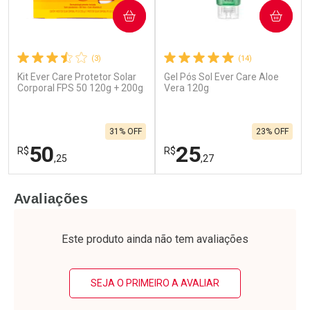
COMPRAR
COMPRAR
(3)
(14)
Kit Ever Care Protetor Solar
Gel Pós Sol Ever Care Aloe
Corporal FPS 50 120g + 200g
Vera 120g
31% OFF
23% OFF
50
25
R$
R$
,25
,27
FECHAR
F
FECHAR
F
Avaliações
Laboratório
Laboratório
Por Menos
Por Menos
Este produto ainda não tem avaliações
SEJA O PRIMEIRO A AVALIAR