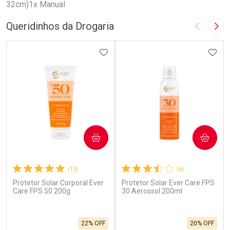
32cm)1x Manual
Queridinhos da Drogaria
Imagem A
Pró
ADICIONAR AOS FAVORITOS
ADIC
COMPRAR
COMPRAR
(13)
(6)
Protetor Solar Corporal Ever
Protetor Solar Ever Care FPS
Care FPS 50 200g
30 Aerossol 200ml
22% OFF
20% OFF