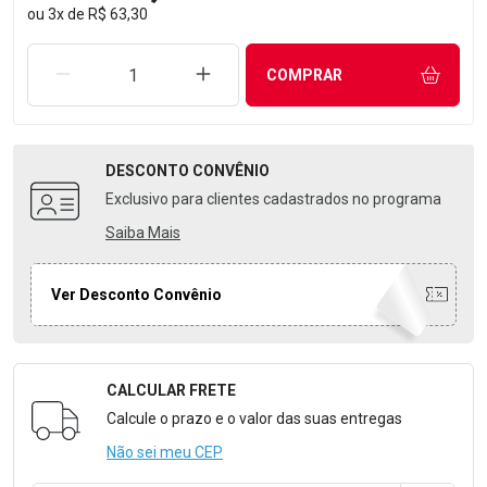
ou
3
x
de
R$ 63,30
REMOVER UMA UNIDADE
AUMENTAR UMA UNIDADE
COMPRAR
DESCONTO
CONVÊNIO
Exclusivo para clientes cadastrados no programa
Saiba Mais
Ver Desconto Convênio
CALCULAR FRETE
Formulário para Calcular o Frete
Calcule o prazo e o valor das suas entregas
Não sei meu CEP