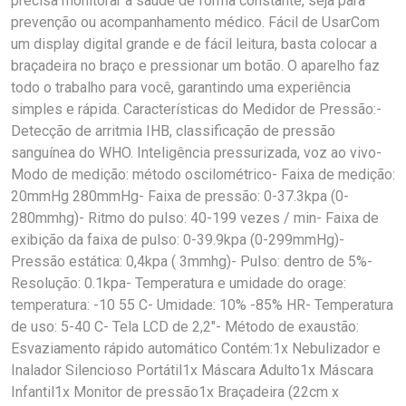
precisa monitorar a saúde de forma constante, seja para
prevenção ou acompanhamento médico. Fácil de UsarCom
um display digital grande e de fácil leitura, basta colocar a
braçadeira no braço e pressionar um botão. O aparelho faz
todo o trabalho para você, garantindo uma experiência
simples e rápida. Características do Medidor de Pressão:-
Detecção de arritmia IHB, classificação de pressão
sanguínea do WHO. Inteligência pressurizada, voz ao vivo-
Modo de medição: método oscilométrico- Faixa de medição:
20mmHg 280mmHg- Faixa de pressão: 0-37.3kpa (0-
280mmhg)- Ritmo do pulso: 40-199 vezes / min- Faixa de
exibição da faixa de pulso: 0-39.9kpa (0-299mmHg)-
Pressão estática: 0,4kpa ( 3mmhg)- Pulso: dentro de 5%-
Resolução: 0.1kpa- Temperatura e umidade do orage:
temperatura: -10 55 C- Umidade: 10% -85% HR- Temperatura
de uso: 5-40 C- Tela LCD de 2,2"- Método de exaustão:
Esvaziamento rápido automático Contém:1x Nebulizador e
Inalador Silencioso Portátil1x Máscara Adulto1x Máscara
Infantil1x Monitor de pressão1x Braçadeira (22cm x