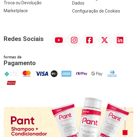
Troca ou Devolução
Dados
Marketplace
Configuração de Cookies
YouTube
Instagram
Facebook
Twitter
Linkedin
Redes Sociais
formas de
Pagamento
PIX
MasterCard
VISA
ELO
AMEX
NuPay
Google Pay
Diners Club
Hipercard
Promoção em Destaque