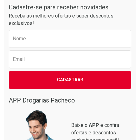
Por R$ 49,89/cada
Por R$ 55,19/cada
Cadastre-se para receber novidades
Receba as melhores ofertas e super descontos
exclusivos!
Preencha o formulário abaixo para receber 
Nome
Email
CADASTRAR
APP Drogarias Pacheco
Baixe o
APP
e confira
ofertas e descontos