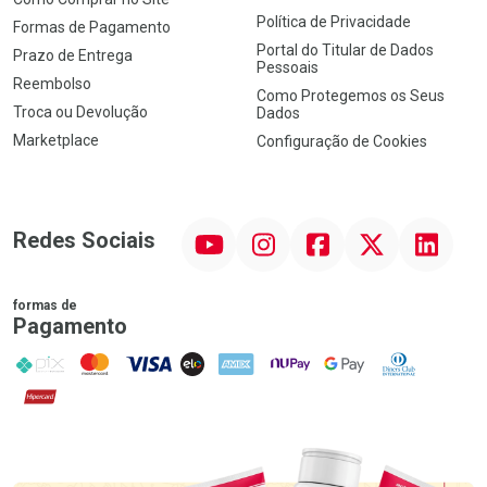
Política de Privacidade
Formas de Pagamento
Portal do Titular de Dados
Prazo de Entrega
Pessoais
Reembolso
Como Protegemos os Seus
Troca ou Devolução
Dados
Marketplace
Configuração de Cookies
YouTube
Instagram
Facebook
Twitter
Linkedin
Redes Sociais
formas de
Pagamento
PIX
MasterCard
VISA
ELO
AMEX
NuPay
Google Pay
Diners Club
Hipercard
Promoção em Destaque