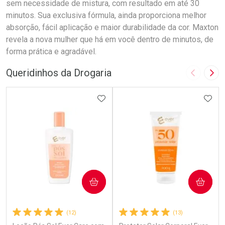
sem necessidade de mistura, com resultado em até 30
minutos. Sua exclusiva fórmula, ainda proporciona melhor
absorção, fácil aplicação e maior durabilidade da cor. Maxton
revela a nova mulher que há em você dentro de minutos, de
forma prática e agradável.
Queridinhos da Drogaria
Imagem A
Pró
ADICIONAR AOS FAVORITOS
ADIC
COMPRAR
COMPRAR
(12)
(13)