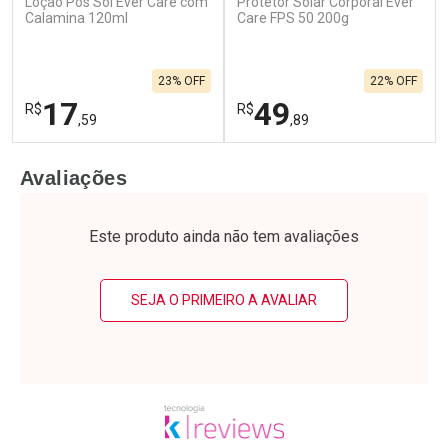
Loção Pós Sol Ever Care com
Protetor Solar Corporal Ever
Calamina 120ml
Care FPS 50 200g
23% OFF
22% OFF
17
49
R$
R$
,59
,89
FECHAR
F
FECHAR
F
Avaliações
Laboratório
Laboratório
Por Menos
Por Menos
Este produto ainda não tem avaliações
SEJA O PRIMEIRO A AVALIAR