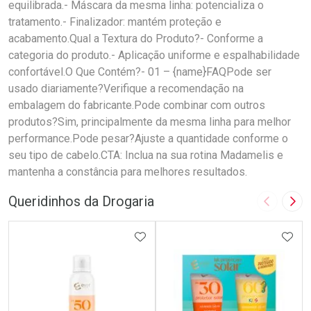
equilibrada.- Máscara da mesma linha: potencializa o
tratamento.- Finalizador: mantém proteção e
acabamento.Qual a Textura do Produto?- Conforme a
categoria do produto.- Aplicação uniforme e espalhabilidade
confortável.O Que Contém?- 01 – {name}FAQPode ser
usado diariamente?Verifique a recomendação na
embalagem do fabricante.Pode combinar com outros
produtos?Sim, principalmente da mesma linha para melhor
performance.Pode pesar?Ajuste a quantidade conforme o
seu tipo de cabelo.CTA: Inclua na sua rotina Madamelis e
mantenha a constância para melhores resultados.
Queridinhos da Drogaria
Imagem A
Pró
ADICIONAR AOS FAVORITOS
ADIC