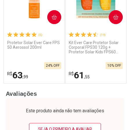
COMPRAR
COMPRAR
(6)
(19)
Protetor Solar Ever Care FPS
Kit Ever Care Protetor Solar
50 Aerossol 200ml
Corporal FPS30 120g +
Protetor Solar Kids FPS60
120g
24% OFF
10% OFF
63
61
R$
R$
,99
,55
FECHAR
F
FECHAR
F
Avaliações
Laboratório
Laboratório
Por Menos
Por Menos
Este produto ainda não tem avaliações
SEJA O PRIMEIRO A AVALIAR