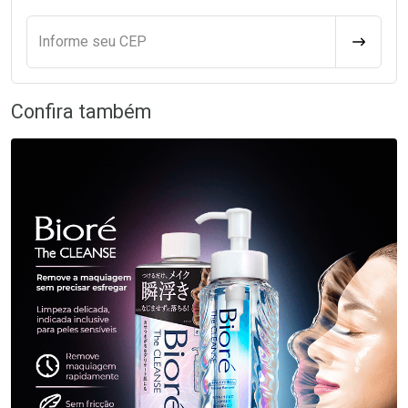
Informe seu CEP
CALCULA
Confira também