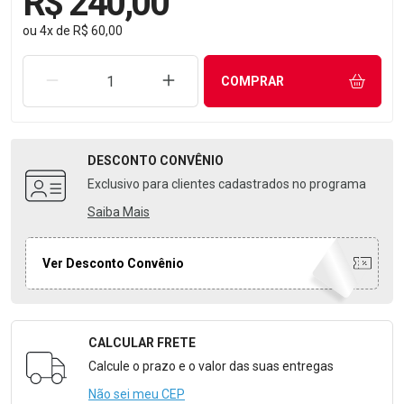
R$ 240,00
ou
4
x
de
R$ 60,00
REMOVER UMA UNIDADE
AUMENTAR UMA UNIDADE
COMPRAR
DESCONTO
CONVÊNIO
Exclusivo para clientes cadastrados no programa
Saiba Mais
Ver Desconto Convênio
CALCULAR FRETE
Formulário para Calcular o Frete
Calcule o prazo e o valor das suas entregas
Não sei meu CEP