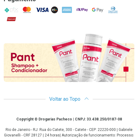
PIX
MasterCard
VISA
ELO
AMEX
NuPay
Google Pay
Diners Club
Hipercard
Promoção em Destaque
Voltar ao Topo
Copyright
Copyright © Drogarias Pacheco | CNPJ: 33.438.250/0187-08
Rio de Janeiro - RJ: Rua do Catete, 300 - Catete - CEP: 22220-000 | Gabriele
Giovanelli - CRF 28127 | 24 horas| Autorização de funcionamento: Processo: