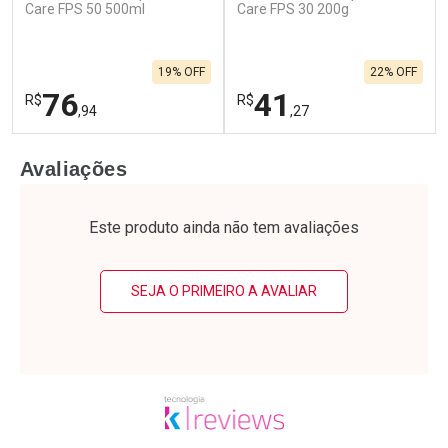
Care FPS 50 500ml
Care FPS 30 200g
19% OFF
22% OFF
76
41
R$
R$
,94
,27
FECHAR
F
FECHAR
F
Avaliações
Laboratório
Laboratório
Por Menos
Por Menos
Este produto ainda não tem avaliações
SEJA O PRIMEIRO A AVALIAR