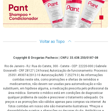
Voltar ao Topo
Copyright
Copyright © Drogarias Pacheco | CNPJ: 33.438.250/0187-08
Rio de Janeiro - RJ: Rua do Catete, 300 - Catete - CEP: 22220-000 | Gabriele
Giovanelli - CRF 28127 | 24 horas| Autorização de funcionamento: Processo:
25351.493074/2012-10 Autorização/MS: 7.25279.0 | As informações
contidas neste site, como promoções e ofertas de remédios e
medicamentos, não devem ser usadas para automedicação e não
substituem, em hipótese alguma, a medicação prescrita pelo profissional da
área médica. Somente o médico está em condições de diagnosticar
qualquer problema de saúde e prescrever o tratamento adequado. Os
preços e as promoções são válidos apenas para compras via internet. As
fotos contidas em nosso site são meramente ilustrativas. *Preços e
disponibilidade sujeitos a alterações no decorrer do dia. Antibióticos e