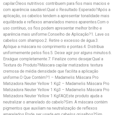
capilar.Óleos nutritivos: contribuem para fios mais macios e
com aparência saudável.Qual o Resultado Esperado?Após a
aplicação, os cabelos tendem a apresentar tonalidade mais
equilibrada e reflexos amarelados menos aparentes.Com o
uso contínuo, os fios podem apresentar melhor brilho e
aparência mais uniforme.Conselho de Aplicação?1. Lave os
cabelos com shampoo.2. Retire o excesso de água.3.
Aplique a máscara no comprimento e pontas.4. Distribua
uniformemente pelos fios.5. Deixe agir por alguns minutos.6.
Enxágue completamente.7. Finalize como desejar.Qual a
Textura do Produto?Máscara capilar matizadora: textura
cremosa de média densidade que facilita a aplicação
uniforme.O Que Contém?1 – Madamelis Máscara Pro
Matizadora Neuter Yellow 1 Kg2 – Madamelis Máscara Pro
Matizadora Neuter Yellow 1 Kg3 – Madamelis Máscara Pro
Matizadora Neuter Yellow 1 KgFAQEste produto ajuda a
neutralizar o amarelado do cabelo?Sim. A máscara contém
pigmentos que auxiliam na neutralização de reflexos
amarelados.Pode ser usada em cabelos grisalhos?Sim.