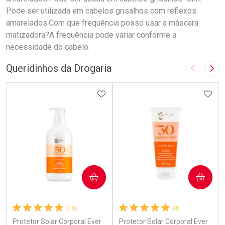
Pode ser utilizada em cabelos grisalhos com reflexos
amarelados.Com que frequência posso usar a máscara
matizadora?A frequência pode variar conforme a
necessidade do cabelo.
Queridinhos da Drogaria
Imagem A
Pró
ADICIONAR AOS FAVORITOS
ADIC
COMPRAR
COMPRAR
(16)
(3)
Protetor Solar Corporal Ever
Protetor Solar Corporal Ever