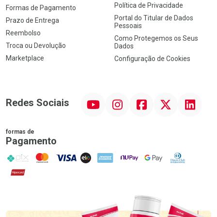
Política de Privacidade
Formas de Pagamento
Portal do Titular de Dados
Prazo de Entrega
Pessoais
Reembolso
Como Protegemos os Seus
Troca ou Devolução
Dados
Marketplace
Configuração de Cookies
YouTube
Instagram
Facebook
Twitter
Linkedin
Redes Sociais
formas de
Pagamento
PIX
MasterCard
VISA
ELO
AMEX
NuPay
Google Pay
Diners Club
Hipercard
Promoção em Destaque