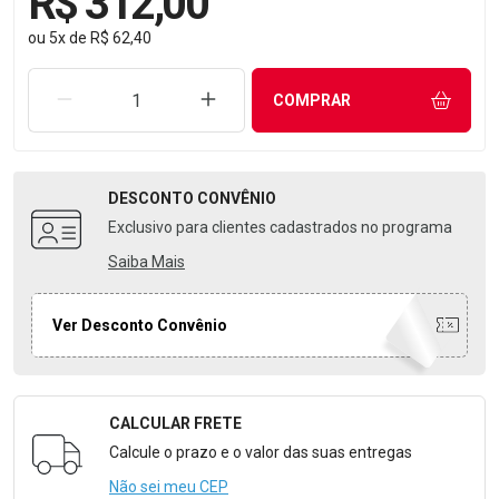
R$ 312,00
ou
5
x
de
R$ 62,40
REMOVER UMA UNIDADE
AUMENTAR UMA UNIDADE
COMPRAR
DESCONTO
CONVÊNIO
Exclusivo para clientes cadastrados no programa
Saiba Mais
Ver Desconto Convênio
CALCULAR FRETE
Formulário para Calcular o Frete
Calcule o prazo e o valor das suas entregas
Não sei meu CEP