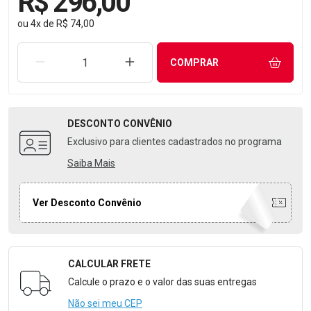
R$ 296,00
ou
4
x
de
R$ 74,00
REMOVER UMA UNIDADE
AUMENTAR UMA UNIDADE
COMPRAR
DESCONTO
CONVÊNIO
Exclusivo para clientes cadastrados no programa
Saiba Mais
Ver Desconto Convênio
CALCULAR FRETE
Formulário para Calcular o Frete
Calcule o prazo e o valor das suas entregas
Não sei meu CEP