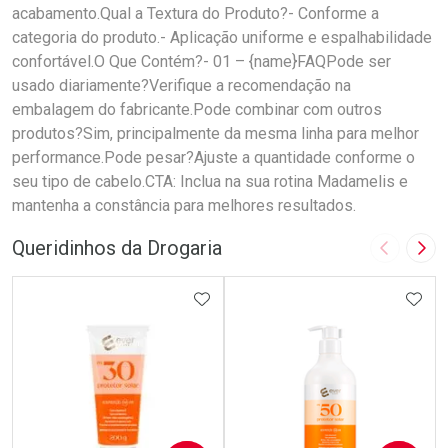
acabamento.Qual a Textura do Produto?- Conforme a
categoria do produto.- Aplicação uniforme e espalhabilidade
confortável.O Que Contém?- 01 – {name}FAQPode ser
usado diariamente?Verifique a recomendação na
embalagem do fabricante.Pode combinar com outros
produtos?Sim, principalmente da mesma linha para melhor
performance.Pode pesar?Ajuste a quantidade conforme o
seu tipo de cabelo.CTA: Inclua na sua rotina Madamelis e
mantenha a constância para melhores resultados.
Queridinhos da Drogaria
Imagem A
Pró
ADICIONAR AOS FAVORITOS
ADIC