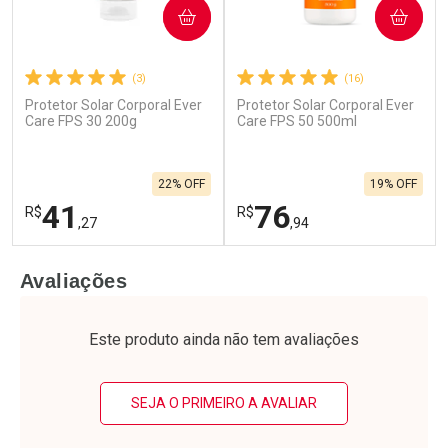
COMPRAR
COMPRAR
(3)
(16)
Protetor Solar Corporal Ever
Protetor Solar Corporal Ever
Care FPS 30 200g
Care FPS 50 500ml
22% OFF
19% OFF
41
76
R$
R$
,27
,94
FECHAR
F
FECHAR
F
Avaliações
Laboratório
Laboratório
Por Menos
Por Menos
Este produto ainda não tem avaliações
SEJA O PRIMEIRO A AVALIAR