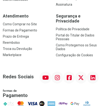
Assinatura
Atendimento
Segurança e
Privacidade
Como Comprar no Site
Política de Privacidade
Formas de Pagamento
Portal do Titular de Dados
Prazo de Entrega
Pessoais
Reembolso
Como Protegemos os Seus
Troca ou Devolução
Dados
Marketplace
Configuração de Cookies
YouTube
Instagram
Facebook
Twitter
Linkedin
Redes Sociais
formas de
Pagamento
PIX
MasterCard
VISA
ELO
AMEX
NuPay
Google Pay
Diners Club