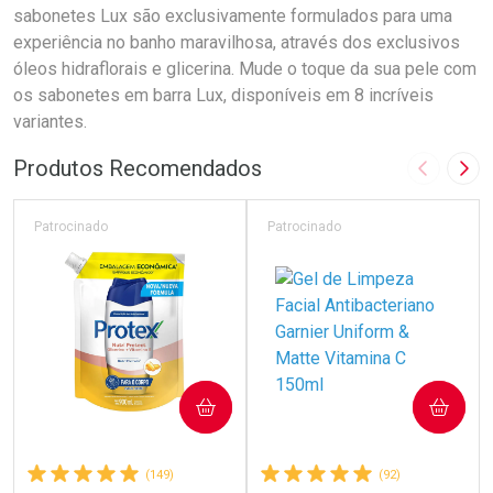
sabonetes Lux são exclusivamente formulados para uma
experiência no banho maravilhosa, através dos exclusivos
óleos hidraflorais e glicerina. Mude o toque da sua pele com
os sabonetes em barra Lux, disponíveis em 8 incríveis
variantes.
Produtos Recomendados
Imagem A
Pró
Patrocinado
Patrocinado
COMPRAR
COMPRAR
(149)
(92)