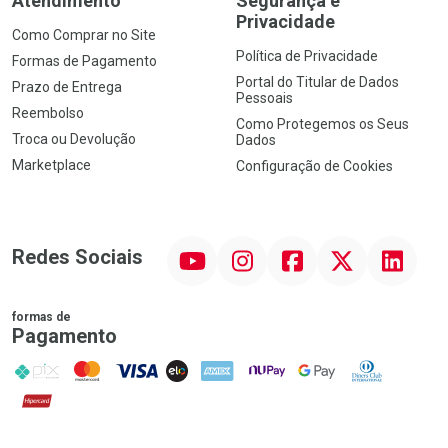
Atendimento
Segurança e
Privacidade
Como Comprar no Site
Política de Privacidade
Formas de Pagamento
Portal do Titular de Dados
Prazo de Entrega
Pessoais
Reembolso
Como Protegemos os Seus
Troca ou Devolução
Dados
Marketplace
Configuração de Cookies
YouTube
Instagram
Facebook
Twitter
Linkedin
Redes Sociais
formas de
Pagamento
PIX
MasterCard
VISA
ELO
AMEX
NuPay
Google Pay
Diners Club
Hipercard