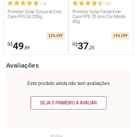
(13)
(21)
Protetor Solar Corporal Ever
Protetor Solar Facial Ever
Ativar Desconto
Ativar Desconto
Care FPS 50 200g
Care FPS 70 com Cor Médio
Comprar sem Desconto
40g
Comprar sem Desconto
Por R$ 23,99/cada
Por R$ 21,26/cada
Comprar sem Desconto
Comprar sem Desconto
22% OFF
19% OFF
Por R$ 23,99/cada
Por R$ 21,26/cada
49
37
R$
R$
,89
,25
FECHAR
F
FECHAR
F
Avaliações
Laboratório
Laboratório
Por Menos
Por Menos
Este produto ainda não tem avaliações
SEJA O PRIMEIRO A AVALIAR