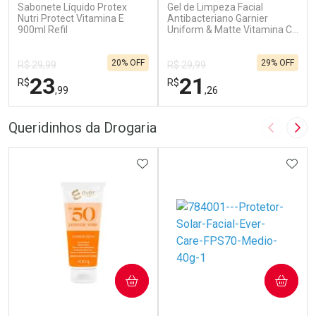
Sabonete Líquido Protex
Gel de Limpeza Facial
Nutri Protect Vitamina E
Antibacteriano Garnier
900ml Refil
Uniform & Matte Vitamina C
150ml
20% OFF
29% OFF
R$ 29,99
R$ 29,99
23
21
R$
R$
,99
,26
FECHAR
F
FECHAR
F
Queridinhos da Drogaria
Imagem A
Pró
Laboratório
Laboratório
Por Menos
ADICIONAR AOS FAVORITOS
Por Menos
ADIC
COMPRAR
COMPRAR