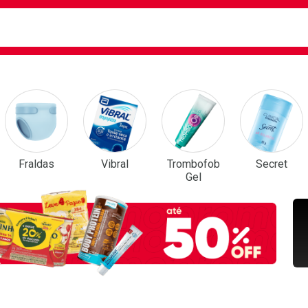
ca
isa?
em Destaque
Fraldas
Vibral
Trombofob
Secret
Gel