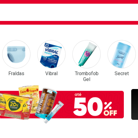
ca
isa?
em Destaque
Fraldas
Vibral
Trombofob
Secret
Gel