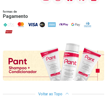
formas de
Pagamento
PIX
MasterCard
VISA
ELO
AMEX
NuPay
Google Pay
Diners Club
Hipercard
Promoção em Destaque
Voltar ao Topo