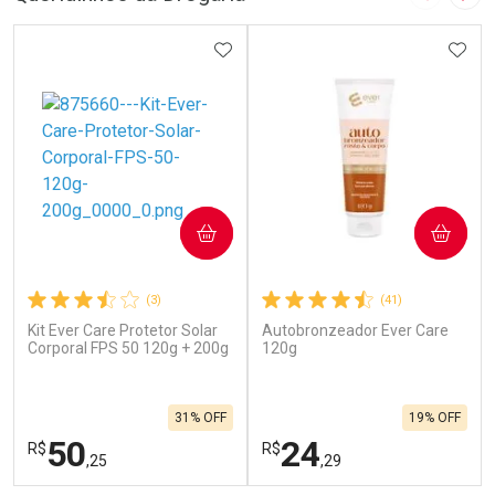
Imagem A
Pró
ADICIONAR AOS FAVORITOS
ADIC
COMPRAR
COMPRAR
(3)
(41)
Kit Ever Care Protetor Solar
Autobronzeador Ever Care
Corporal FPS 50 120g + 200g
120g
31% OFF
19% OFF
50
24
R$
R$
,25
,29