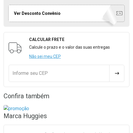
Ver Desconto Convênio
CALCULAR FRETE
Formulário para Calcular o Frete
Calcule o prazo e o valor das suas entregas
Não sei meu CEP
Informe seu CEP
CALCULA
Confira também
Marca
Huggies