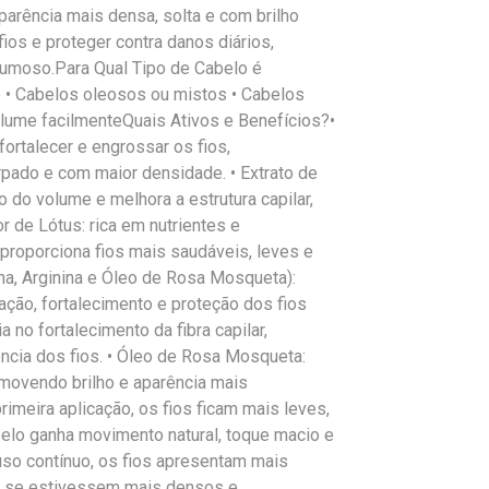
arência mais densa, solta e com brilho
 fios e proteger contra danos diários,
umoso.Para Qual Tipo de Cabelo é
 • Cabelos oleosos ou mistos • Cabelos
ume facilmenteQuais Ativos e Benefícios?•
fortalecer e engrossar os fios,
pado e com maior densidade. • Extrato de
to do volume e melhora a estrutura capilar,
or de Lótus: rica em nutrientes e
e proporciona fios mais saudáveis, leves e
ina, Arginina e Óleo de Rosa Mosqueta):
ação, fortalecimento e proteção dos fios
ia no fortalecimento da fibra capilar,
ência dos fios. • Óleo de Rosa Mosqueta:
romovendo brilho e aparência mais
meira aplicação, os fios ficam mais leves,
belo ganha movimento natural, toque macio e
so contínuo, os fios apresentam mais
mo se estivessem mais densos e