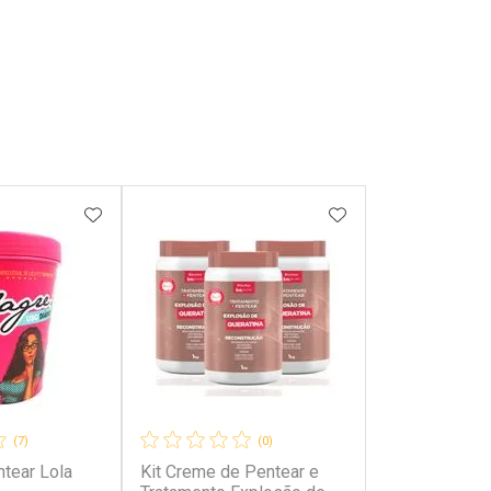
FAVORITOS
ADICIONAR AOS FAVORITOS
ADICIONAR AOS 
(7)
(0)
tear Lola
Kit Creme de Pentear e