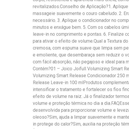
revitalizados.Conselho de Aplicação?1. Apliq
massageie suavemente o couro cabeludo. 2. En
necessário. 3. Aplique o condicionador no compr
minutos e enxágue bem. 5. Com os cabelos úmi
leave-in no comprimento e pontas. 6. Finalize 
para ativar o efeito de volume.Qual a Textura 
cremosa, com espuma suave que limpa sem pesa
e emoliente, que desembaraça sem reduzir o volu
com fácil absorção, não pegajoso e ideal para 
Contém?01 – Joico Joifull Volumizing Smart Re
Volumizing Smart Release Condicionador 250 ml
Release Leave-in 100 mlProdutos complementare
intensificar o tratamento e fortalecer os fios fi
efeito de volume na raiz. Já o finalizador termo
volume e proteção térmica no dia a dia.FAQEsse
desenvolvida para proporcionar volume e leveza
oleoso?Sim, ajuda a limpar suavemente e mante
in protege do calor?Sim, auxilia na proteção té