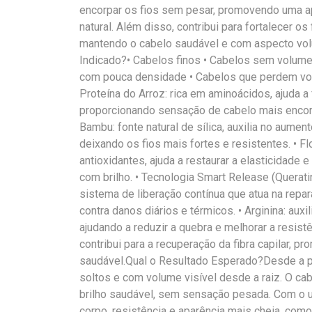
encorpar os fios sem pesar, promovendo uma ap
natural. Além disso, contribui para fortalecer os
mantendo o cabelo saudável e com aspecto vol
Indicado?• Cabelos finos • Cabelos sem volume
com pouca densidade • Cabelos que perdem vol
Proteína do Arroz: rica em aminoácidos, ajuda a 
proporcionando sensação de cabelo mais encor
Bambu: fonte natural de sílica, auxilia no aumen
deixando os fios mais fortes e resistentes. • Fl
antioxidantes, ajuda a restaurar a elasticidade 
com brilho. • Tecnologia Smart Release (Querat
sistema de liberação contínua que atua na repar
contra danos diários e térmicos. • Arginina: auxil
ajudando a reduzir a quebra e melhorar a resist
contribui para a recuperação da fibra capilar, p
saudável.Qual o Resultado Esperado?Desde a pri
soltos e com volume visível desde a raiz. O ca
brilho saudável, sem sensação pesada. Com o u
corpo, resistência e aparência mais cheia, co