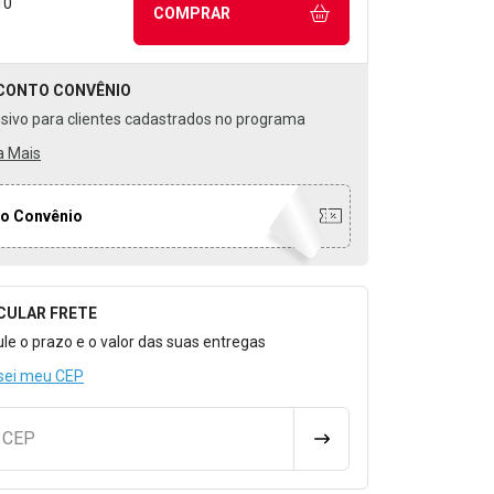
10
COMPRAR
CONTO
CONVÊNIO
usivo para clientes cadastrados no programa
a Mais
o Convênio
CULAR FRETE
o para Calcular o Frete
ule o prazo e o valor das suas entregas
sei meu CEP
u CEP
CALCULAR FRETE