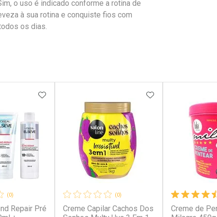
im, o uso é indicado conforme a rotina de
eveza à sua rotina e conquiste fios com
todos os dias.
FAVORITOS
ADICIONAR AOS FAVORITOS
ADICIONAR AOS 
(0)
(0)
ond Repair Pré
Creme Capilar Cachos Dos
Creme de Pen