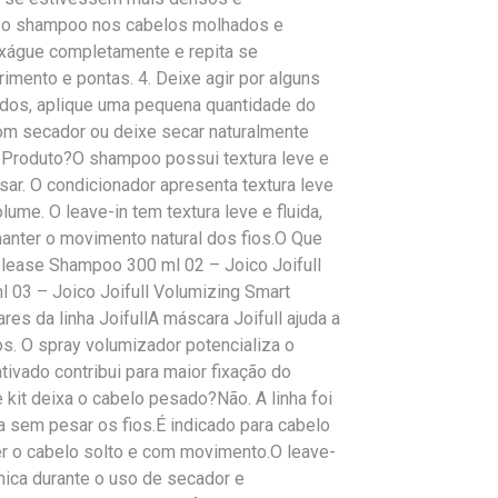
ue o shampoo nos cabelos molhados e
xágue completamente e repita se
imento e pontas. 4. Deixe agir por alguns
dos, aplique uma pequena quantidade do
com secador ou deixe secar naturalmente
do Produto?O shampoo possui textura leve e
r. O condicionador apresenta textura leve
me. O leave-in tem textura leve e fluida,
manter o movimento natural dos fios.O Que
lease Shampoo 300 ml 02 – Joico Joifull
 03 – Joico Joifull Volumizing Smart
s da linha JoifullA máscara Joifull ajuda a
nos. O spray volumizador potencializa o
ativado contribui para maior fixação do
 kit deixa o cabelo pesado?Não. A linha foi
 sem pesar os fios.É indicado para cabelo
r o cabelo solto e com movimento.O leave-
rmica durante o uso de secador e