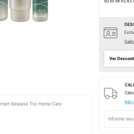
ou
6
x
de
R$ 83,
DES
Excl
Saib
Ver Descont
CAL
Formulári
Calc
Não 
 Smart Release Trio Home Care
Informe se