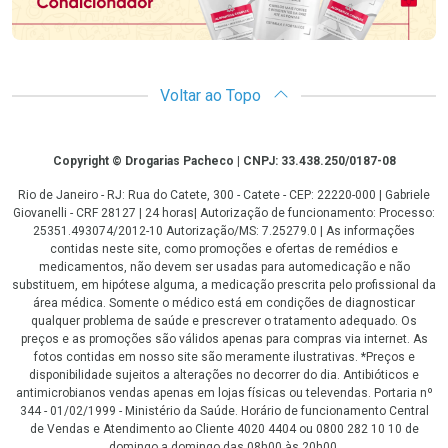
Voltar ao Topo
Copyright
Copyright © Drogarias Pacheco | CNPJ: 33.438.250/0187-08
Rio de Janeiro - RJ: Rua do Catete, 300 - Catete - CEP: 22220-000 | Gabriele
Giovanelli - CRF 28127 | 24 horas| Autorização de funcionamento: Processo:
25351.493074/2012-10 Autorização/MS: 7.25279.0 | As informações
contidas neste site, como promoções e ofertas de remédios e
medicamentos, não devem ser usadas para automedicação e não
substituem, em hipótese alguma, a medicação prescrita pelo profissional da
área médica. Somente o médico está em condições de diagnosticar
qualquer problema de saúde e prescrever o tratamento adequado. Os
preços e as promoções são válidos apenas para compras via internet. As
fotos contidas em nosso site são meramente ilustrativas. *Preços e
disponibilidade sujeitos a alterações no decorrer do dia. Antibióticos e
antimicrobianos vendas apenas em lojas físicas ou televendas. Portaria nº
344 - 01/02/1999 - Ministério da Saúde. Horário de funcionamento Central
de Vendas e Atendimento ao Cliente 4020 4404 ou 0800 282 10 10 de
domingo a domingo das 08h00 às 20h00.