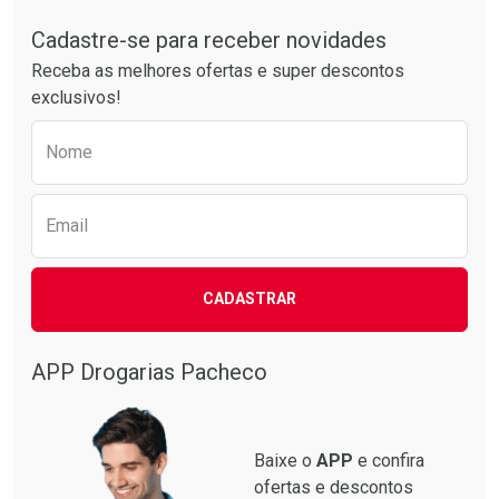
Tudo sobre a Drogarias Pacheco
Comprar sem Desconto
Comprar sem Desconto
Por R$ 24,29/cada
Por R$ 30,61/cada
Cadastre-se para receber novidades
Receba as melhores ofertas e super descontos
exclusivos!
Preencha o formulário abaixo para receber 
Nome
Email
CADASTRAR
APP Drogarias Pacheco
Baixe o
APP
e confira
ofertas e descontos