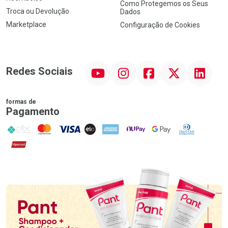
Como Protegemos os Seus
Troca ou Devolução
Dados
Marketplace
Configuração de Cookies
YouTube
Instagram
Facebook
Twitter
Linkedin
Redes Sociais
formas de
Pagamento
PIX
MasterCard
VISA
ELO
AMEX
NuPay
Google Pay
Diners Club
Hipercard
Promoção em Destaque