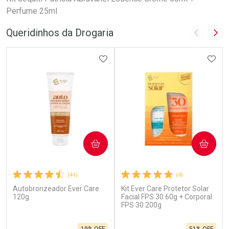
Perfume 25ml
Queridinhos da Drogaria
Imagem A
Pró
ADICIONAR AOS FAVORITOS
ADIC
COMPRAR
COMPRAR
(41)
(9)
Autobronzeador Ever Care
Kit Ever Care Protetor Solar
120g
Facial FPS 30 60g + Corporal
FPS 30 200g