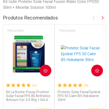
Kit Isdin Protetor Solar Facial Fusion Water Color FPS50
50ml + Micellar Solution 100ml
Produtos Recomendados
Imagem A
Pró
Patrocinado
Patrocinado
COMPRAR
COMPRAR
(51)
(30)
Kit La Roche-Posay Protetor
Protetor Solar Facial Epidrat
Solar Facial FPS 80 Anthelios
FPS 50 Calm B5 Hidratante
Arlicium Cor 2.0 40g + Gel de
50ml
limpeza Effaclar
Concentrado 50g