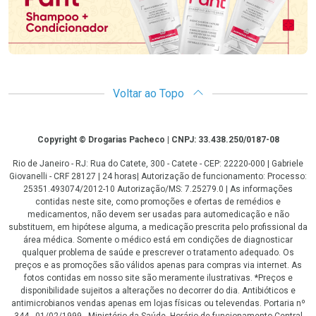
Voltar ao Topo
Copyright
Copyright © Drogarias Pacheco | CNPJ: 33.438.250/0187-08
Rio de Janeiro - RJ: Rua do Catete, 300 - Catete - CEP: 22220-000 | Gabriele
Giovanelli - CRF 28127 | 24 horas| Autorização de funcionamento: Processo:
25351.493074/2012-10 Autorização/MS: 7.25279.0 | As informações
contidas neste site, como promoções e ofertas de remédios e
medicamentos, não devem ser usadas para automedicação e não
substituem, em hipótese alguma, a medicação prescrita pelo profissional da
área médica. Somente o médico está em condições de diagnosticar
qualquer problema de saúde e prescrever o tratamento adequado. Os
preços e as promoções são válidos apenas para compras via internet. As
fotos contidas em nosso site são meramente ilustrativas. *Preços e
disponibilidade sujeitos a alterações no decorrer do dia. Antibióticos e
antimicrobianos vendas apenas em lojas físicas ou televendas. Portaria nº
344 - 01/02/1999 - Ministério da Saúde. Horário de funcionamento Central