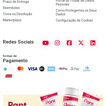
Portal do Titular de Dados
Prazo de Entrega
Pessoais
Reembolso
Como Protegemos os Seus
Troca ou Devolução
Dados
Marketplace
Configuração de Cookies
YouTube
Instagram
Facebook
Twitter
Linkedin
Redes Sociais
formas de
Pagamento
PIX
MasterCard
VISA
ELO
AMEX
NuPay
Google Pay
Diners Club
Hipercard
Promoção em Destaque