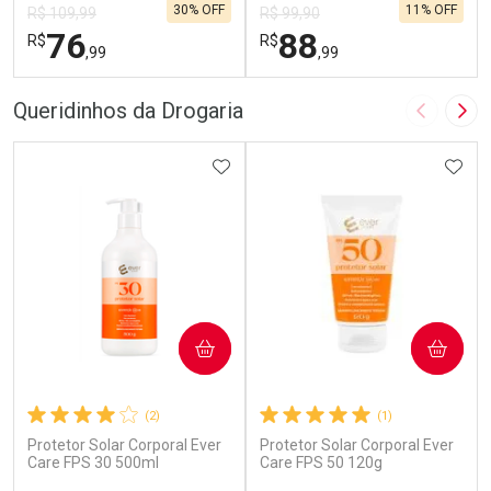
30% OFF
11% OFF
R$ 109,99
R$ 99,90
76
88
R$
R$
,99
,99
FECHAR
F
FECHAR
F
Queridinhos da Drogaria
Imagem A
Pró
Dermaclub
Laboratório
Por Menos
ADICIONAR AOS FAVORITOS
Por Menos
ADIC
COMPRAR
COMPRAR
(2)
(1)
Ativar Desconto
Protetor Solar Corporal Ever
Protetor Solar Corporal Ever
Ativar Desconto
Care FPS 30 500ml
Care FPS 50 120g
Comprar sem Desconto
Comprar sem Desconto