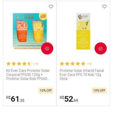
ADICIONAR AOS FAVORITOS
ADIC
COMPRAR
COMPRAR
(19)
(10)
Kit Ever Care Protetor Solar
Protetor Solar Infantil Facial
Corporal FPS30 120g +
Ever Care FPS 70 Kids 12g
Protetor Solar Kids FPS60
Stick
120g
10% OFF
19% OFF
61
52
R$
R$
,55
,64
FECHAR
F
FECHAR
F