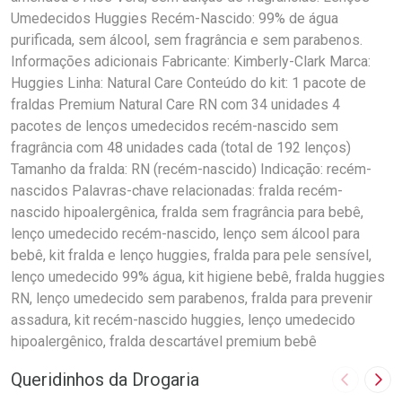
Umedecidos Huggies Recém-Nascido: 99% de água
purificada, sem álcool, sem fragrância e sem parabenos.
Informações adicionais Fabricante: Kimberly-Clark Marca:
Huggies Linha: Natural Care Conteúdo do kit: 1 pacote de
fraldas Premium Natural Care RN com 34 unidades 4
pacotes de lenços umedecidos recém-nascido sem
fragrância com 48 unidades cada (total de 192 lenços)
Tamanho da fralda: RN (recém-nascido) Indicação: recém-
nascidos Palavras-chave relacionadas: fralda recém-
nascido hipoalergênica, fralda sem fragrância para bebê,
lenço umedecido recém-nascido, lenço sem álcool para
bebê, kit fralda e lenço huggies, fralda para pele sensível,
lenço umedecido 99% água, kit higiene bebê, fralda huggies
RN, lenço umedecido sem parabenos, fralda para prevenir
assadura, kit recém-nascido huggies, lenço umedecido
hipoalergênico, fralda descartável premium bebê
Queridinhos da Drogaria
Imagem A
Pró