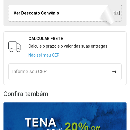
Ver Desconto Convênio
CALCULAR FRETE
Formulário para Calcular o Frete
Calcule o prazo e o valor das suas entregas
Não sei meu CEP
Informe seu CEP
CALCULA
Confira também