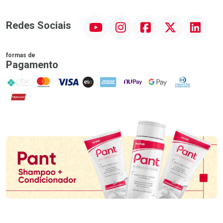
YouTube
Instagram
Facebook
Twitter
Linkedin
Redes Sociais
formas de
Pagamento
PIX
MasterCard
VISA
ELO
AMEX
NuPay
Google Pay
Diners Club
Hipercard
Promoção em Destaque