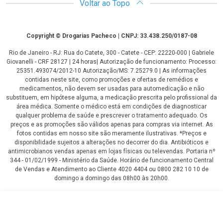
Voltar ao Topo
Copyright
Copyright © Drogarias Pacheco | CNPJ: 33.438.250/0187-08
Rio de Janeiro - RJ: Rua do Catete, 300 - Catete - CEP: 22220-000 | Gabriele
Giovanelli - CRF 28127 | 24 horas| Autorização de funcionamento: Processo:
25351.493074/2012-10 Autorização/MS: 7.25279.0 | As informações
contidas neste site, como promoções e ofertas de remédios e
medicamentos, não devem ser usadas para automedicação e não
substituem, em hipótese alguma, a medicação prescrita pelo profissional da
área médica. Somente o médico está em condições de diagnosticar
qualquer problema de saúde e prescrever o tratamento adequado. Os
preços e as promoções são válidos apenas para compras via internet. As
fotos contidas em nosso site são meramente ilustrativas. *Preços e
disponibilidade sujeitos a alterações no decorrer do dia. Antibióticos e
antimicrobianos vendas apenas em lojas físicas ou televendas. Portaria nº
344 - 01/02/1999 - Ministério da Saúde. Horário de funcionamento Central
de Vendas e Atendimento ao Cliente 4020 4404 ou 0800 282 10 10 de
domingo a domingo das 08h00 às 20h00.
LGPD Aceite os Cookies
R$ 87,98
COMPRAR