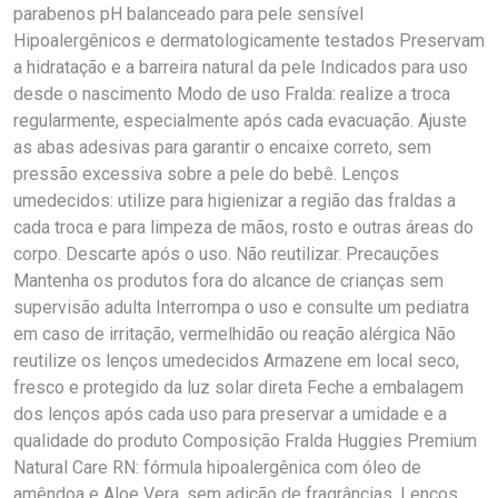
parabenos pH balanceado para pele sensível
Hipoalergênicos e dermatologicamente testados Preservam
a hidratação e a barreira natural da pele Indicados para uso
desde o nascimento Modo de uso Fralda: realize a troca
regularmente, especialmente após cada evacuação. Ajuste
as abas adesivas para garantir o encaixe correto, sem
pressão excessiva sobre a pele do bebê. Lenços
umedecidos: utilize para higienizar a região das fraldas a
cada troca e para limpeza de mãos, rosto e outras áreas do
corpo. Descarte após o uso. Não reutilizar. Precauções
Mantenha os produtos fora do alcance de crianças sem
supervisão adulta Interrompa o uso e consulte um pediatra
em caso de irritação, vermelhidão ou reação alérgica Não
reutilize os lenços umedecidos Armazene em local seco,
fresco e protegido da luz solar direta Feche a embalagem
dos lenços após cada uso para preservar a umidade e a
qualidade do produto Composição Fralda Huggies Premium
Natural Care RN: fórmula hipoalergênica com óleo de
amêndoa e Aloe Vera, sem adição de fragrâncias. Lenços