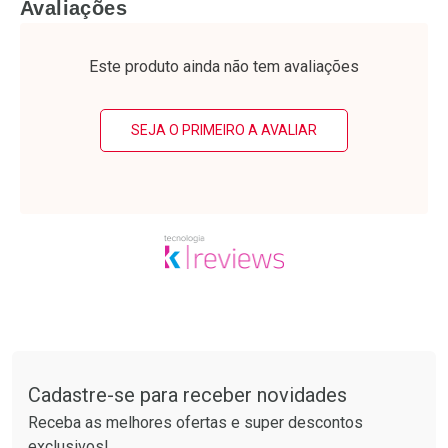
Avaliações
Laboratório
Laboratório
Por Menos
Por Menos
Este produto ainda não tem avaliações
SEJA O PRIMEIRO A AVALIAR
Ativar Desconto
Ativar Desconto
Comprar sem Desconto
Comprar sem Desconto
Tudo sobre a Drogarias Pacheco
Por R$ 61,55/cada
Por R$ 52,64/cada
Comprar sem Desconto
Comprar sem Desconto
Por R$ 61,55/cada
Por R$ 52,64/cada
Cadastre-se para receber novidades
Receba as melhores ofertas e super descontos
exclusivos!