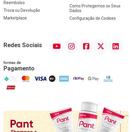
Reembolso
Como Protegemos os Seus
Troca ou Devolução
Dados
Marketplace
Configuração de Cookies
YouTube
Instagram
Facebook
Twitter
Linkedin
Redes Sociais
formas de
Pagamento
PIX
MasterCard
VISA
ELO
AMEX
NuPay
Google Pay
Diners Club
Hipercard
Promoção em Destaque