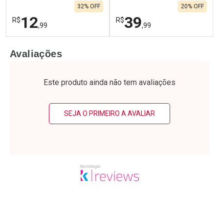
32% OFF
20% OFF
Por R$ 116,99/cada
Por R$ 99,90/cada
12
39
R$
R$
,99
,99
FECHAR
F
FECHAR
F
Avaliações
Laboratório
Laboratório
Por Menos
Por Menos
Este produto ainda não tem avaliações
SEJA O PRIMEIRO A AVALIAR
Ativar Desconto
Ativar Desconto
Comprar sem Desconto
Comprar sem Desconto