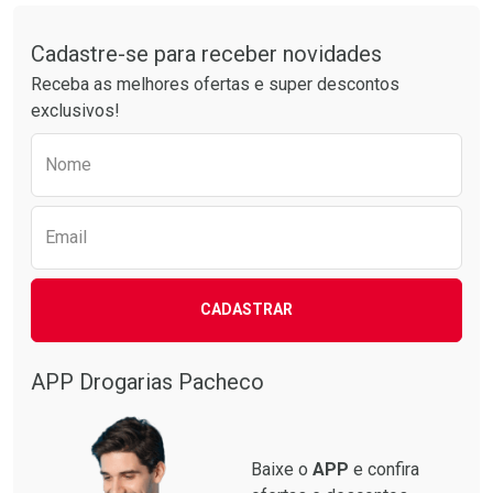
Tudo sobre a Drogarias Pacheco
Por R$ 12,99/cada
Por R$ 39,99/cada
Comprar sem Desconto
Comprar sem Desconto
Por R$ 12,99/cada
Por R$ 39,99/cada
Cadastre-se para receber novidades
Receba as melhores ofertas e super descontos
exclusivos!
Preencha o formulário abaixo para receber 
Nome
Email
CADASTRAR
APP Drogarias Pacheco
Baixe o
APP
e confira