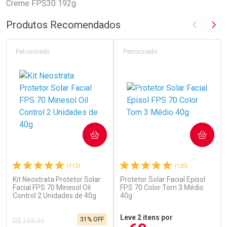
Creme FPS30 192g
Produtos Recomendados
Imagem A
Pró
Patrocinado
Patrocinado
COMPRAR
COMPRAR
(112)
(120)
Kit Neostrata Protetor Solar
Protetor Solar Facial Episol
Facial FPS 70 Minesol Oil
FPS 70 Color Tom 3 Médio
Control 2 Unidades de 40g
40g
Leve 2 itens por
31% OFF
R$ 169,99