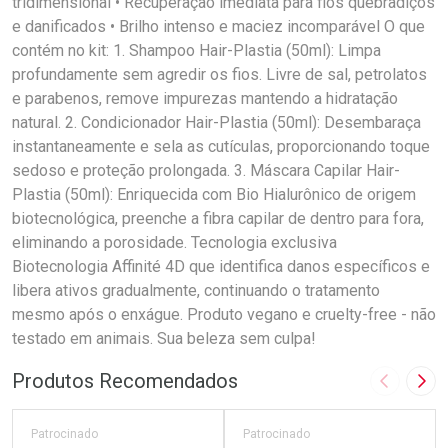
tridimensional • Recuperação imediata para fios quebradiços
e danificados • Brilho intenso e maciez incomparável O que
contém no kit: 1. Shampoo Hair-Plastia (50ml): Limpa
profundamente sem agredir os fios. Livre de sal, petrolatos
e parabenos, remove impurezas mantendo a hidratação
natural. 2. Condicionador Hair-Plastia (50ml): Desembaraça
instantaneamente e sela as cutículas, proporcionando toque
sedoso e proteção prolongada. 3. Máscara Capilar Hair-
Plastia (50ml): Enriquecida com Bio Hialurônico de origem
biotecnológica, preenche a fibra capilar de dentro para fora,
eliminando a porosidade. Tecnologia exclusiva
Biotecnologia Affinité 4D que identifica danos específicos e
libera ativos gradualmente, continuando o tratamento
mesmo após o enxágue. Produto vegano e cruelty-free - não
testado em animais. Sua beleza sem culpa!
Produtos Recomendados
Imagem A
Pró
Patrocinado
Patrocinado