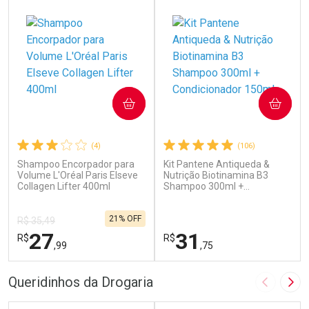
COMPRAR
COMPRAR
(4)
(106)
Shampoo Encorpador para
Kit Pantene Antiqueda &
Volume L'Oréal Paris Elseve
Nutrição Biotinamina B3
Collagen Lifter 400ml
Shampoo 300ml +
Condicionador 150ml
21% OFF
R$ 35,49
27
31
R$
R$
,99
,75
FECHAR
F
FECHAR
F
Queridinhos da Drogaria
Imagem A
Pró