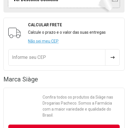
CALCULAR FRETE
Formulário para Calcular o Frete
Calcule o prazo e o valor das suas entregas
Não sei meu CEP
Informe seu CEP
CALCULA
Marca
Siàge
Confira todos os produtos da
Siàge
nas
Drogarias Pacheco. Somos a Farmácia
com a maior variedade e qualidade do
Brasil.