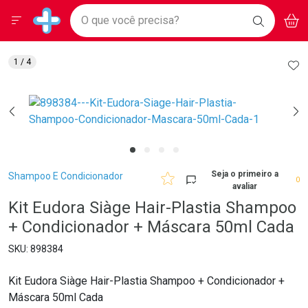
Drogarias Pacheco
Menu
Aces
Ir direto para a home
O que você precisa?
BAIXE
V
i
Baixe nosso APP e aproveite Ofertas Exclusivas!
BUSCAR
O APP
Navegue pela página
Ir direto para o conteúdo
Faça a sua busca
Ir direto para a busca
Ir direto para a conta
AD
1
/ 4
Ir direto para a ajuda
Ir direto para a notificações
Ir direto para o carrinho
Ir direto para o menu
Breadcrumb
Seja o primeiro a
Shampoo E Condicionador
0
avaliar
Kit Eudora Siàge Hair-Plastia Shampoo
+ Condicionador + Máscara 50ml Cada
898384
Kit Eudora Siàge Hair-Plastia Shampoo + Condicionador +
Máscara 50ml Cada