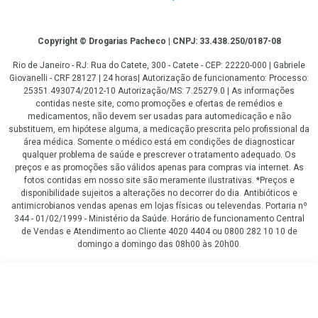
Copyright
Copyright © Drogarias Pacheco | CNPJ: 33.438.250/0187-08
Rio de Janeiro - RJ: Rua do Catete, 300 - Catete - CEP: 22220-000 | Gabriele
Giovanelli - CRF 28127 | 24 horas| Autorização de funcionamento: Processo:
25351.493074/2012-10 Autorização/MS: 7.25279.0 | As informações
contidas neste site, como promoções e ofertas de remédios e
medicamentos, não devem ser usadas para automedicação e não
substituem, em hipótese alguma, a medicação prescrita pelo profissional da
área médica. Somente o médico está em condições de diagnosticar
qualquer problema de saúde e prescrever o tratamento adequado. Os
preços e as promoções são válidos apenas para compras via internet. As
fotos contidas em nosso site são meramente ilustrativas. *Preços e
disponibilidade sujeitos a alterações no decorrer do dia. Antibióticos e
antimicrobianos vendas apenas em lojas físicas ou televendas. Portaria nº
344 - 01/02/1999 - Ministério da Saúde. Horário de funcionamento Central
de Vendas e Atendimento ao Cliente 4020 4404 ou 0800 282 10 10 de
domingo a domingo das 08h00 às 20h00.
LGPD Aceite os Cookies
R$ 78,99
COMPRAR
R$ 35,00