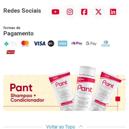
YouTube
Instagram
Facebook
Twitter
Linkedin
Redes Sociais
formas de
Pagamento
PIX
MasterCard
VISA
ELO
AMEX
NuPay
Google Pay
Diners Club
Hipercard
Promoção em Destaque
Voltar ao Topo