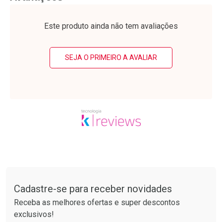
Laboratório
Laboratório
Por Menos
Por Menos
Este produto ainda não tem avaliações
SEJA O PRIMEIRO A AVALIAR
Ativar Desconto
Ativar Desconto
Comprar sem Desconto
Comprar sem Desconto
Tudo sobre a Drogarias Pacheco
Por R$ 17,59/cada
Por R$ 55,99/cada
Comprar sem Desconto
Comprar sem Desconto
Por R$ 17,59/cada
Por R$ 55,99/cada
Cadastre-se para receber novidades
Receba as melhores ofertas e super descontos
exclusivos!