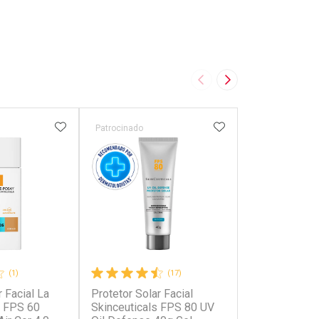
Imagem Anterior
Próxima Imagem
FAVORITOS
ADICIONAR AOS FAVORITOS
ADICIONAR AOS 
Patrocinado
Patrocinado
(1)
(17)
r Facial La
Protetor Solar Facial
Protetor Solar
 FPS 60
Skinceuticals FPS 80 UV
Roche-Posay