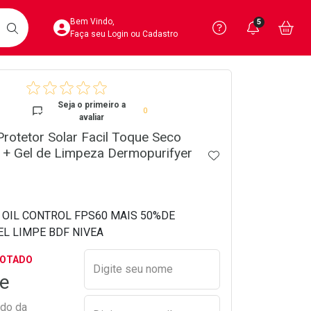
Acesse sua Conta
Precisa de 
Notific
Aces
Bem Vindo,
5
Você po
notifica
Vo
it
BUSCAR
Ver Recursos 
Faça seu Login ou Cadastro
crumb
Atendimento ao 
Seja o primeiro a
0
avaliar
Central de Ajud
 Protetor Solar Facil Toque Seco
 + Gel de Limpeza Dermopurifyer
Televendas
ADICIONAR AOS 
4020-4404
 OIL CONTROL FPS60 MAIS 50%DE
L LIMPE BDF NIVEA
Preencher nome e email para s
GOTADO
Digite seu nome
e
ado da