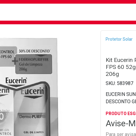
busca
isa?
Bread
Protetor Solar
Kit Eucerin
FPS 60 52g
206g
583987
EUCERIN SUN
DESCONTO GE
PRODUTO ES
Avise-M
Para ser avis