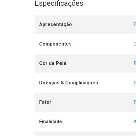
Especificações
Apresentação
Componentes
C
Cor de Pele
P
Doenças & Complicações
P
Fator
F
Finalidade
A