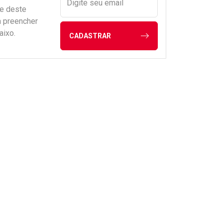
Digite seu email
de deste
a preencher
aixo.
CADASTRAR