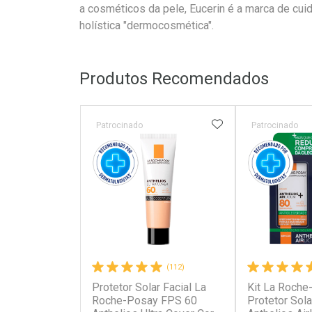
a cosméticos da pele, Eucerin é a marca de cu
holística "dermocosmética".
Produtos Recomendados
ADICIONAR AOS 
Patrocinado
Patrocinado
(112)
Protetor Solar Facial La
Kit La Roche
Roche-Posay FPS 60
Protetor Sol