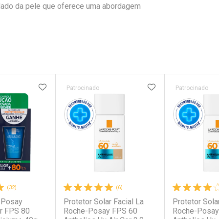
idado da pele que oferece uma abordagem
FAVORITOS
ADICIONAR AOS FAVORITOS
ADICIONAR AOS 
Patrocinado
Patrocinado
(32)
(6)
-Posay
Protetor Solar Facial La
Protetor Sola
ar FPS 80
Roche-Posay FPS 60
Roche-Posay