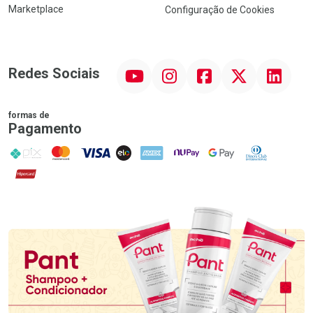
Marketplace
Configuração de Cookies
YouTube
Instagram
Facebook
Twitter
Linkedin
Redes Sociais
formas de
Pagamento
PIX
MasterCard
VISA
ELO
AMEX
NuPay
Google Pay
Diners Club
Hipercard
Promoção em Destaque