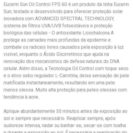
Eucerin Sun Oil Control FPS 60 é um produto da linha Eucerin
Sun, testado e desenvolvido para oferecer proteção solar
inovadora com ADVANCED SPECTRAL TECHNOLOGY,
sistema de filtros UVA/UVB fotoestáveis e proteção
biológica das células - O antioxidante Licochalcona A
protege as camadas mais profundas da epiderme e
combate os radicais livres causados pela exposição à luz
visível, enquanto o Ácido Glicirretínico que ajuda na
renovação dos mecanismos de defesa naturais do DNA
celular. Além disso, a Tecnologia Oil Control com toque seco
e o ativo sebo regulador L-Carnitina, deixa sensação de pele
matificada instantaneamente, resultando em uma pele
menos oleosa. Muito alta proteção para peles oleosas com
tendência à acne.
Aplique abundantemente 30 minutos antes da exposição ao
sol e sempre que necessário. Reaplicar sempre, após
sudorese intensa, nadar ou banhar-se, secar-se com toalha
e durante a exposição ao sol. É necessária a reaplicação do