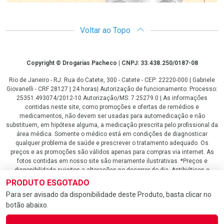
Voltar ao Topo
Copyright
Copyright © Drogarias Pacheco | CNPJ: 33.438.250/0187-08
Rio de Janeiro - RJ: Rua do Catete, 300 - Catete - CEP: 22220-000 | Gabriele
Giovanelli - CRF 28127 | 24 horas| Autorização de funcionamento: Processo:
25351.493074/2012-10 Autorização/MS: 7.25279.0 | As informações
contidas neste site, como promoções e ofertas de remédios e
medicamentos, não devem ser usadas para automedicação e não
substituem, em hipótese alguma, a medicação prescrita pelo profissional da
área médica. Somente o médico está em condições de diagnosticar
qualquer problema de saúde e prescrever o tratamento adequado. Os
preços e as promoções são válidos apenas para compras via internet. As
fotos contidas em nosso site são meramente ilustrativas. *Preços e
disponibilidade sujeitos a alterações no decorrer do dia. Antibióticos e
antimicrobianos vendas apenas em lojas físicas ou televendas. Portaria nº
PRODUTO ESGOTADO
344 - 01/02/1999 - Ministério da Saúde. Horário de funcionamento Central
Para ser avisado da disponibilidade deste Produto, basta clicar no
de Vendas e Atendimento ao Cliente 4020 4404 ou 0800 282 10 10 de
botão abaixo.
domingo a domingo das 08h00 às 20h00.