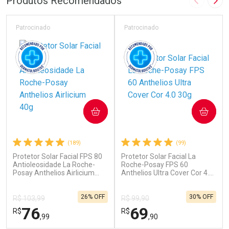
Produtos Recomendados
Imagem A
Pró
Patrocinado
Patrocinado
COMPRAR
COMPRAR
(189)
(99)
Protetor Solar Facial FPS 80
Protetor Solar Facial La
Antioleosidade La Roche-
Roche-Posay FPS 60
Posay Anthelios Airlicium
Anthelios Ultra Cover Cor 4.0
40g
30g
26% OFF
30% OFF
R$ 103,99
R$ 99,90
76
69
R$
R$
,99
,90