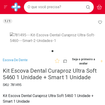
Drogarias Pacheco
Menu
Aces
Ir direto para a home
O que você precisa?
BAIXE
V
i
Baixe nosso APP e aproveite Ofertas Exclusivas!
BUSCAR
O APP
Navegue pela página
Ir direto para o conteúdo
Faça a sua busca
Ir direto para a busca
Ir direto para a conta
AD
1
/ 1
Ir direto para a ajuda
Ir direto para a notificações
Ir direto para o carrinho
Ir direto para o menu
Breadcrumb
Seja o primeiro a
Escova De Dente
0
avaliar
Kit Escova Dental Curaproz Ultra Soft
5460 1 Unidade + Smart 1 Unidade
781495
Kit Escova Dental Curaproz Ultra Soft 5460 1 Unidade +
Smart 1 Unidade