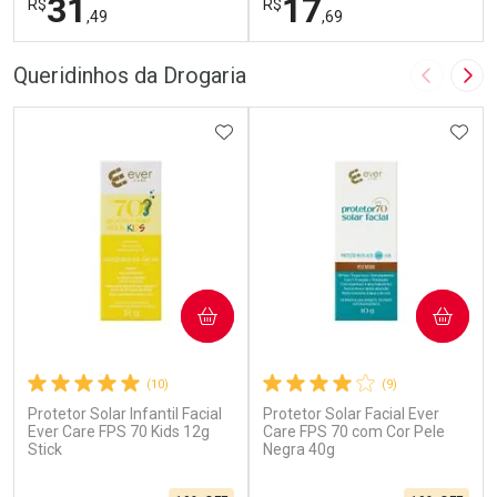
31
17
R$
R$
,49
,69
FECHAR
F
FECHAR
F
Queridinhos da Drogaria
Imagem A
Pró
Laboratório
Laboratório
Por Menos
ADICIONAR AOS FAVORITOS
Por Menos
ADIC
COMPRAR
COMPRAR
(10)
(9)
Protetor Solar Infantil Facial
Protetor Solar Facial Ever
Ativar Desconto
Ativar Desconto
Ever Care FPS 70 Kids 12g
Care FPS 70 com Cor Pele
Stick
Comprar sem Desconto
Negra 40g
Comprar sem Desconto
Por R$ 31,49/cada
Por R$ 17,69/cada
Comprar sem Desconto
Comprar sem Desconto