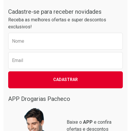
Tudo sobre a Drogarias Pacheco
Por R$ 52,64/cada
Por R$ 37,25/cada
Comprar sem Desconto
Comprar sem Desconto
Por R$ 52,64/cada
Por R$ 37,25/cada
Cadastre-se para receber novidades
Receba as melhores ofertas e super descontos
exclusivos!
Preencha o formulário abaixo para receber 
Nome
Email
CADASTRAR
APP Drogarias Pacheco
Baixe o
APP
e confira
ofertas e descontos