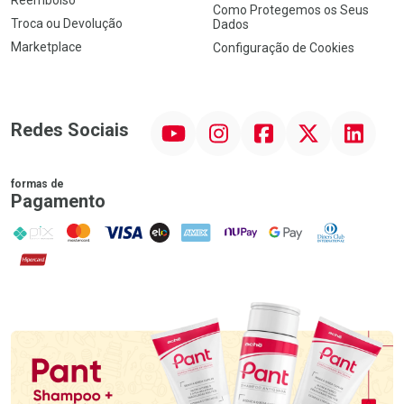
Como Protegemos os Seus
Troca ou Devolução
Dados
Marketplace
Configuração de Cookies
YouTube
Instagram
Facebook
Twitter
Linkedin
Redes Sociais
formas de
Pagamento
PIX
MasterCard
VISA
ELO
AMEX
NuPay
Google Pay
Diners Club
Hipercard
Promoção em Destaque