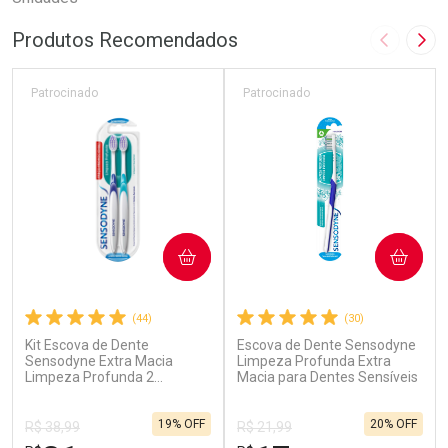
Produtos Recomendados
Imagem A
Pró
Patrocinado
Patrocinado
COMPRAR
COMPRAR
(44)
(30)
Kit Escova de Dente
Escova de Dente Sensodyne
Sensodyne Extra Macia
Limpeza Profunda Extra
Limpeza Profunda 2
Macia para Dentes Sensíveis
Unidades
19% OFF
20% OFF
R$ 38,99
R$ 21,99