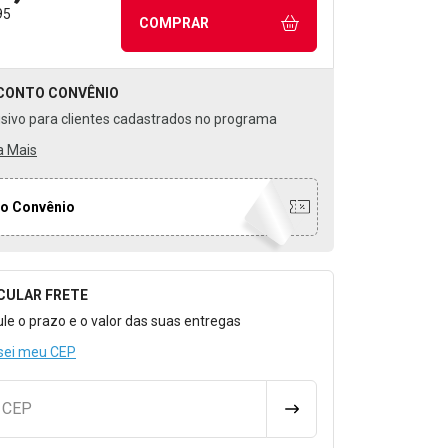
95
COMPRAR
CONTO
CONVÊNIO
usivo para clientes cadastrados no programa
a Mais
o Convênio
CULAR FRETE
o para Calcular o Frete
ule o prazo e o valor das suas entregas
sei meu CEP
u CEP
CALCULAR FRETE