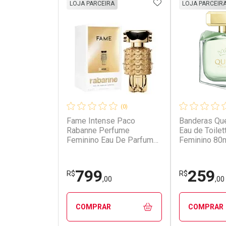
ADICIONAR AOS 
LOJA PARCEIRA
LOJA PARCEIR
(0)
Fame Intense Paco
Banderas Qu
Rabanne Perfume
Eau de Toilet
Feminino Eau De Parfum
Feminino 80
50ml
799
259
R$
R$
,00
,00
COMPRAR
COMPRAR