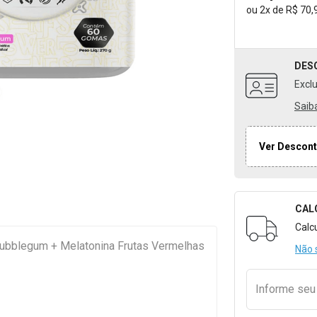
ou
2
x
de
R$ 70,
DES
Excl
Saib
Ver Descont
CAL
Formulári
Calc
 Bubblegum + Melatonina Frutas Vermelhas
Não 
Informe se