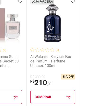
FAVORITOS
ADICIONAR AOS FAVORITOS
ADICIONAR AOS 
LOJA PARCEIRA
(0)
(0)
nino So In
Al Wataniah Khayaali Eau
's Secret 50
de Parfum - Perfume
arfum
Unissex 100ml
nino So In
's Secret 50
38% OFF
R$ 339,00
210
R$
,00
COMPRAR