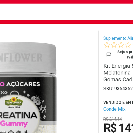
busca
isa?
Bread
Suplemento Al
Seja o pr
aval
Kit Energia
Melatonina 
Gomas Cad
9354352
Conde Mix
R$ 214,14
R$ 14