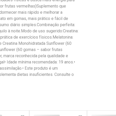
bor frutas vermelhas)Suplemento que
adormecer mais rápido e melhorar a
ato em gomas, mais prático e fácil de
sumo diário simples.Combinação perfeita:
uilo à noite.Modo de uso sugerido:Creatina:
rática de exercícios físicos.Melatonina:
e Creatina Monohidratada Sunflower (60
nflower (60 gomas – sabor frutas
, marca reconhecida pela qualidade e
gal• Idade mínima recomendada: 19 anos.•
 assimilação.• Este produto é um
lementa dietas insuficientes. Consulte o