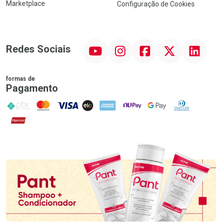
Marketplace
Configuração de Cookies
YouTube
Instagram
Facebook
Twitter
Linkedin
Redes Sociais
formas de
Pagamento
PIX
MasterCard
VISA
ELO
AMEX
NuPay
Google Pay
Diners Club
Hipercard
Promoção em Destaque