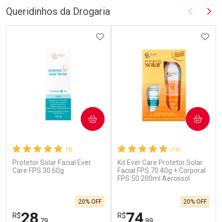
Queridinhos da Drogaria
Imagem A
Pró
ADICIONAR AOS FAVORITOS
ADIC
COMPRAR
COMPRAR
(9)
(16)
Protetor Solar Facial Ever
Kit Ever Care Protetor Solar
Care FPS 30 60g
Facial FPS 70 40g + Corporal
FPS 50 200ml Aerossol
20% OFF
20% OFF
28
74
R$
R$
,79
,99