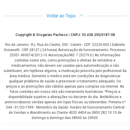
Voltar ao Topo
Copyright
Copyright © Drogarias Pacheco | CNPJ: 33.438.250/0187-08
Rio de Janeiro - RJ: Rua do Catete, 300 - Catete - CEP: 22220-000 | Gabriele
Giovanelli - CRF 28127 | 24 horas| Autorização de funcionamento: Processo:
25351.493074/2012-10 Autorização/MS: 7.25279.0 | As informações
contidas neste site, como promoções e ofertas de remédios e
medicamentos, não devem ser usadas para automedicação e não
substituem, em hipótese alguma, a medicação prescrita pelo profissional da
área médica. Somente o médico está em condições de diagnosticar
qualquer problema de saúde e prescrever o tratamento adequado. Os
preços e as promoções são válidos apenas para compras via internet. As
fotos contidas em nosso site são meramente ilustrativas. *Preços e
disponibilidade sujeitos a alterações no decorrer do dia. Antibióticos e
antimicrobianos vendas apenas em lojas físicas ou televendas. Portaria nº
344 - 01/02/1999 - Ministério da Saúde. Horário de funcionamento Central
de Vendas e Atendimento ao Cliente 4020 4404 ou 0800 282 10 10 de
domingo a domingo das 08h00 às 20h00.
LGPD Aceite os Cookies