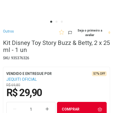
Breadcrumb
Seja o primeiro a
Outros
0
avaliar
Kit Disney Toy Story Buzz & Betty, 2 x 25
ml - 1 un
935376326
57% OFF
JEQUITI OFICIAL
R$ 69,80
R$ 29,90
REMOVER UMA UNIDADE
AUMENTAR UMA UNIDADE
COMPRAR