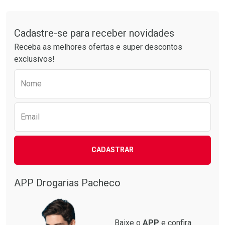
Comprar sem Desconto
Comprar sem Desconto
Tudo sobre a Drogarias Pacheco
Por R$ 34,39/cada
Por R$ 61,55/cada
Comprar sem Desconto
Comprar sem Desconto
Por R$ 34,39/cada
Por R$ 61,55/cada
Cadastre-se para receber novidades
Receba as melhores ofertas e super descontos
exclusivos!
Preencha o formulário abaixo para receber 
Nome
Email
CADASTRAR
APP Drogarias Pacheco
Baixe o
APP
e confira