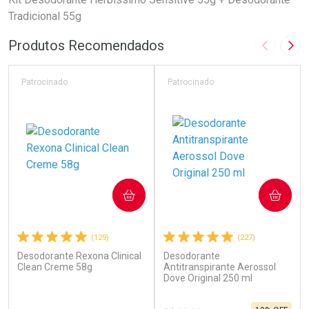
Tradicional 55g
Produtos Recomendados
Imagem A
Pró
Patrocinado
Patrocinado
COMPRAR
COMPRAR
(129)
(227)
Desodorante Rexona Clinical
Desodorante
Clean Creme 58g
Antitranspirante Aerossol
Dove Original 250 ml