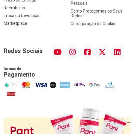
Pessoais
Reembolso
Como Protegemos os Seus
Troca ou Devolução
Dados
Marketplace
Configuração de Cookies
YouTube
Instagram
Facebook
Twitter
Linkedin
Redes Sociais
formas de
Pagamento
PIX
MasterCard
VISA
ELO
AMEX
NuPay
Google Pay
Diners Club
Hipercard
Promoção em Destaque