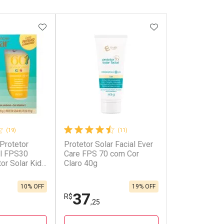
FAVORITOS
ADICIONAR AOS FAVORITOS
ADICIONAR AOS 
(19)
(11)
 Protetor
Protetor Solar Facial Ever
al FPS30
Care FPS 70 com Cor
or Solar Kids
Claro 40g
10% OFF
19% OFF
37
R$
,25