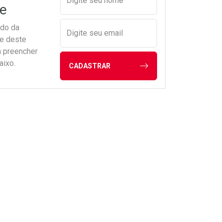
Digite seu nome
e
ado da
Digite seu email
de deste
a preencher
aixo.
CADASTRAR