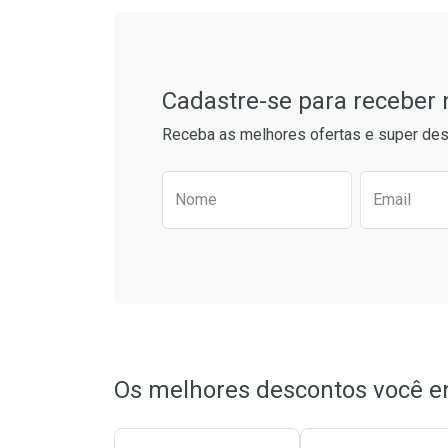
Tudo sobre a Drogarias 
Comprar sem Desconto
Comprar s
Comprar sem Desconto
Comprar s
Por R$ 64,79/cada
Por R$ 60,7
Por R$ 64,79/cada
Por R$ 60,7
Cadastre-se para receber
Receba as melhores ofertas e super des
Preencha o formulário aba
Nome
Email
Os melhores descontos você e