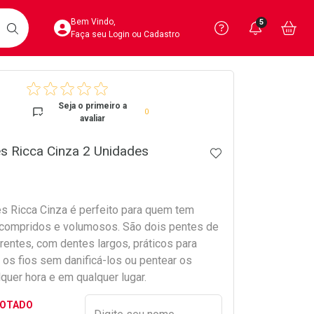
Acesse sua Conta
Precisa de 
Notific
Aces
Bem Vindo,
5
Você po
notifica
Vo
it
BUSCAR
Ver Recursos 
Faça seu Login ou Cadastro
crumb
Atendimento ao 
Seja o primeiro a
0
avaliar
Central de Ajud
es Ricca Cinza 2 Unidades
ADICIONAR AOS 
Televendas
4020-4404
es Ricca Cinza é perfeito para quem tem
compridos e volumosos. São dois pentes de
rentes, com dentes largos, práticos para
os fios sem danificá-los ou pentear os
quer hora e em qualquer lugar.
Preencher nome e email para s
GOTADO