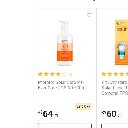
ADICIONAR AOS 
(2)
Protetor Solar Corporal
Kit Ever Care
Ever Care FPS 30 500ml
Solar Facial
Corporal FPS
Aerossol
23% OFF
64
60
R$
R$
,79
,74