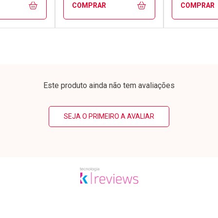
COMPRAR
COMPRAR
FECHAR
FECHAR
FECHAR
FECHAR
rio
Laboratório
Laborató
os
Por Menos
Por Men
Este produto ainda não tem avaliações
SEJA O PRIMEIRO A AVALIAR
conto
Ativar Desconto
Ativar Desc