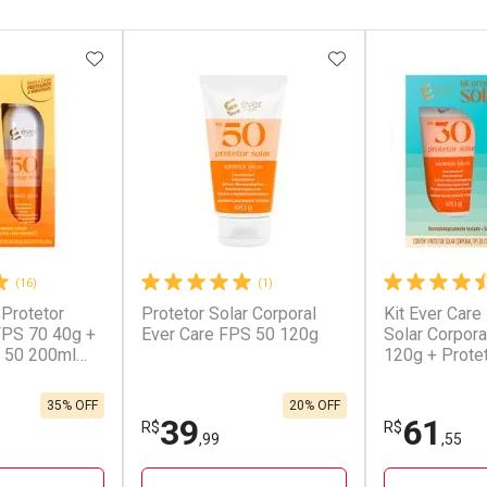
FAVORITOS
ADICIONAR AOS FAVORITOS
ADICIONAR AOS 
(16)
(1)
 Protetor
Protetor Solar Corporal
Kit Ever Care
 FPS 70 40g +
Ever Care FPS 50 120g
Solar Corpor
 50 200ml
120g + Protet
FPS60 120g
35% OFF
20% OFF
39
61
R$
R$
,99
,55