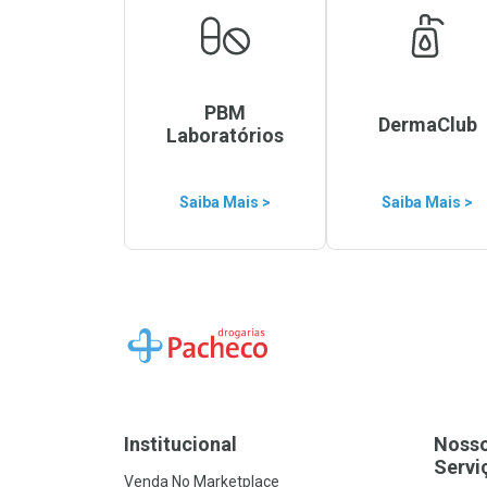
PBM
DermaClub
Laboratórios
Saiba Mais >
Saiba Mais >
Ir para a Home
Institucional
Noss
Servi
Venda No Marketplace