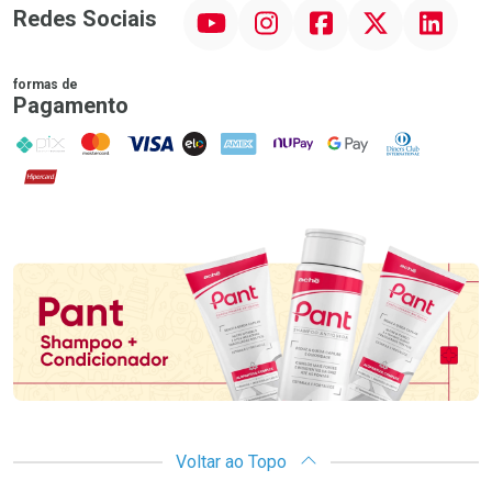
YouTube
Instagram
Facebook
Twitter
Linkedin
Redes Sociais
formas de
Pagamento
PIX
MasterCard
VISA
ELO
AMEX
NuPay
Google Pay
Diners Club
Hipercard
Promoção em Destaque
Voltar ao Topo