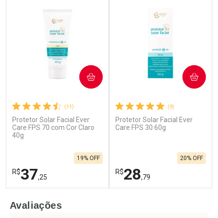
COMPRAR
COMPRAR
(11)
(9)
Protetor Solar Facial Ever
Protetor Solar Facial Ever
Ativar Desconto
Ativar Desconto
Care FPS 70 com Cor Claro
Care FPS 30 60g
40g
Comprar sem Desconto
Comprar sem Desconto
Por R$ 32,24/cada
Por R$ 22,59/cada
Comprar sem Desconto
Comprar sem Desconto
19% OFF
20% OFF
Por R$ 32,24/cada
Por R$ 22,59/cada
37
28
R$
R$
,25
,79
FECHAR
F
FECHAR
F
Avaliações