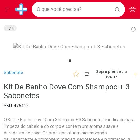
Drogarias Pacheco
Menu
Aces
Ir direto para a home
O que você precisa?
BAIXE
V
i
Baixe nosso APP e aproveite Ofertas Exclusivas!
BUSCAR
O APP
Navegue pela página
Ir direto para o conteúdo
Faça a sua busca
Ir direto para a busca
Ir direto para a conta
AD
1
/ 1
Ir direto para a ajuda
Ir direto para a notificações
Ir direto para o carrinho
Ir direto para o menu
Breadcrumb
Seja o primeiro a
Sabonete
0
avaliar
Kit De Banho Dove Com Shampoo + 3
Sabonetes
476412
O Kit De Banho Dove Com Shampoo + 3 Sabonetes é indicado para
limpeza do cabelo e do corpo e contém um aroma suave e
duradouro de coco. Os produtos atuam higienizando
delicadamente e promovem maciez, sedosidade e hidratação. A