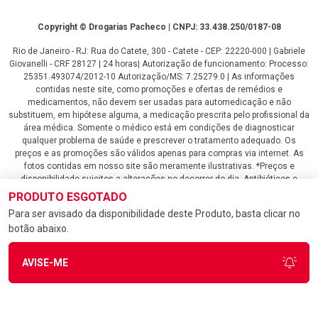
Copyright
Copyright © Drogarias Pacheco | CNPJ: 33.438.250/0187-08
Rio de Janeiro - RJ: Rua do Catete, 300 - Catete - CEP: 22220-000 | Gabriele
Giovanelli - CRF 28127 | 24 horas| Autorização de funcionamento: Processo:
25351.493074/2012-10 Autorização/MS: 7.25279.0 | As informações
contidas neste site, como promoções e ofertas de remédios e
medicamentos, não devem ser usadas para automedicação e não
substituem, em hipótese alguma, a medicação prescrita pelo profissional da
área médica. Somente o médico está em condições de diagnosticar
qualquer problema de saúde e prescrever o tratamento adequado. Os
preços e as promoções são válidos apenas para compras via internet. As
fotos contidas em nosso site são meramente ilustrativas. *Preços e
disponibilidade sujeitos a alterações no decorrer do dia. Antibióticos e
antimicrobianos vendas apenas em lojas físicas ou televendas. Portaria nº
PRODUTO ESGOTADO
344 - 01/02/1999 - Ministério da Saúde. Horário de funcionamento Central
Para ser avisado da disponibilidade deste Produto, basta clicar no
de Vendas e Atendimento ao Cliente 4020 4404 ou 0800 282 10 10 de
botão abaixo.
domingo a domingo das 08h00 às 20h00.
LGPD Aceite os Cookies
AVISE-ME