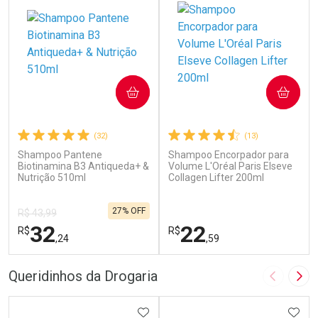
COMPRAR
COMPRAR
(32)
(13)
Shampoo Pantene
Shampoo Encorpador para
Biotinamina B3 Antiqueda+ &
Volume L'Oréal Paris Elseve
Nutrição 510ml
Collagen Lifter 200ml
27% OFF
R$ 43,99
32
22
R$
R$
,24
,59
FECHAR
F
FECHAR
F
Queridinhos da Drogaria
Imagem A
Pró
Laboratório
Laboratório
Por Menos
ADICIONAR AOS FAVORITOS
Por Menos
ADIC