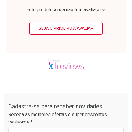
Laboratório
Laboratório
Por Menos
Por Menos
Este produto ainda não tem avaliações
SEJA O PRIMEIRO A AVALIAR
Ativar Desconto
Ativar Desconto
Comprar sem Desconto
Comprar sem Desconto
Tudo sobre a Drogarias Pacheco
Por R$ 37,25/cada
Por R$ 28,79/cada
Comprar sem Desconto
Comprar sem Desconto
Por R$ 37,25/cada
Por R$ 28,79/cada
Cadastre-se para receber novidades
Receba as melhores ofertas e super descontos
exclusivos!
Preencha o formulário abaixo para receber 