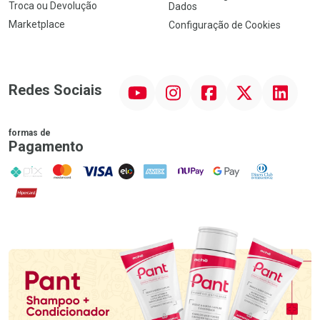
Troca ou Devolução
Dados
Marketplace
Configuração de Cookies
YouTube
Instagram
Facebook
Twitter
Linkedin
Redes Sociais
formas de
Pagamento
PIX
MasterCard
VISA
ELO
AMEX
NuPay
Google Pay
Diners Club
Hipercard
Promoção em Destaque