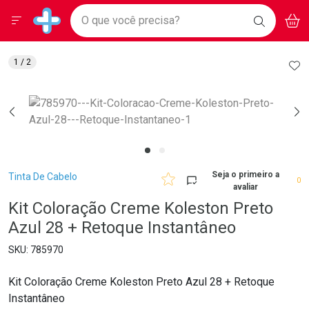
Drogarias Pacheco
Menu
Aces
Ir direto para a home
O que você precisa?
BAIXE
V
i
Baixe nosso APP e aproveite Ofertas Exclusivas!
BUSCAR
O APP
Navegue pela página
Ir direto para o conteúdo
Faça a sua busca
Ir direto para a busca
Ir direto para a conta
AD
1
/ 2
Ir direto para a ajuda
Ir direto para a notificações
Ir direto para o carrinho
Ir direto para o menu
Breadcrumb
Seja o primeiro a
Tinta De Cabelo
0
avaliar
Kit Coloração Creme Koleston Preto
Azul 28 + Retoque Instantâneo
785970
Kit Coloração Creme Koleston Preto Azul 28 + Retoque
Instantâneo