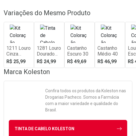
Variações do Mesmo Produto
1211 Louro
1281 Louro
Castanho
Castanho
Lou
Cinza
Dourado
Escuro 30
Médio 40
Esc
Intenso
Intenso
R$ 25,99
R$ 24,99
R$ 49,69
R$ 46,99
R$ 
Marca
Koleston
Confira todos os produtos da
Koleston
nas
Drogarias Pacheco. Somos a Farmácia
com a maior variedade e qualidade do
Brasil.
TINTA DE CABELO KOLESTON