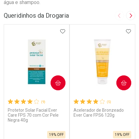
água e shampoo.
Queridinhos da Drogaria
Imagem A
Pró
ADICIONAR AOS FAVORITOS
ADIC
COMPRAR
COMPRAR
(9)
(5)
Protetor Solar Facial Ever
Acelerador de Bronzeado
Care FPS 70 com Cor Pele
Ever Care FPS6 120g
Negra 40g
19% OFF
19% OFF