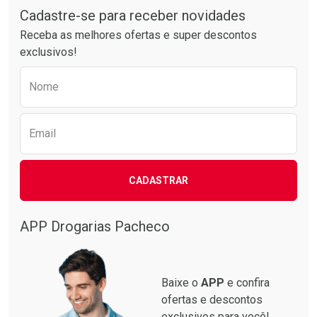
Por R$ 37,25/cada
Por R$ 21,86/cada
Cadastre-se para receber novidades
Receba as melhores ofertas e super descontos
exclusivos!
Preencha o formulário abaixo para receber 
Nome
Email
CADASTRAR
APP Drogarias Pacheco
Baixe o
APP
e confira
ofertas e descontos
exclusivos para você!