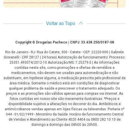
Voltar ao Topo
Copyright
Copyright © Drogarias Pacheco | CNPJ: 33.438.250/0187-08
Rio de Janeiro - RJ: Rua do Catete, 300 - Catete - CEP: 22220-000 | Gabriele
Giovanelli - CRF 28127 | 24 horas| Autorização de funcionamento: Processo:
25351.493074/2012-10 Autorização/MS: 7.25279.0 | As informações
contidas neste site, como promoções e ofertas de remédios e
medicamentos, não devem ser usadas para automedicação e não
substituem, em hipótese alguma, a medicação prescrita pelo profissional da
área médica. Somente o médico está em condições de diagnosticar
qualquer problema de saúde e prescrever o tratamento adequado. Os
preços e as promoções são válidos apenas para compras via internet. As
fotos contidas em nosso site são meramente ilustrativas. *Preços e
disponibilidade sujeitos a alterações no decorrer do dia. Antibióticos e
antimicrobianos vendas apenas em lojas físicas ou televendas. Portaria nº
344 - 01/02/1999 - Ministério da Saúde. Horário de funcionamento Central
de Vendas e Atendimento ao Cliente 4020 4404 ou 0800 282 10 10 de
domingo a domingo das 08h00 às 20h00.