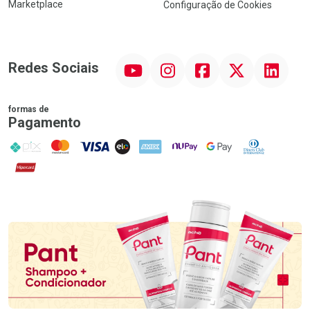
Marketplace
Configuração de Cookies
YouTube
Instagram
Facebook
Twitter
Linkedin
Redes Sociais
formas de
Pagamento
PIX
MasterCard
VISA
ELO
AMEX
NuPay
Google Pay
Diners Club
Hipercard
Promoção em Destaque