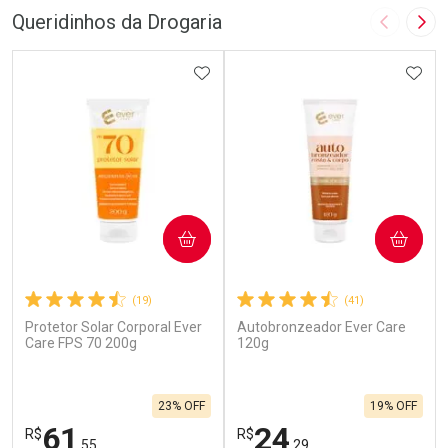
Queridinhos da Drogaria
Imagem A
Pró
ADICIONAR AOS FAVORITOS
ADIC
COMPRAR
COMPRAR
(19)
(41)
Protetor Solar Corporal Ever
Autobronzeador Ever Care
Care FPS 70 200g
120g
23% OFF
19% OFF
61
24
R$
R$
,55
,29