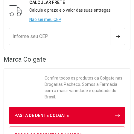
CALCULAR FRETE
Formulário para Calcular o Frete
Calcule o prazo e o valor das suas entregas
Não sei meu CEP
Informe seu CEP
CALCULA
Marca
Colgate
Confira todos os produtos da
Colgate
nas
Drogarias Pacheco. Somos a Farmácia
com a maior variedade e qualidade do
Brasil.
PASTA DE DENTE COLGATE