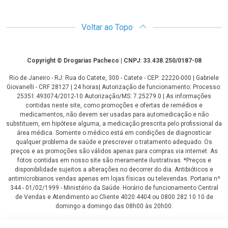
Voltar ao Topo
Copyright
Copyright © Drogarias Pacheco | CNPJ: 33.438.250/0187-08
Rio de Janeiro - RJ: Rua do Catete, 300 - Catete - CEP: 22220-000 | Gabriele
Giovanelli - CRF 28127 | 24 horas| Autorização de funcionamento: Processo:
25351.493074/2012-10 Autorização/MS: 7.25279.0 | As informações
contidas neste site, como promoções e ofertas de remédios e
medicamentos, não devem ser usadas para automedicação e não
substituem, em hipótese alguma, a medicação prescrita pelo profissional da
área médica. Somente o médico está em condições de diagnosticar
qualquer problema de saúde e prescrever o tratamento adequado. Os
preços e as promoções são válidos apenas para compras via internet. As
fotos contidas em nosso site são meramente ilustrativas. *Preços e
disponibilidade sujeitos a alterações no decorrer do dia. Antibióticos e
antimicrobianos vendas apenas em lojas físicas ou televendas. Portaria nº
344 - 01/02/1999 - Ministério da Saúde. Horário de funcionamento Central
de Vendas e Atendimento ao Cliente 4020 4404 ou 0800 282 10 10 de
domingo a domingo das 08h00 às 20h00.
LGPD Aceite os Cookies