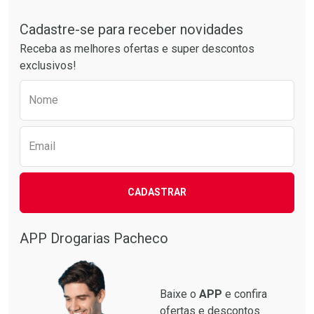
Tudo sobre a Drogarias Pacheco
Por R$ 25,27/cada
Por R$ 12,99/cada
Comprar sem Desconto
Comprar sem Desconto
Por R$ 25,27/cada
Por R$ 12,99/cada
Cadastre-se para receber novidades
Receba as melhores ofertas e super descontos
exclusivos!
Preencha o formulário abaixo para receber 
Nome
Email
CADASTRAR
APP Drogarias Pacheco
Baixe o
APP
e confira
ofertas e descontos