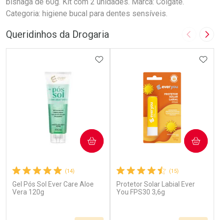
bisnaga de 60g. Kit com 2 unidades. Marca: Colgate.
Categoria: higiene bucal para dentes sensíveis.
Queridinhos da Drogaria
Imagem A
Pró
ADICIONAR AOS FAVORITOS
ADIC
COMPRAR
COMPRAR
(14)
(15)
Gel Pós Sol Ever Care Aloe
Protetor Solar Labial Ever
Vera 120g
You FPS30 3,6g