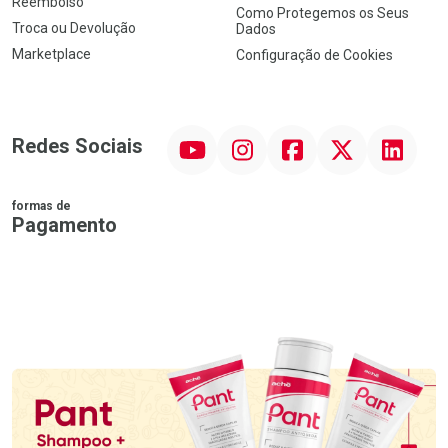
Reembolso
Como Protegemos os Seus
Troca ou Devolução
Dados
Marketplace
Configuração de Cookies
YouTube
Instagram
Facebook
Twitter
Linkedin
Redes Sociais
formas de
Pagamento
PIX
MasterCard
VISA
ELO
AMEX
NuPay
Google Pay
Diners Club
Hipercard
Promoção em Destaque