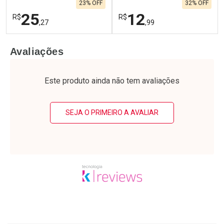
23% OFF
32% OFF
25
12
R$
R$
,27
,99
FECHAR
F
FECHAR
F
Avaliações
Laboratório
Laboratório
Por Menos
Por Menos
Este produto ainda não tem avaliações
SEJA O PRIMEIRO A AVALIAR
Ativar Desconto
Ativar Desconto
Comprar sem Desconto
Comprar sem Desconto