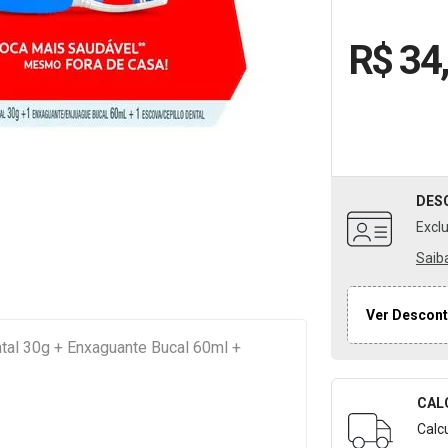
R$ 34
DES
Excl
Saib
Ver Descont
tal 30g + Enxaguante Bucal 60ml +
CAL
Formulári
Calc