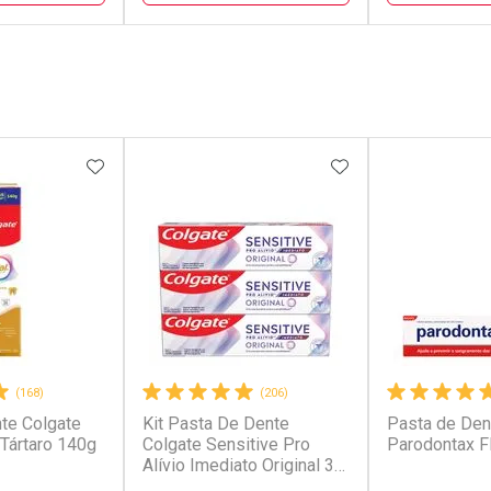
FECHAR
FECHAR
FECHAR
FECHAR
rio
Laboratório
Laborató
os
Por Menos
Por Men
FAVORITOS
ADICIONAR AOS FAVORITOS
ADICIONAR AOS 
(168)
(206)
te Colgate
Kit Pasta De Dente
Pasta de Den
conto
Ativar Desconto
Ativar Desc
-Tártaro 140g
Colgate Sensitive Pro
Parodontax F
Alívio Imediato Original 3
unidades de 90g
em Desconto
Comprar sem Desconto
Comprar s