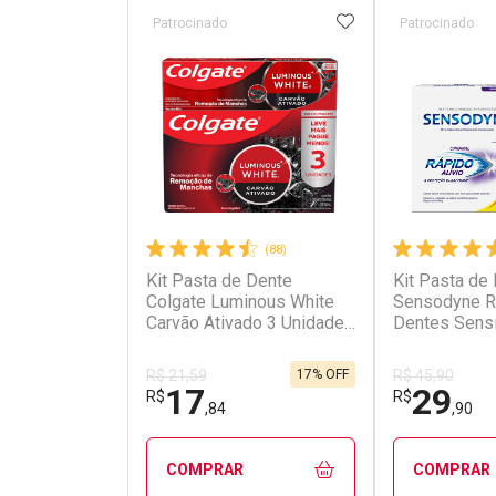
ADICIONAR AOS 
Patrocinado
Patrocinado
(88)
Kit Pasta de Dente
Kit Pasta de
Colgate Luminous White
Sensodyne Rá
Carvão Ativado 3 Unidades
Dentes Sensí
de 70g
3 Unidades d
17% OFF
R$ 21,59
R$ 45,90
17
29
R$
R$
,84
,90
COMPRAR
COMPRAR