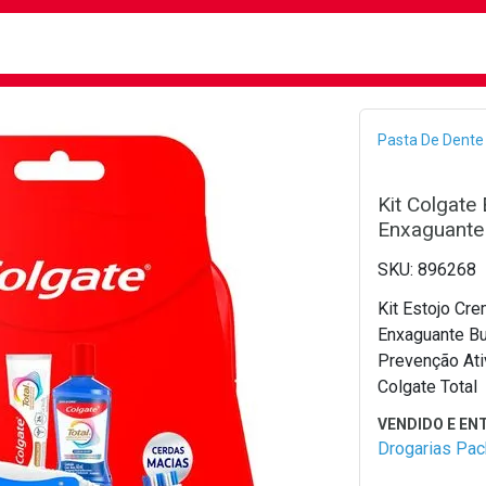
busca
isa?
Bread
Pasta De Dente
Kit Colgate
Enxaguante 
896268
Kit Estojo Cre
Enxaguante Bu
Prevenção Ati
Colgate Total
Drogarias Pa