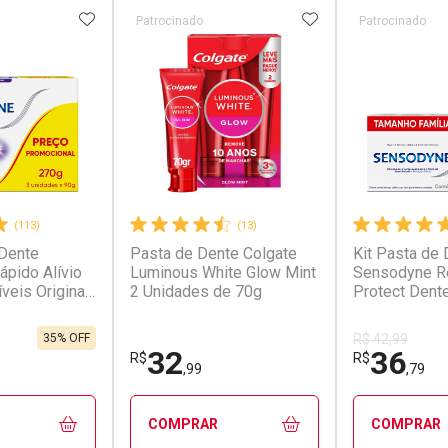
FAVORITOS
ADICIONAR AOS FAVORITOS
ADICIONAR AOS 
Patrocinado
Patrocinado
(113)
(13)
 Dente
Pasta de Dente Colgate
Kit Pasta de
pido Alívio
Luminous White Glow Mint
Sensodyne Re
veis Original
2 Unidades de 70g
Protect Dent
e 90g
2 Unidades d
35% OFF
R$ 42,99
32
36
R$
R$
,99
,79
COMPRAR
COMPRAR