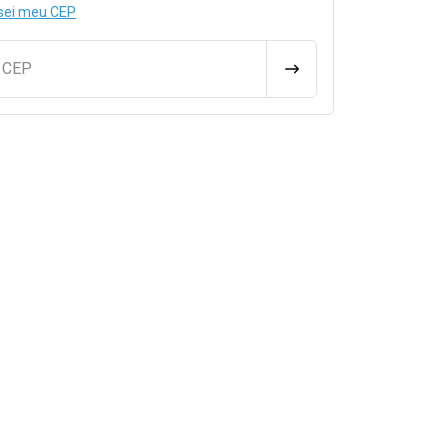
sei meu CEP
u CEP
CALCULAR FRETE