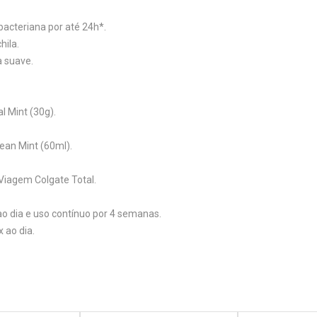
acteriana por até 24h*.
hila.
a suave.
l Mint (30g).
ean Mint (60ml).
 Viagem Colgate Total.
o dia e uso contínuo por 4 semanas.
 ao dia.