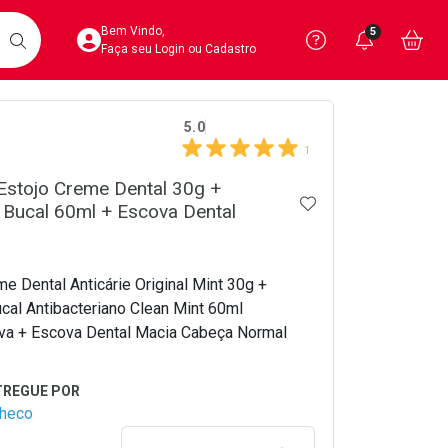
Acesse sua Conta
Precisa de 
Notific
Aces
Bem Vindo,
5
Você po
notifica
Vo
it
BUSCAR
Ver Recursos 
Faça seu Login ou Cadastro
crumb
5.0
Atendimento ao 
1
Central de Ajud
 Estojo Creme Dental 30g +
ADICIONAR AOS 
Bucal 60ml + Escova Dental
Televendas
4020-4404
me Dental Anticárie Original Mint 30g +
cal Antibacteriano Clean Mint 60ml
va + Escova Dental Macia Cabeça Normal
checo