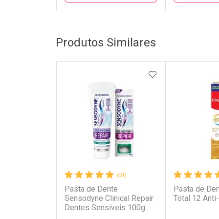
FECHAR
FECHAR
Produtos Similares
Laboratório
Laborató
Por Menos
Por Men
ADICIONAR AOS 
(51)
Pasta de Dente
Pasta de Den
Ativar Desconto
Ativar Des
Sensodyne Clinical Repair
Total 12 Anti
Dentes Sensíveis 100g
Comprar sem Desconto
Comprar s