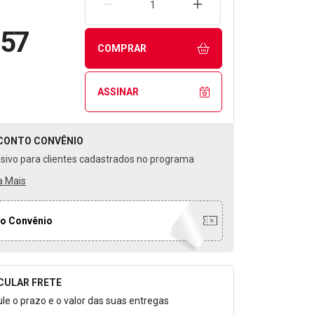
REMOVER UMA UNIDADE
AUMENTAR UMA UNIDA
,57
COMPRAR
ASSINAR
CONTO
CONVÊNIO
usivo para clientes cadastrados no programa
a Mais
o Convênio
CULAR FRETE
o para Calcular o Frete
ule o prazo e o valor das suas entregas