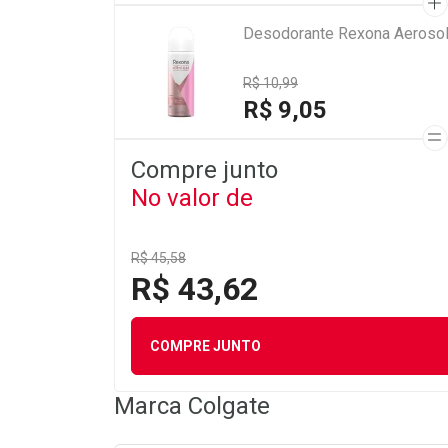
Desodorante Rexona Aerosol 
R$ 10,99
R$ 9,05
Compre junto
No valor de
R$ 45,58
R$ 43,62
COMPRE JUNTO
Marca
Colgate