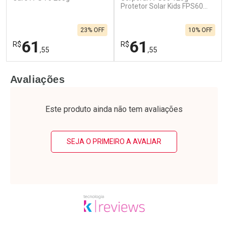
Protetor Solar Kids FPS60
120g
23% OFF
10% OFF
61
61
R$
R$
,55
,55
FECHAR
F
FECHAR
F
Avaliações
Laboratório
Laboratório
Por Menos
Por Menos
Este produto ainda não tem avaliações
SEJA O PRIMEIRO A AVALIAR