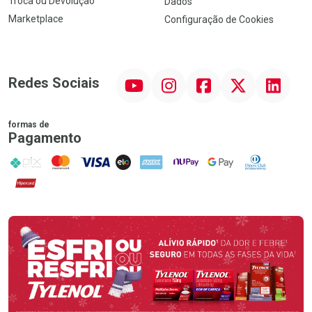
Troca ou Devolução
Dados
Marketplace
Configuração de Cookies
YouTube
Instagram
Facebook
Twitter
Linkedin
Redes Sociais
formas de
Pagamento
PIX
MasterCard
VISA
ELO
AMEX
NuPay
Google Pay
Diners Club
Hipercard
Promoção em Destaque