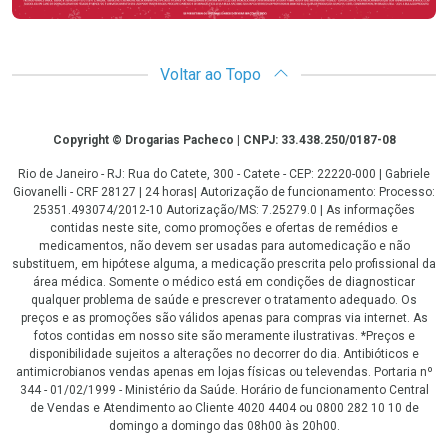
Voltar ao Topo
Copyright
Copyright © Drogarias Pacheco | CNPJ: 33.438.250/0187-08
Rio de Janeiro - RJ: Rua do Catete, 300 - Catete - CEP: 22220-000 | Gabriele
Giovanelli - CRF 28127 | 24 horas| Autorização de funcionamento: Processo:
25351.493074/2012-10 Autorização/MS: 7.25279.0 | As informações
contidas neste site, como promoções e ofertas de remédios e
medicamentos, não devem ser usadas para automedicação e não
substituem, em hipótese alguma, a medicação prescrita pelo profissional da
área médica. Somente o médico está em condições de diagnosticar
qualquer problema de saúde e prescrever o tratamento adequado. Os
preços e as promoções são válidos apenas para compras via internet. As
fotos contidas em nosso site são meramente ilustrativas. *Preços e
disponibilidade sujeitos a alterações no decorrer do dia. Antibióticos e
antimicrobianos vendas apenas em lojas físicas ou televendas. Portaria nº
344 - 01/02/1999 - Ministério da Saúde. Horário de funcionamento Central
de Vendas e Atendimento ao Cliente 4020 4404 ou 0800 282 10 10 de
domingo a domingo das 08h00 às 20h00.