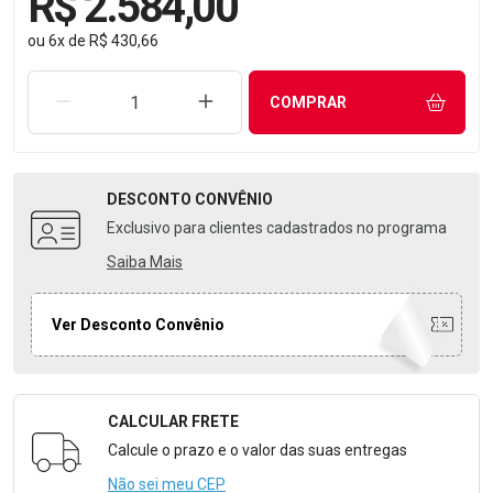
R$ 2.584,00
ou
6
x
de
R$ 430,66
REMOVER UMA UNIDADE
AUMENTAR UMA UNIDADE
COMPRAR
DESCONTO
CONVÊNIO
Exclusivo para clientes cadastrados no programa
Saiba Mais
Ver Desconto Convênio
CALCULAR FRETE
Formulário para Calcular o Frete
Calcule o prazo e o valor das suas entregas
Não sei meu CEP