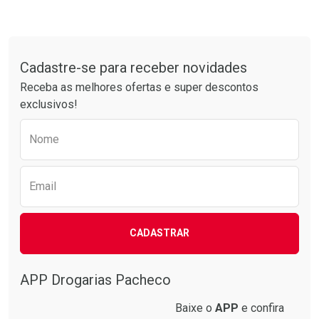
Ativar Desconto
Ativar Desconto
Comprar sem Desconto
Comprar sem Desconto
Tudo sobre a Drogarias Pacheco
Por R$ 61,55/cada
Por R$ 61,55/cada
Comprar sem Desconto
Comprar sem Desconto
Por R$ 61,55/cada
Por R$ 61,55/cada
Cadastre-se para receber novidades
Receba as melhores ofertas e super descontos
exclusivos!
Preencha o formulário abaixo para receber 
Nome
Email
CADASTRAR
APP Drogarias Pacheco
Baixe o
APP
e confira