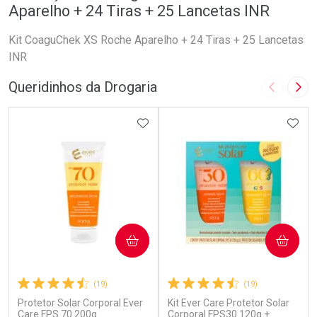
Aparelho + 24 Tiras + 25 Lancetas INR
Kit CoaguChek XS Roche Aparelho + 24 Tiras + 25 Lancetas
INR
Queridinhos da Drogaria
Imagem A
Pró
ADICIONAR AOS FAVORITOS
ADIC
COMPRAR
COMPRAR
(19)
(19)
Protetor Solar Corporal Ever
Kit Ever Care Protetor Solar
Care FPS 70 200g
Corporal FPS30 120g +