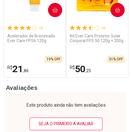
COMPRAR
COMPRAR
(5)
(3)
Acelerador de Bronzeado
Kit Ever Care Protetor Solar
Ever Care FPS6 120g
Corporal FPS 50 120g + 200g
19% OFF
31% OFF
21
50
R$
R$
,86
,25
FECHAR
F
FECHAR
F
Avaliações
Laboratório
Laboratório
Por Menos
Por Menos
Este produto ainda não tem avaliações
SEJA O PRIMEIRO A AVALIAR