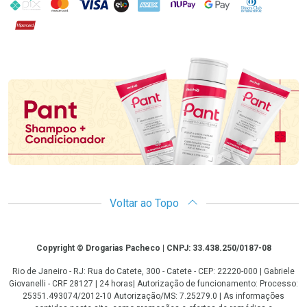
PIX
MasterCard
VISA
ELO
AMEX
NuPay
Google Pay
Diners Club
Hipercard
Promoção em Destaque
Voltar ao Topo
Copyright
Copyright © Drogarias Pacheco | CNPJ: 33.438.250/0187-08
Rio de Janeiro - RJ: Rua do Catete, 300 - Catete - CEP: 22220-000 | Gabriele
Giovanelli - CRF 28127 | 24 horas| Autorização de funcionamento: Processo:
25351.493074/2012-10 Autorização/MS: 7.25279.0 | As informações