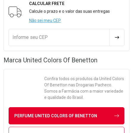
CALCULAR FRETE
Formulário para Calcular o Frete
Calcule o prazo e o valor das suas entregas
Não sei meu CEP
Informe seu CEP
CALCULA
Marca
United Colors Of Benetton
Confira todos os produtos da
United Colors
Of Benetton
nas Drogarias Pacheco.
Somos a Farmácia com a maior variedade
e qualidade do Brasil.
PERFUME UNITED COLORS OF BENETTON