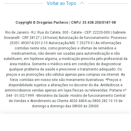
Voltar ao Topo
Copyright
Copyright © Drogarias Pacheco | CNPJ: 33.438.250/0187-08
Rio de Janeiro - RJ: Rua do Catete, 300 - Catete - CEP: 22220-000 | Gabriele
Giovanelli - CRF 28127 | 24 horas| Autorização de funcionamento: Processo:
25351.493074/2012-10 Autorização/MS: 7.25279.0 | As informações
contidas neste site, como promoções e ofertas de remédios e
medicamentos, não devem ser usadas para automedicação e não
substituem, em hipótese alguma, a medicação prescrita pelo profissional da
área médica. Somente o médico está em condições de diagnosticar
qualquer problema de saúde e prescrever o tratamento adequado. Os
preços e as promoções são válidos apenas para compras via internet. As
fotos contidas em nosso site são meramente ilustrativas. *Preços e
disponibilidade sujeitos a alterações no decorrer do dia. Antibióticos e
antimicrobianos vendas apenas em lojas físicas ou televendas. Portaria nº
344 - 01/02/1999 - Ministério da Saúde. Horário de funcionamento Central
de Vendas e Atendimento ao Cliente 4020 4404 ou 0800 282 10 10 de
domingo a domingo das 08h00 às 20h00.
LGPD Aceite os Cookies
R$ 259,00
R$ 196,90
COMPRAR