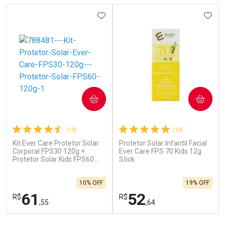
ADICIONAR AOS FAVORITOS
ADIC
COMPRAR
COMPRAR
(19)
(10)
Kit Ever Care Protetor Solar
Protetor Solar Infantil Facial
Corporal FPS30 120g +
Ever Care FPS 70 Kids 12g
Protetor Solar Kids FPS60
Stick
120g
10% OFF
19% OFF
61
52
R$
R$
,55
,64