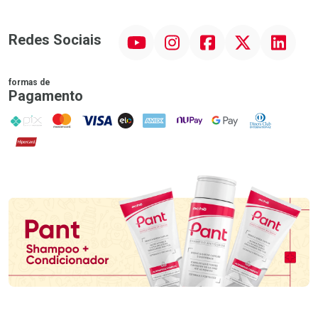
YouTube
Instagram
Facebook
Twitter
Linkedin
Redes Sociais
formas de
Pagamento
PIX
MasterCard
VISA
ELO
AMEX
NuPay
Google Pay
Diners Club
Hipercard
Promoção em Destaque