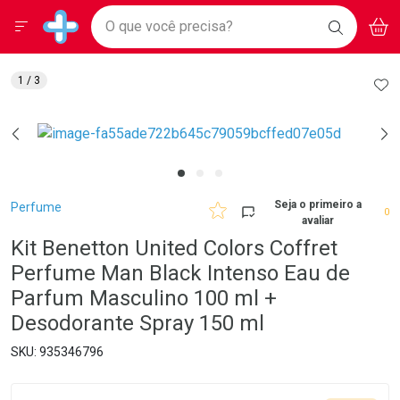
Drogarias Pacheco
Menu
Aces
Ir direto para a home
O que você precisa?
BAIXE
V
i
Baixe nosso APP e aproveite Ofertas Exclusivas!
BUSCAR
O APP
Navegue pela página
Ir direto para o conteúdo
Faça a sua busca
Ir direto para a busca
Ir direto para a conta
AD
1
/ 3
Ir direto para a ajuda
Ir direto para a notificações
Ir direto para o carrinho
Ir direto para o menu
Breadcrumb
Seja o primeiro a
Perfume
0
avaliar
Kit Benetton United Colors Coffret
Perfume Man Black Intenso Eau de
Parfum Masculino 100 ml +
Desodorante Spray 150 ml
935346796