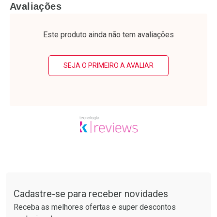
FECHAR
F
FECHAR
F
Avaliações
Laboratório
Laboratório
Por Menos
Por Menos
Este produto ainda não tem avaliações
SEJA O PRIMEIRO A AVALIAR
Ativar Desconto
Ativar Desconto
Comprar sem Desconto
Comprar sem Desconto
Tudo sobre a Drogarias Pacheco
Por R$ 61,55/cada
Por R$ 52,64/cada
Comprar sem Desconto
Comprar sem Desconto
Por R$ 61,55/cada
Por R$ 52,64/cada
Cadastre-se para receber novidades
Receba as melhores ofertas e super descontos