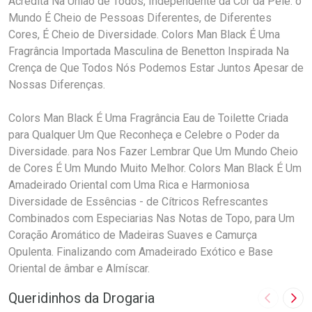
Acredita Na União de Todos, Independente da Cor da Pele. o
Mundo É Cheio de Pessoas Diferentes, de Diferentes
Cores, É Cheio de Diversidade. Colors Man Black É Uma
Fragrância Importada Masculina de Benetton Inspirada Na
Crença de Que Todos Nós Podemos Estar Juntos Apesar de
Nossas Diferenças.
Colors Man Black É Uma Fragrância Eau de Toilette Criada
para Qualquer Um Que Reconheça e Celebre o Poder da
Diversidade. para Nos Fazer Lembrar Que Um Mundo Cheio
de Cores É Um Mundo Muito Melhor. Colors Man Black É Um
Amadeirado Oriental com Uma Rica e Harmoniosa
Diversidade de Essências - de Cítricos Refrescantes
Combinados com Especiarias Nas Notas de Topo, para Um
Coração Aromático de Madeiras Suaves e Camurça
Opulenta. Finalizando com Amadeirado Exótico e Base
Oriental de âmbar e Almíscar.
Queridinhos da Drogaria
Imagem A
Pró