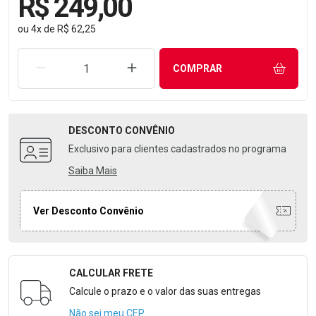
R$ 249,00
ou
4
x
de
R$ 62,25
REMOVER UMA UNIDADE
AUMENTAR UMA UNIDADE
COMPRAR
DESCONTO
CONVÊNIO
Exclusivo para clientes cadastrados no programa
Saiba Mais
Ver Desconto Convênio
CALCULAR FRETE
Formulário para Calcular o Frete
Calcule o prazo e o valor das suas entregas
Não sei meu CEP