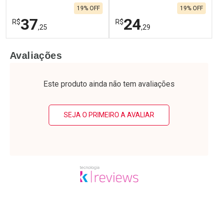
19% OFF
19% OFF
37
24
R$
R$
,25
,29
FECHAR
F
FECHAR
F
Avaliações
Laboratório
Laboratório
Por Menos
Por Menos
Este produto ainda não tem avaliações
SEJA O PRIMEIRO A AVALIAR
Ativar Desconto
Ativar Desconto
Comprar sem Desconto
Comprar sem Desconto