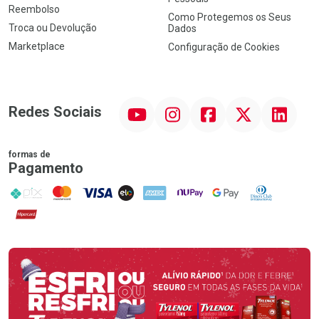
Reembolso
Como Protegemos os Seus
Troca ou Devolução
Dados
Marketplace
Configuração de Cookies
YouTube
Instagram
Facebook
Twitter
Linkedin
Redes Sociais
formas de
Pagamento
PIX
MasterCard
VISA
ELO
AMEX
NuPay
Google Pay
Diners Club
Hipercard
Promoção em Destaque