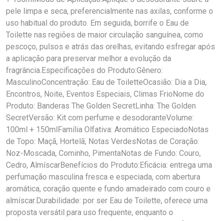
pele limpa e seca, preferencialmente nas axilas, conforme o
uso habitual do produto. Em seguida, borrife o Eau de
Toilette nas regiões de maior circulação sanguínea, como
pescoço, pulsos e atrás das orelhas, evitando esfregar após
a aplicação para preservar melhor a evolução da
fragrância.Especificações do Produto:Gênero:
MasculinoConcentração: Eau de ToiletteOcasião: Dia a Dia,
Encontros, Noite, Eventos Especiais, Climas FrioNome do
Produto: Banderas The Golden SecretLinha: The Golden
SecretVersão: Kit com perfume e desodoranteVolume:
100ml + 150mlFamília Olfativa: Aromático EspeciadoNotas
de Topo: Maçã, Hortelã, Notas VerdesNotas de Coração:
Noz-Moscada, Cominho, PimentaNotas de Fundo: Couro,
Cedro, AlmíscarBenefícios do Produto:Eficácia: entrega uma
perfumação masculina fresca e especiada, com abertura
aromática, coração quente e fundo amadeirado com couro e
almíscar.Durabilidade: por ser Eau de Toilette, oferece uma
proposta versátil para uso frequente, enquanto o