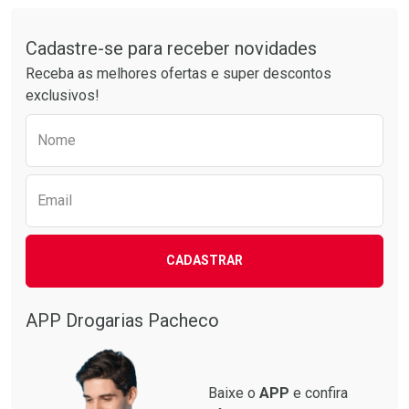
Tudo sobre a Drogarias Pacheco
Por R$ 37,25/cada
Por R$ 24,29/cada
Comprar sem Desconto
Comprar sem Desconto
Por R$ 37,25/cada
Por R$ 24,29/cada
Cadastre-se para receber novidades
Receba as melhores ofertas e super descontos
exclusivos!
Preencha o formulário abaixo para receber 
Nome
Email
CADASTRAR
APP Drogarias Pacheco
Baixe o
APP
e confira