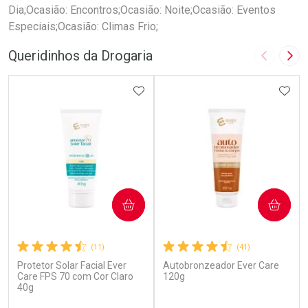
Dia;Ocasião: Encontros;Ocasião: Noite;Ocasião: Eventos
Especiais;Ocasião: Climas Frio;
Queridinhos da Drogaria
Imagem A
Pró
ADICIONAR AOS FAVORITOS
ADIC
COMPRAR
COMPRAR
(11)
(41)
Protetor Solar Facial Ever
Autobronzeador Ever Care
Care FPS 70 com Cor Claro
120g
40g