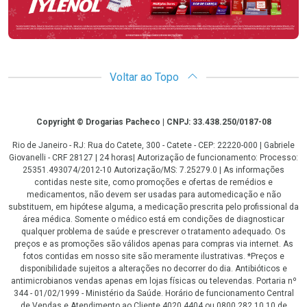
Voltar ao Topo
Copyright
Copyright © Drogarias Pacheco | CNPJ: 33.438.250/0187-08
Rio de Janeiro - RJ: Rua do Catete, 300 - Catete - CEP: 22220-000 | Gabriele
Giovanelli - CRF 28127 | 24 horas| Autorização de funcionamento: Processo:
25351.493074/2012-10 Autorização/MS: 7.25279.0 | As informações
contidas neste site, como promoções e ofertas de remédios e
medicamentos, não devem ser usadas para automedicação e não
substituem, em hipótese alguma, a medicação prescrita pelo profissional da
área médica. Somente o médico está em condições de diagnosticar
qualquer problema de saúde e prescrever o tratamento adequado. Os
preços e as promoções são válidos apenas para compras via internet. As
fotos contidas em nosso site são meramente ilustrativas. *Preços e
disponibilidade sujeitos a alterações no decorrer do dia. Antibióticos e
antimicrobianos vendas apenas em lojas físicas ou televendas. Portaria nº
344 - 01/02/1999 - Ministério da Saúde. Horário de funcionamento Central
de Vendas e Atendimento ao Cliente 4020 4404 ou 0800 282 10 10 de